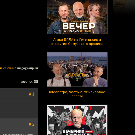
Атака БПЛА на Геленджик и
открытие Ормузского пролива
ие сайтов
в megagroup.ru
всего: 38
Клеопатра, часть 2: финансовое
# 1
болото
# 2