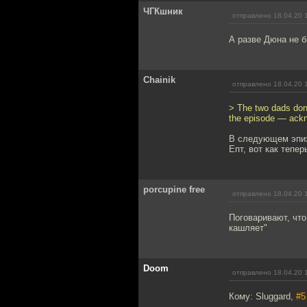
ЧГКшник
отправлено 18.04.20 
А разве Дюна не 
Chainik
отправлено 18.04.20 
> The two dads don
the episode — ackn
В следующем эпиз
Епт, вот как тепе
porcupine free
отправлено 18.04.20 
Поговаривают, что
кашляет"
Doom
отправлено 18.04.20 
Кому: Sluggard,
#5