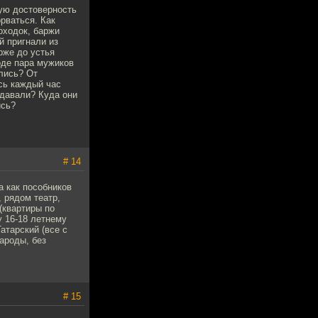
кую достоверность
рваться. Как
оходок, баржи
й пригнали из
рже до устья
роде пара мужиков
елись? От
ись каждый час
едавали? Куда они
ись?
# 14
а как пособников
 рядом театр,
(квартиры по
у 16-18 летнему
атарский (все с
народы, без
# 15