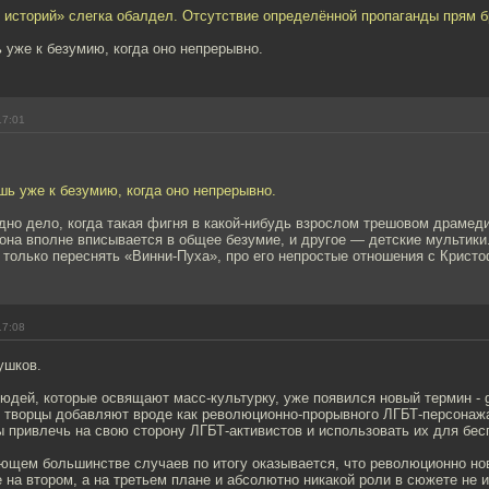
 историй» слегка обалдел. Отсутствие определённой пропаганды прям б
 уже к безумию, когда оно непрерывно.
17:01
шь уже к безумию, когда оно непрерывно.
дно дело, когда такая фигня в какой-нибудь взрослом трешовом драмеди
она вполне вписывается в общее безумие, и другое — детские мультики
 только переснять «Винни-Пуха», про его непростые отношения с Крист
17:08
ушков.
юдей, которые освящают масс-культурку, уже появился новый термин - ga
 творцы добавляют вроде как революционно-прорывного ЛГБТ-персонажа
ы привлечь на свою сторону ЛГБТ-активистов и использовать их для бес
ющем большинстве случаев по итогу оказывается, что революционно но
 на втором, а на третьем плане и абсолютно никакой роли в сюжете не и