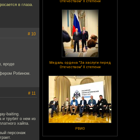
Отечеством" II степени
росается в глаза.
# 10
Медаль ордена "За заслуги перед
, вроде
Отечеством" II степени
.
офером Робином.
# 11
y-baiting.
 и трубят о нем из
платного хайпа.
РВИО
вый персонаж
грает.