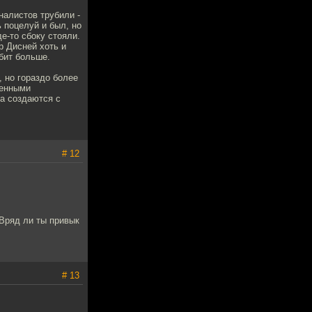
налистов трубили -
 поцелуй и был, но
е-то сбоку стояли.
р Дисней хоть и
юбит больше.
, но гораздо более
ценными
а создаются с
# 12
 Вряд ли ты привык
# 13