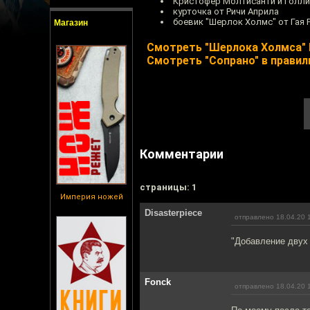
Кристофер Молтисанти и Голл
курточка от Ричи Априла
боевик "Шерлок Холмс" от Гая 
Магазин
Смотреть "Шерлока Холмса" Г
Смотреть "Сопрано" в правил
Комментарии
cтраницы: 1
Империя ножей
Disasterpiece
отправлено 18.04.20 
"Добавление двух 
Fonck
отправлено 18.04.20 