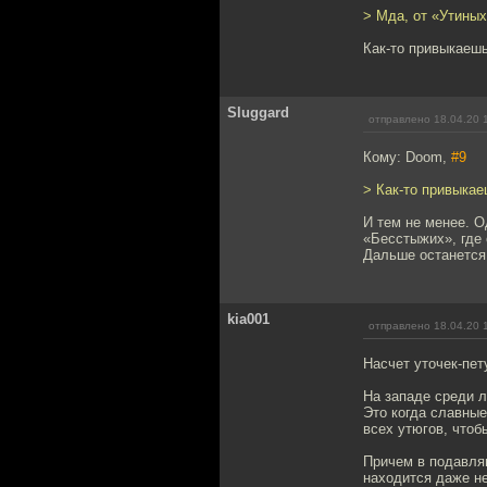
> Мда, от «Утиных
Как-то привыкаешь
Sluggard
отправлено 18.04.20 
Кому: Doom,
#9
> Как-то привыкае
И тем не менее. О
«Бесстыжих», где 
Дальше останется
kia001
отправлено 18.04.20 
Насчет уточек-пет
На западе среди л
Это когда славные
всех утюгов, чтоб
Причем в подавля
находится даже не