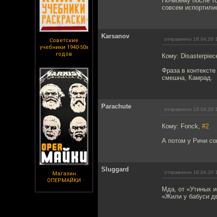
По-моему после то
совсем испортили
Karsanov
отправлено 18.04.20 
Советские
учебники 1940-50х
годов
Кому: Disasterpiec
Фраза в контексте
смешна, Камрад.
Parachute
отправлено 18.04.20 
Кому: Fonck,
#2
А потом у Ричи со
Sluggard
отправлено 18.04.20 
Магазин
ОПЕРМАЙКИ
Мда, от «Утиных и
«Жили у бабуси дв