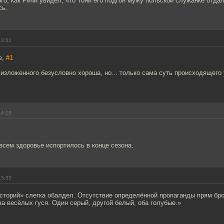
го, как Ричи увидел, что Тони его подгон мужу польской служанке отдал
сь.
13:51
e,
#1
 изложенного безусловно хороша, но... только сама суть происходящего
14:19
всем здоровье испортилось в конце сезона.
15:33
сторий» слегка обалдел. Отсутствие определённой пропаганды прям бро
а весёлых гуся. Один серый, другой белый, оба голубые.»