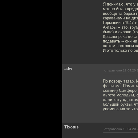
Я понимаю, что у 
можно было придат
вообще та баржа п
караванами на ди
Германии в 1947 г
Ангары -- это, гр
была) и охрана (т
Красноярска до ст
подавать -- они н
на том портовом 
И это только по о
adw
отправлено 18.04.20 
По поводу татар. 
фашизма. Памятни
совмин) Симфероп
льготе молодым, с
дали хату одноком
большой буквы, чт
упоминания за что
Tixotus
отправлено 18.04.20 