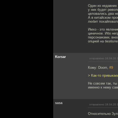
Один из недавних 
у них будет револ
целовались два не
А в китайском про
любит похайповать
Имхо - это явлени
циничное. Ибо нег
персонажами, вно
опцией на безболе
Korsar
отправлено 18.04.20 
Кому: Doom,
#9
> Как-то привыкае
Не совсем так, ты
именно к нему са
sasa
отправлено 18.04.20 
Относительно Зул