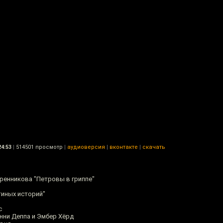
24:53
|
514501 просмотр
|
аудиоверсия
|
вконтакте
|
скачать
ренникова "Петровы в гриппе"
тиных историй"
с
ни Деппа и Эмбер Хёрд