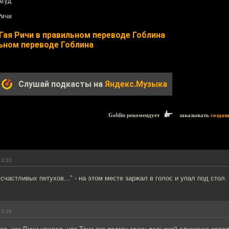
ивуд
Ричи
ая Ричи в правильном переводе Гоблина
ьном переводе Гоблина
Слушай подкасты на
Яндекс.Музыка
Goblin рекомендует
заказывать
создан
13:33
счастливых петухов..." - на этом месте заржал в голос и упал под стол.
13:39