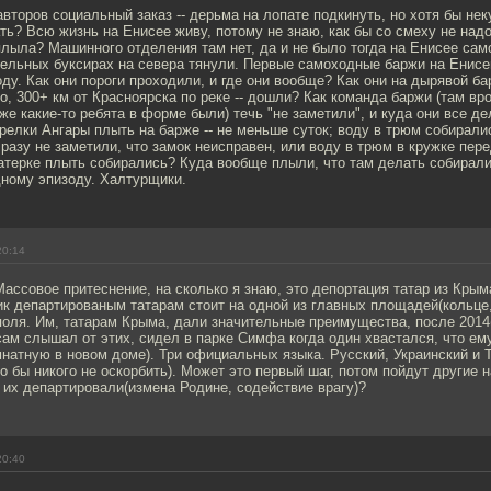
авторов социальный заказ -- дерьма на лопате подкинуть, но хотя бы не
ь? Всю жизнь на Енисее живу, потому не знаю, как бы со смеху не надо
лыла? Машинного отделения там нет, да и не было тогда на Енисее сам
зельных буксирах на севера тянули. Первые самоходные баржи на Енисе
оду. Как они пороги проходили, и где они вообще? Как они на дырявой ба
убо, 300+ км от Красноярска по реке -- дошли? Как команда баржи (там в
оже какие-то ребята в форме были) течь "не заметили", и куда они все д
релки Ангары плыть на барже -- не меньше суток; воду в трюм собирал
и разу не заметили, что замок неисправен, или воду в трюм в кружке пер
катерке плыть собирались? Куда вообще плыли, что там делать собирал
дному эпизоду. Халтурщики.
20:14
Массовое притеснение, на сколько я знаю, это депортация татар из Крым
к департированым татарам стоит на одной из главных площадей(кольце,
оля. Им, татарам Крыма, дали значительные преимущества, после 2014
ам слышал от этих, сидел в парке Симфа когда один хвастался, что ем
натную в новом доме). Три официальных языка. Русский, Украинский и Т
о бы никого не оскорбить). Может это первый шаг, потом пойдут другие 
 их департировали(измена Родине, содействие врагу)?
20:40