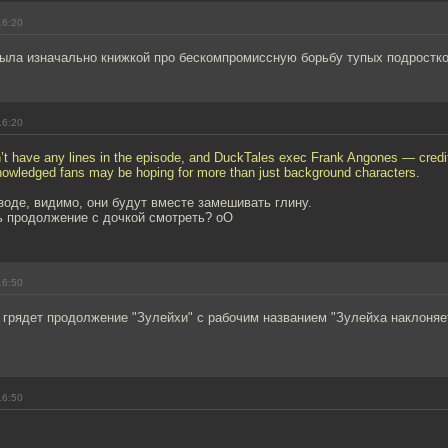
16:20
была изначально книжкой про бескомпромиссную борьбу тупых подростко
16:20
’t have any lines in the episode, and DuckTales exec Frank Angones — credit
owledged fans may be hoping for more than just background characters.
оде, видимо, они будут вместе замешивать глину.
рь продолжение с дочкой смотреть? оО
16:50
 грядет продолжение "Зулейхи" с рабочим названием "Зулейха наклоняет
16:50