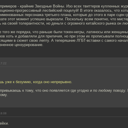
примеров - крайние Звездные Войны. Изо всех твиттеров купленных жур
юционно-прогрессивный лесбийский поцелуй! В итоге оказалось, что хоть
именованных персонажа третьего плана, которые до этого в паре сцен гд
кате этот момент успешно вырезали. Поскольку всем понятно, что мисте
 на своей толерантности, но деньги с огромного китайского рынка он л
е того же порядка, что раньше были токен-негры, латиносы или женщины
ров хоть и добавляли для приличия, но при этом их прописывали полно
сящими в сюжет свою лепту. А теперяшние ЛГБТ-вставки с самого начал
зненное цензурирование.
17:22
шь уже к безумию, когда оно непрерывно.
 привыкаешь к тому, что оно появляется где угодно и по любому поводу.
мому.
18:08
ейхи.