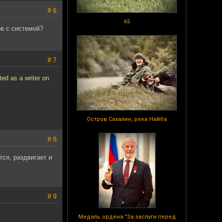
# 6
65
в с системой?
# 7
ed as a writer on
Остров Сахалин, река Найба
# 8
ся, раздвигает и
# 9
Медаль ордена "За заслуги перед