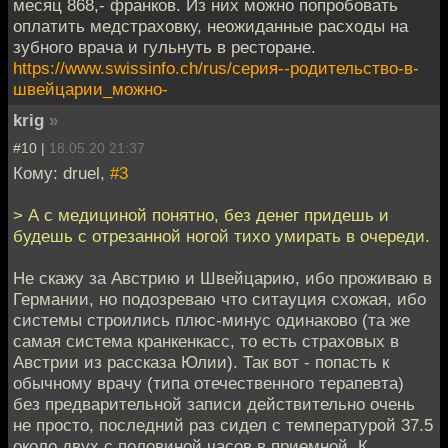
месяц 868,- франков. Из них можно попробовать
оплатить медстраховку, неожиданные расходы на
зубного врача и гульнуть в ресторане.
https://www.swissinfo.ch/rus/серия--родительство-в-
швейцарии_можно-
krig
»
#10 |
18.05.20 21:37
Кому: druel,
#3
> А с медициной понятно, без денег придешь и
будешь с отрезанной ногой тихо умирать в очереди.
Не скажу за Австрию и Швейцарию, ибо проживаю в
Германии, но подозреваю что ситауция схожая, ибо
системы строились плюс-минус одинаково (та же
самая система кранкенкасс, то есть страховых в
Австрии из рассказа Юлии). Так вот - попасть к
обычному врачу (типа отечественного терапевта)
без предварительной записи действительно очень
не просто, последний раз сидел с температурой 37.5
около двух с половиной часов в приемной. К