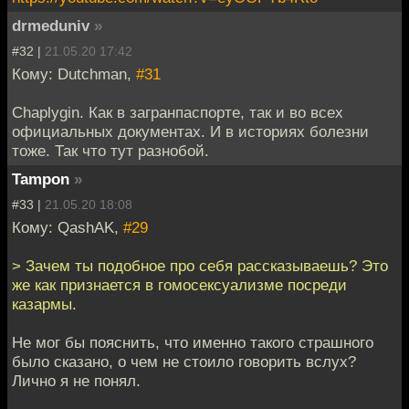
drmeduniv
»
#32 |
21.05.20 17:42
Кому: Dutchman,
#31
Chaplygin. Как в загранпаспорте, так и во всех
официальных документах. И в историях болезни
тоже. Так что тут разнобой.
Tampon
»
#33 |
21.05.20 18:08
Кому: QashAK,
#29
> Зачем ты подобное про себя рассказываешь? Это
же как признается в гомосексуализме посреди
казармы.
Не мог бы пояснить, что именно такого страшного
было сказано, о чем не стоило говорить вслух?
Лично я не понял.