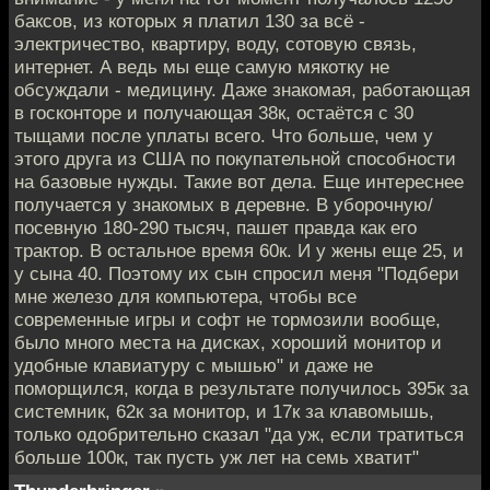
баксов, из которых я платил 130 за всё -
электричество, квартиру, воду, сотовую связь,
интернет. А ведь мы еще самую мякотку не
обсуждали - медицину. Даже знакомая, работающая
в госконторе и получающая 38к, остаётся с 30
тыщами после уплаты всего. Что больше, чем у
этого друга из США по покупательной способности
на базовые нужды. Такие вот дела. Еще интереснее
получается у знакомых в деревне. В уборочную/
посевную 180-290 тысяч, пашет правда как его
трактор. В остальное время 60к. И у жены еще 25, и
у сына 40. Поэтому их сын спросил меня "Подбери
мне железо для компьютера, чтобы все
современные игры и софт не тормозили вообще,
было много места на дисках, хороший монитор и
удобные клавиатуру с мышью" и даже не
поморщился, когда в результате получилось 395к за
системник, 62к за монитор, и 17к за клавомышь,
только одобрительно сказал "да уж, если тратиться
больше 100к, так пусть уж лет на семь хватит"