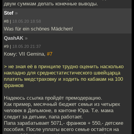
двум суммам делать конечные выводы.
Stef
»
#8 |
18.05.20 18:58
Was für ein schönes Mädchen!
QashAK
»
#9 |
18.05.20 21:37
Кому: VII Gemina,
#7
> не зная её в принципе трудно оценить насколько
накладно для среднестатистического швейцарца
платить медстраховку и ходить по кабакам на 100
франков
Надеюсь ссылка пройдёт премодерацию.
Как пример, месячный бюджет семьи из четырех
человек в Дельмоне, в кантоне Юра. Т.е. мама
следит за детьми, папа работает.
Папа зарабатывает 5071,- франков + 550,- детские
пособия. После уплаты всего семье остаётся на