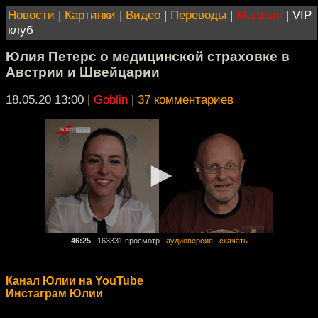
Новости
|
Картинки
|
Видео
|
Переводы
|
Магазин
|
VIP
клуб
Юлия Петерс о медицинской страховке в
Австрии и Швейцарии
18.05.20 13:00
|
Goblin
|
37 комментариев
46:25
|
163331 просмотр
|
аудиоверсия
|
скачать
Канал Юлии на YouTube
Инстаграм Юлии