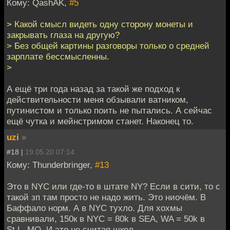
Кому: QashAK,
#5
> Какой смысл видеть одну сторону монеты и
закрывать глаза на другую?
> Без общей картины разговоры только о средней
зарплате бессмысленны.
>
А ещё три года назад за такой же подход к
действительности меня обзывали ватником,
путинистом и только поить не пытались. А сейчас
ещё чутка и мейнстримом станет. Наконец то.
uzi
»
#18 |
19.05.20 07:14
Кому: Thunderbringer,
#13
Это в NYC или где-то в штате NY? Если в сити, то с
такой зп там просто не надо жить. Это ниочём. В
Баффало норм. А в NYC тухло. Для хохмы
сравнивали, 150к в NYC = 80k в SEA, WA = 50k в
St.L. MO. И это не считая школ.