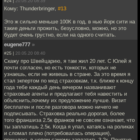
#24 |
20.05.20 08:39
Кому: Thunderbringer,
#13
Это ж сильно меньше 100К в год, в нью йорк сити на
такие деньги прожить, безусловно, можно, но это
будет очень грустно, если на одного считать.
eugene777
»
#25 |
20.05.20 08:40
Скажу про Швейцарию, я там жил 20 лет. С Юлей я
почти согласен, но есть тонкости, которых не
узнаешь, если не живешь в стране. За это время я
стал экпертом по мед страховкам, т.к. ближе к концу
года тебе каждый день вечером названивают
страховые агенты и предлагают тебя навестить и
объяснить,почему их предложение лучше. Визит
бесплатен и после разговора можно ничего не
подписывать. Страховка реально дорогая, более
того франшиза 2.5к франков не совсем означает, что
ты заплатишь 2.5к. Когда я упал, катаясь на роликах
и сломал плечо (потребовалась операция),
пришлось в целом самому заплатить 3.2к. Понятно,