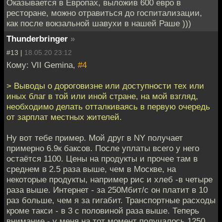
Оказывается в Европах, выложив 600 евро в
ресторане, можно отравиться до госпитализации,
как после вокзальной шавухи в нашей Раше )))
Thunderbringer
»
#13 |
18.05.20 23:12
Кому: VII Gemina,
#4
> Выводы о дороговизне или доступности тех или
иных благ в той или иной стране, на мой взгляд,
необходимо делать отталкиваясь в первую очередь
от зарплат местных жителей.
Ну вот тебе пример. Мой друг в NY получает
примерно 6.9к баксов. После уплаты всего у него
остаётся 1100. Цены на продукты и прочее там в
среднем в 2.5 раза выше, чем в Москве, на
некоторые продукты, например рис и хлеб -в четыре
раза выше. Интернет - за 250Мбит/c он платит в 10
раз больше, чем я за гигабит. Транспортные расходы
кроме такси - в 3 с половиной раза выше. Теперь
внимание - у меня на тот момент получалось 1250