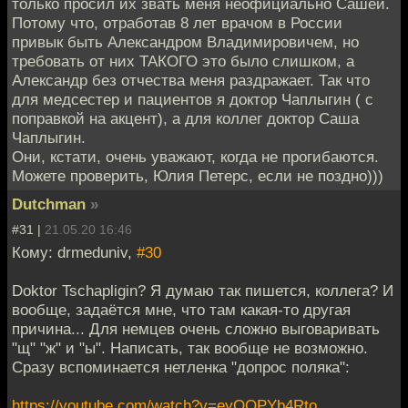
только просил их звать меня неофициально Сашей.
Потому что, отработав 8 лет врачом в России
привык быть Александром Владимировичем, но
требовать от них ТАКОГО это было слишком, а
Александр без отчества меня раздражает. Так что
для медсестер и пациентов я доктор Чаплыгин ( с
поправкой на акцент), а для коллег доктор Саша
Чаплыгин.
Они, кстати, очень уважают, когда не прогибаются.
Можете проверить, Юлия Петерс, если не поздно)))
Dutchman
»
#31 |
21.05.20 16:46
Кому: drmeduniv,
#30
Doktor Tschapligin? Я думаю так пишется, коллега? И
вообще, задаётся мне, что там какая-то другая
причина... Для немцев очень сложно выговаривать
"щ" "ж" и "ы". Написать, так вообще не возможно.
Сразу вспоминается нетленка "допрос поляка":
https://youtube.com/watch?v=eyOOPYb4Rto