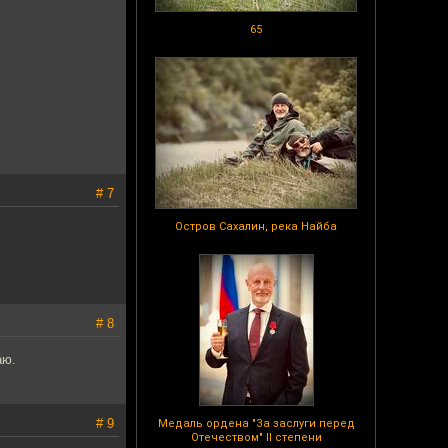
65
# 7
Остров Сахалин, река Найба
# 8
аю.
# 9
Медаль ордена "За заслуги перед
Отечеством" II степени