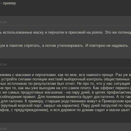
 - пример
01:14
 использованные маску и перчатки в прихожей на рояле. Это же потенц
ум в пакетик спрятать, а потом утилизировать. И повторно не надевать.
01:14
жима с масками и перчатками, как по мне, все намного проще. Раз уж в
 устройте силами полиции жесткий выборочный контроль общественных 
ых источниках по результатам был отчет. Не про то, что у нас ситуация
 не про то, как мы уже выходим на это самое плато. Как эффект первого
ех же самых продуктовых магазинах - на пару дней, в целях профилактик
 соблюдения правил. Для понимания момента будет достаточно. А то та
 для галочки. К примеру, старшие родственники живут в Приморском кра
 (крупный морской порт, закрыт на карантин). Пару дней патрулей по пр
афов, с предупреждением), и вся деревня по домам сидит и маски шьет 
03:54