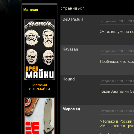
cтраницы: 1
Магазин
DeD Pa3uH
отправлено 20.05.20 
Эх, жаль умело п
Kavasan
отправлено 20.05.20 
Проблема, что каж
Hound
отправлено 20.05.20 
Магазин
ОПЕРМАЙКИ
Такой Анатолий С
Муромец
отправлено 20.05.20 
>Только в России 
>Мы в шоке от ру