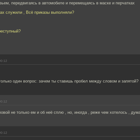
вьем, передвигаясь в автомобиле и перемещаясь в маске и перчатках
нах служили , Всё приказы выполняли?
реступный?
00:12
только один вопрос: зачем ты ставишь пробел между словом и запятой?
00:12
оловой не только ем и об неё сплю , но, иногда , реже чем хотелось , дум
00:12