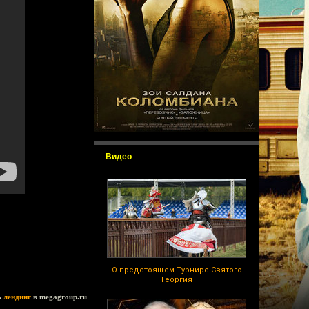
Видео
О предстоящем Турнире Святого
Георгия
ь
лендинг
в megagroup.ru