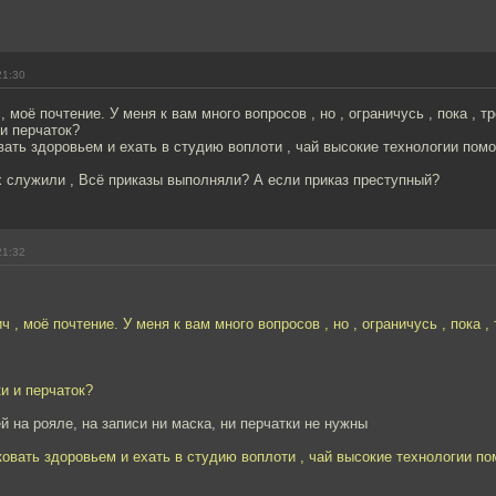
21:30
моё почтение. У меня к вам много вопросов , но , ограничусь , пока , т
и перчаток?
ать здоровьем и ехать в студию воплоти , чай высокие технологии пом
х служили , Всё приказы выполняли? А если приказ преступный?
21:32
, моё почтение. У меня к вам много вопросов , но , ограничусь , пока ,
и и перчаток?
й на рояле, на записи ни маска, ни перчатки не нужны
овать здоровьем и ехать в студию воплоти , чай высокие технологии по