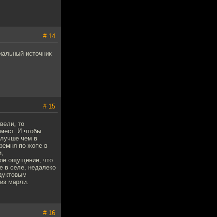
# 14
иальный источник
# 15
вели, то
мест. И чтобы
 лучше чем в
 ремня по жопе в
и,
кое ощущение, что
е в селе, недалеко
одуктовым
из марли.
# 16