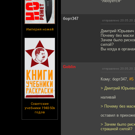
*любуется*
борт347
отправлено 20.05.20 
Империя ножей
Дмитрий Юрьевич , 
Почему без маски 
Зачем было рисков
силой?
Вы когда в органа
Goblin
отправлено 20.05.20 
Кому: борт347,
#5
> Дмитрий Юрьевич 
наливай
Советские
> Почему без маск
учебники 1940-50х
годов
оставил в прихоже
> Зачем было риск
страшной силой?