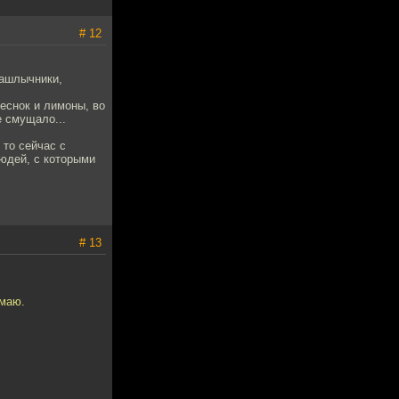
# 12
шашлычники,
еснок и лимоны, во
е смущало...
 то сейчас с
людей, с которыми
# 13
умаю.