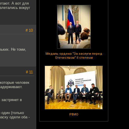
етают. А вот для
азлетались вокруг
# 10
ьких. Не томи,
Медаль ордена "За заслуги перед
Отечеством" II степени
# 11
 которые человек
 задерживают.
 застрянет в
 один (только
РВИО
аску одели оба -