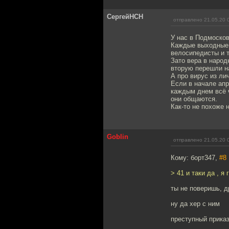
СергейНСН
отправлено 21.05.20 
У нас в Подмосков
Каждые выходные 
велосипедисты и т
Зато вера в наро
вторую перешли на
А про вирус из ли
Если в начале апр
каждым днем всё ч
они общаются.
Как-то не похоже 
Goblin
отправлено 21.05.20 
Кому: борт347,
#8
> 41 и таки да , я
ты не поверишь, д
ну да хер с ним
преступный приказ