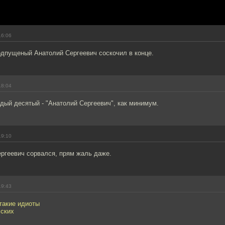
16:06
одпущеный Анатолий Сергеевич соскочил в конце.
18:04
дый десятый - "Анатолий Сергеевич", как минимум.
19:10
ергеевич сорвался, прям жаль даже.
19:43
такие идиоты
сских