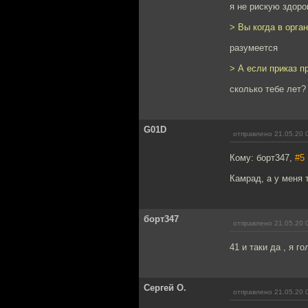
я не рискую здоро
> Вы когда в орга
разумеется
> А если приказ п
сколько тебе лет?
G01D
отправлено 21.05.20 
Кому: борт347,
#5
Камрад, а у меня 
борт347
отправлено 21.05.20 
41 и таки да , я г
Сергей О.
отправлено 21.05.20 