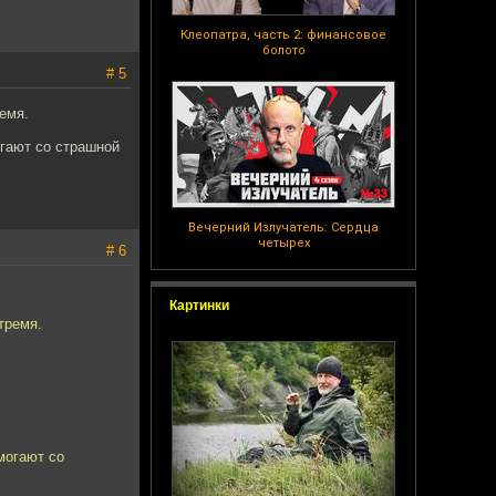
Клеопатра, часть 2: финансовое
болото
# 5
ремя.
огают со страшной
Вечерний Излучатель: Сердца
четырех
# 6
Картинки
 тремя.
могают со