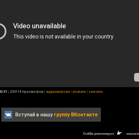
43:31
|
233114 просмотров
|
аудиоверсия
|
youtube
|
скачать
Вступай в нашу
группу ВКонтакте
Goblin рекомендует
заказат