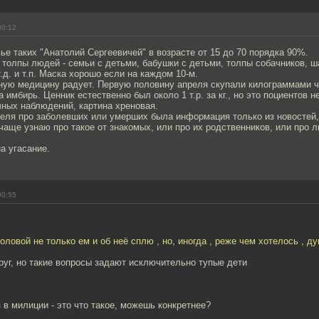
00:12
ье таких "Анатолий Сергеевичей" в возрасте от 15 до 70 порядка 90%.
толпы людей - семьи с детьми, бабушки с детьми, толпы собачников, 
.д. и т.п. Маска хорошо если на каждом 10-м.
дную медицину радует. Первую половину апреля скупали килограммами ч
 имбирь. Ценник естественно был около 1 т.р. за кг., но это поциентов н
чных наблюдений, картина хреновая.
еля про заболевших или умерших была информация только из новостей,
аще узнаю про такое от знакомых, или про их родственников, или про 
на угасание.
00:55
 головой не только ем и об неё сплю , но, иногда , реже чем хотелось , д
руг, но такие вопросы задают исключительно тупые дети
 в милиции - это что такое, можешь конкретнее?