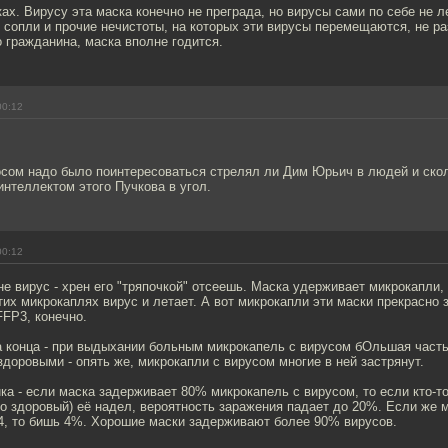
ках. Вирусу эта маска конечно не преграда, но вирусы сами по себе не л
е сопли и прочие нечистоты, на которых эти вирусы перемещаются, не р
 гражданина, маска вполне годится.
00:12
ом надо было поинтересоваться стрелял ли Дим Юрьич в людей и скол
интеллектом этого Пучкова в угол.
00:12
е вирус - хрен его "тряпочкой" отсеешь. Маска удерживает микрокапли,
тих микрокаплях вирус и летает. А вот микрокапли эти маски прекрасно
FP3, конечно.
а конца - при выдыхании больным микрокапель с вирусом бОльшая часть
здоровыми - опять же, микрокапли с вирусом многие в ней застрянут.
а - если маска задерживает 80% микрокапель с вирусом, то если кто-то
о здоровый) её надел, вероятность заражения падает до 20%. Если же м
04, то бишь 4%. Хорошие маски задерживают более 90% вирусов.