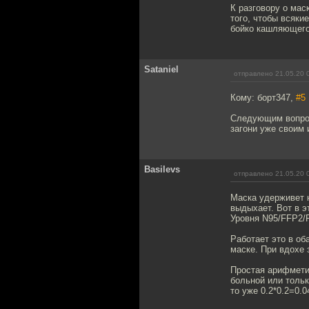
К разговору о мас
того, чтобы всяки
бойко кашляющего
Sataniel
отправлено 21.05.20 
Кому: борт347,
#5
Следующим вопрос
загони уже своим 
Basilevs
отправлено 21.05.20 
Маска удерживет н
выдыхает. Вот в э
Уровня N95/FFP2/F
Работает это в об
маске. При вдохе 
Простая арифметик
больной или тольк
то уже 0.2*0.2=0.