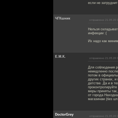
если не затруднит
ЧГКшник
отправлено 21.05.20 
Нельзя складывать
инфекции :(
Их надо как миним
Е.М.К.
отправлено 21.05.20 
Для соблюдения ре
немедленно после
потом в официальн
других странах, и
детстве. Да и в т
проконтролируйте
меры приняты так,
от города Находка
магазинам (без шт
DoctorGrey
отправлено 21.05.20 