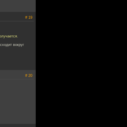
# 19
олучается.
исходит вокруг
# 20