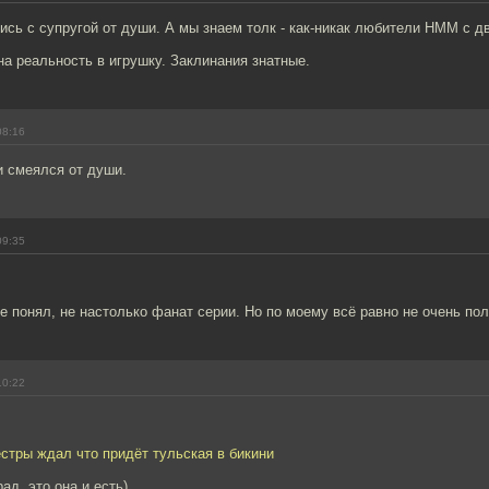
сь с супругой от души. А мы знаем толк - как-никак любители НММ с 
а реальность в игрушку. Заклинания знатные.
08:16
и смеялся от души.
09:35
не понял, не настолько фанат серии. Но по моему всё равно не очень по
10:22
стры ждал что придёт тульская в бикини
ад, это она и есть)