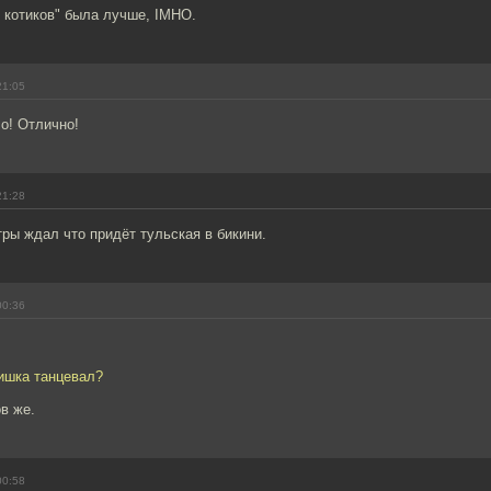
 котиков" была лучше, IMHO.
21:05
о! Отлично!
21:28
ры ждал что придёт тульская в бикини.
00:36
мишка танцевал?
в же.
00:58