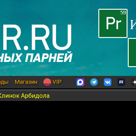
оды
Магазин
VIP
 Клинок Арбидола