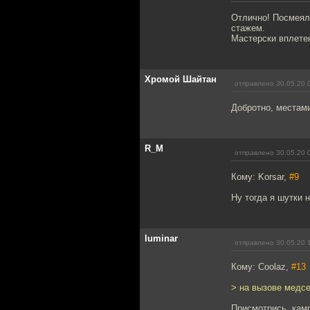
Отлично! Посмеяли
стажем.
Мастерски вплетен
Хромой Шайтан
отправлено 30.05.20 
Добротно, местам
R_M
отправлено 30.05.20 
Кому: Korsar,
#9
Ну тогда я шутки 
luminar
отправлено 30.05.20 
Кому: Coolaz,
#13
> на вызове медсе
Присмотрись, камр