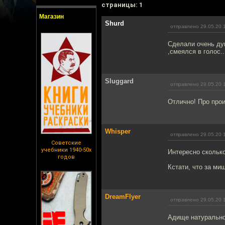
cтраницы: 1
Магазин
Shurd
отправлено 29.05.20 
Сделали очень ду
,смеялся в голос..
Sluggard
отправлено 29.05.20 
Отлично! Про прои
Whisper
отправлено 29.05.20 
Советские
учебники 1940-50х
Интересно скольк
годов
Кстати, что за ми
DreamFlyer
отправлено 29.05.20 
Адище натурально