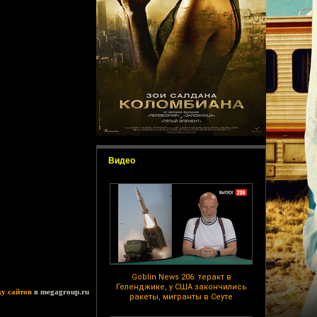
Видео
Goblin News 206: теракт в
Геленджике, у США закончились
ку сайтов
в megagroup.ru
ракеты, мигранты в Сеуте