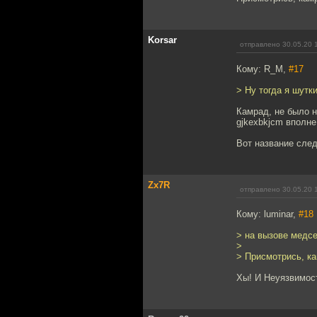
Korsar
отправлено 30.05.20 
Кому: R_M,
#17
> Ну тогда я шутк
Камрад, не было н
gjkexbkjcm вполне
Вот название след
Zx7R
отправлено 30.05.20 
Кому: luminar,
#18
> на вызове медсе
>
> Присмотрись, ка
Хы! И Неуязвимост