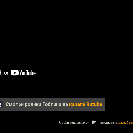
Смотри ролики Гоблина на
канале Rutube
Goblin рекомендует
заказывать
разработ