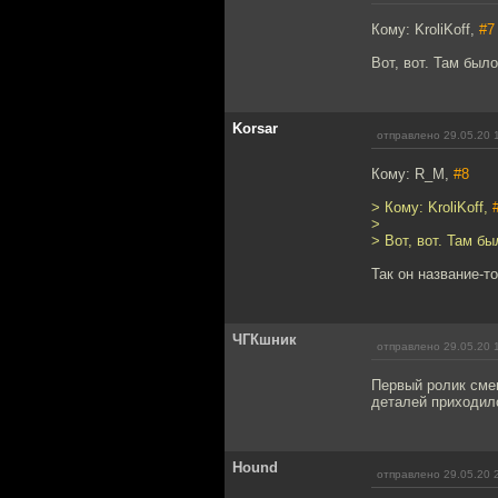
Кому: KroliKoff,
#7
Вот, вот. Там был
Korsar
отправлено 29.05.20 
Кому: R_M,
#8
> Кому: KroliKoff,
>
> Вот, вот. Там б
Так он название-т
ЧГКшник
отправлено 29.05.20 
Первый ролик сме
деталей приходило
Hound
отправлено 29.05.20 