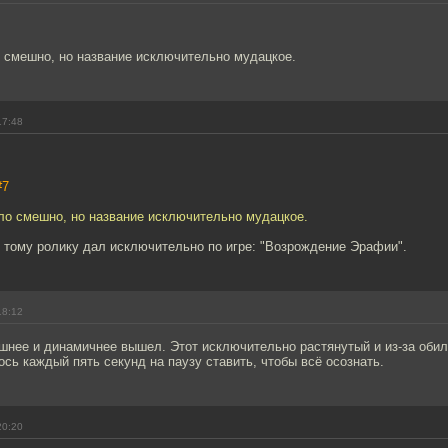
о смешно, но название исключительно мудацкое.
17:48
#7
ыло смешно, но название исключительно мудацкое.
о тому ролику дал исключительно по игре: "Возрождение Эрафии".
18:12
шнее и динамичнее вышел. Этот исключительно растянутый и из-за обил
сь каждый пять секунд на паузу ставить, чтобы всё осознать.
20:20