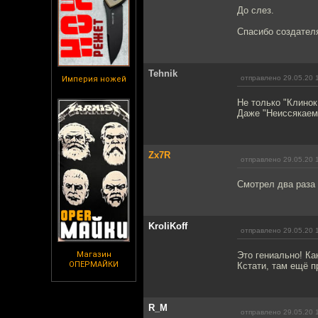
До слез.
Спасибо создател
Tehnik
отправлено 29.05.20 
Империя ножей
Не только "Клинок
Даже "Неиссякаем
Zx7R
отправлено 29.05.20 
Смотрел два раза 
KroliKoff
отправлено 29.05.20 
Магазин
Это гениально! Ка
ОПЕРМАЙКИ
Кстати, там ещё п
R_M
отправлено 29.05.20 