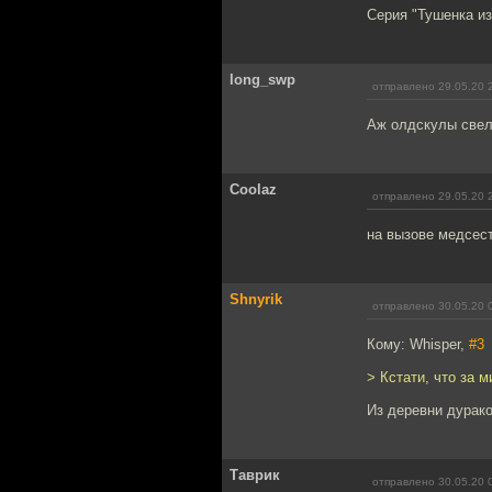
Серия "Тушенка из
long_swp
отправлено 29.05.20 
Аж олдскулы свел
Coolaz
отправлено 29.05.20 
на вызове медсест
Shnyrik
отправлено 30.05.20 
Кому: Whisper,
#3
> Кстати, что за 
Из деревни дурако
Таврик
отправлено 30.05.20 