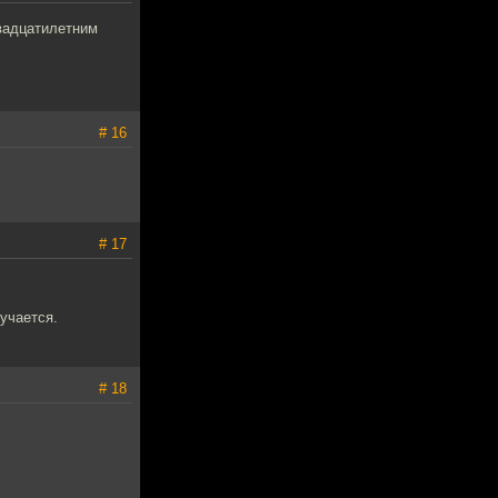
двадцатилетним
# 16
# 17
лучается.
# 18