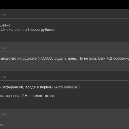
13:27
шевно...
.Эх сколько я в Героев рубился..
13:42
зводство на руднике (+350000 руды в день. Но не вам. Вам +2) особенн
13:54
о референсов, вроде в первом было больше )
шка танцевал? Не помню такого.
14:05
е.