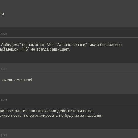
ям.
14:05
 Арбидола" не помогает. Меч "Альянс врачей" также бесполезен.
ый мешок ФНБ" не всегда защищает.
14:21
- очень смешное!
14:39
кая ностальгия при отражении действительности!
риквел есть, но рекламировать не буду из-за названия.
17:35