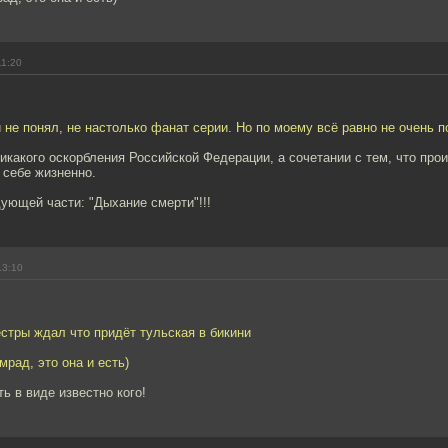
11:20
и не понял, не настолько фанат серии. Но по моему всё равно не очень п
икакого оскорбления Российской Федерации, а сочетании с тем, что про
 себе жизненно.
ующей части: "Дыхание смерти"!!!
13:10
стры ждал что придёт тульская в бикини
мрад, это она и есть)
ь в виде известно кого!