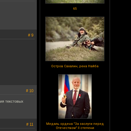
65
# 9
Остров Сахалин, река Найба
# 10
ия текстовых
Медаль ордена "За заслуги перед
# 11
Отечеством" II степени