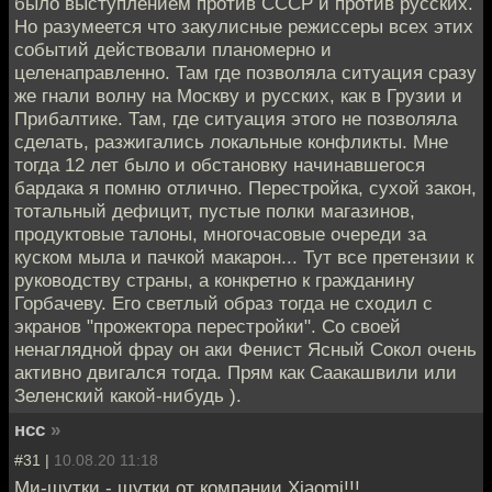
было выступлением против СССР и против русских.
Но разумеется что закулисные режиссеры всех этих
событий действовали планомерно и
целенаправленно. Там где позволяла ситуация сразу
же гнали волну на Москву и русских, как в Грузии и
Прибалтике. Там, где ситуация этого не позволяла
сделать, разжигались локальные конфликты. Мне
тогда 12 лет было и обстановку начинавшегося
бардака я помню отлично. Перестройка, сухой закон,
тотальный дефицит, пустые полки магазинов,
продуктовые талоны, многочасовые очереди за
куском мыла и пачкой макарон... Тут все претензии к
руководству страны, а конкретно к гражданину
Горбачеву. Его светлый образ тогда не сходил с
экранов "прожектора перестройки". Со своей
ненаглядной фрау он аки Фенист Ясный Сокол очень
активно двигался тогда. Прям как Саакашвили или
Зеленский какой-нибудь ).
нсс
»
#31 |
10.08.20 11:18
Ми-шутки - шутки от компании Xiaomi!!!