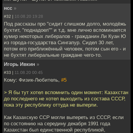
нсс
»
#32 |
10.08.20 19:28
Под рассказы про "сидит слишком долго, молодёжь
бухтит, "поднадоел"" и т.д. мне лично вспоминается
кумир некоторых либералов - гражданин Ли Куан Ю
из города-государства Сингапур. Сидел 30 лет,
потом его приближённый человек, потом сын его - и
не бухтят либеральные граждане чего-то.
Игорь Ивкин
»
#33 |
11.08.20 00:45
Кому: Физик-Любитель,
#5
> Я бы тут хотел вспомнить один момент: Казахстан
до последнего не хотел выходить из состава СССР,
пока эту республику оттуда не выперли.
Как Казахскую ССР могли выпереть из СССР, если
по состоянию на середину декабря 1991 года
Казахстан был единственной республикой,