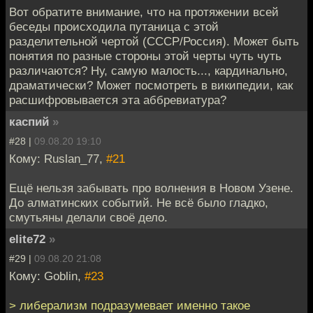
Вот обратите внимание, что на протяжении всей
беседы происходила путаница с этой
разделительной чертой (СССР/Россия). Может быть
понятия по разные стороны этой черты чуть чуть
различаются? Ну, самую малость..., кардинально,
драматически? Может посмотреть в википедии, как
расшифровывается эта аббревиатура?
каспий
»
#28 |
09.08.20 19:10
Кому: Ruslan_77,
#21
Ещё нельзя забывать про волнения в Новом Узене.
До алматинских событий. Не всё было гладко,
смутьяны делали своё дело.
elite72
»
#29 |
09.08.20 21:08
Кому: Goblin,
#23
> либерализм подразумевает именно такое