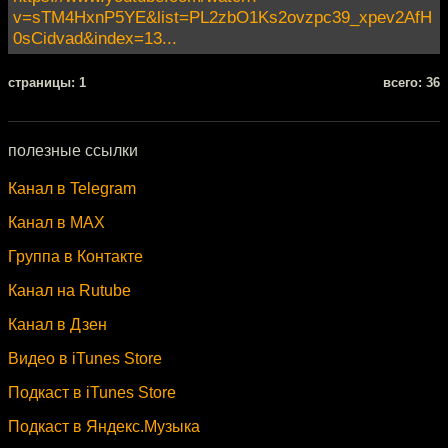
v=sTM4HxnP5YE&list=PL2zbO1Ks2ovzpc39_xpev2AfH
0sCidvad&index=13...
cтраницы: 1
всего: 36
полезные ссылки
Канал в Telegram
Канал в MAX
Группа в Контакте
Канал на Rutube
Канал в Дзен
Видео в iTunes Store
Подкаст в iTunes Store
Подкаст в Яндекс.Музыка