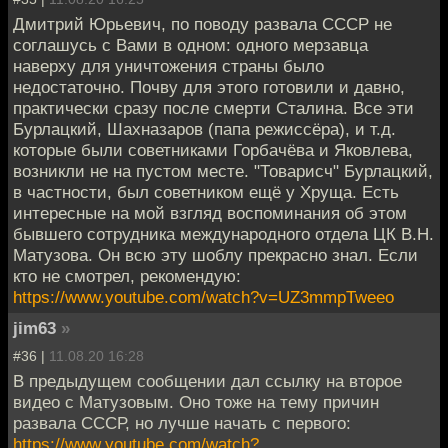
Дмитрий Юрьевич, по поводу развала СССР не
соглашусь с Вами в одном: одного мерзавца
наверху для уничтожения страны было
недостаточно. Почву для этого готовили и давно,
практически сразу после смерти Сталина. Все эти
Бурлацкий, Шахназаров (папа режиссёра), и т.д.
которые были советниками Горбачёва и Яковлева,
возникли не на пустом месте. "Товарисч" Бурлацкий,
в частности, был советником ещё у Хруща. Есть
интересные на мой взгляд воспоминания об этом
бывшего сотрудника международного отдела ЦК В.Н.
Матузова. Он всю эту шоблу прекрасно знал. Если
кто не смотрел, рекомендую:
https://www.youtube.com/watch?v=UZ3mmpTweeo
jim63
»
#36 |
11.08.20 16:28
В предыдущем сообщении дал ссылку на второе
видео с Матузовым. Оно тоже на тему причин
развала СССР, но лучше начать с первого:
https://www.youtube.com/watch?