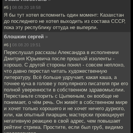
#5 |
08.08.20 18:58
Я бы тут хотел вспомнить один момент: Казахстан
до последнего не хотел выходить из состава СССР,
пока эту республику оттуда не выперли.
блошкин сергей
»
#6 |
08.08.20 19:51
Переслушал рассказы Александра в исполнении
Дмитрия Юрьевича после прошлой изоленты -
хорошо. С другой стороны понял - совсем неплохо,
что давно перестал читать художественную
литературу. Всё больше удручает, какая каша, а
точнее куча в голове у популярного писателя при его
полной уверенности в собственном здравомыслии.
Перестаньте спорить с Цыпкиным, он вообще не
понимает, о чём речь. Он живёт в собственном мире
и хочет только хорошего и не хочет ничего дурного,
или, как опытный пиарщик, мастерски провоцирует
негативную реакцию в свой адрес, чем повышает
рейтинг стрима. Простите, если был груб, видимо