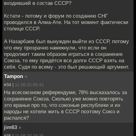
входившей в состав СССР?
Кстати - потому и форум по созданию СНГ
проводился в Алма-Ате. На тот момент фактически
столице СССР.
А Назарбаев был вынужден выйти из СССР, потому
что ему прозрачно намекнули, что если он
продолжит таким образом играться в сохранение
Союза, то ему придётся все долги СССР взять на
себя. Судя по всему - это был решающий аргумент.
Tampon
»
#34 |
11.08.20 05:42
На всесоюзном референдуме, 78% высказалось за
сохранение Союза. Сколько уже можно повторять
это вранье про то, что союзные республики и их
народы не хотели жить в СССР поэтому Союз и
распался?
jim63
»
#35 |
11.08.20 16:25