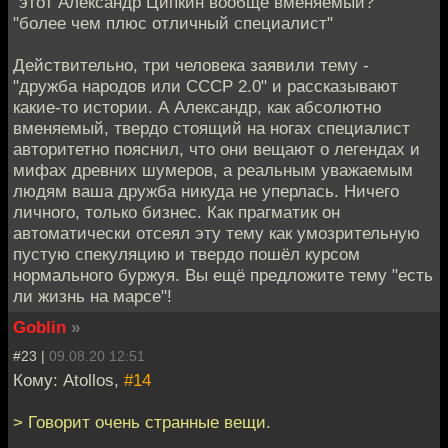
"этот Александр Ципкин вообще вменяемый?"
"более чем плюс отличный специалист"
Действительно, три человека заявили тему -
"дружба народов или СССР 2.0" и рассказывают
какие-то истории. А Александр, как абсолютно
вменяемый, твердо стоящий на ногах специалист
авторитетно пояснил, что они вещают о легендах и
мифах древних шумеров, а реальным уважаемым
людям ваша дружба никуда не уперлась. Ничего
личного, только бизнес. Как прагматик он
автоматически отсеял эту тему как умозрительную
пустую спекуляцию и твердо пошёл курсом
нормального буржуя. Вы ещё предложите тему "есть
ли жизнь на марсе"!
Goblin
»
#23 |
09.08.20 12:51
Кому: Atollos,
#14
> Говорит очень странные вещи.