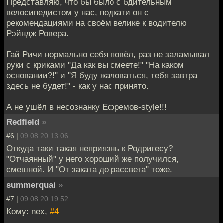
Представляю, что бы было с бдительным
велосипедистом у нас, подкати он с
рекомендациями на своём велике к водителю
Рэйндж Ровера.
Гай Ричи нормально себя повёл, раз не заламывал
руки с криками "Да как вы смеете!" "На каком
основании?!" и "Я буду жаловаться, тебя завтра
здесь не будет!" - как у нас принято.
А не ушёл в несознанку Ефремов-style!!!
Redfield
»
#6 |
09.08.20 13:06
Откуда таки такая неприязнь к Родригесу?
"Отчаянный" у него хороший же получился,
смешной. И "От заката до рассвета" тоже.
summerquai
»
#7 |
09.08.20 19:52
Кому: nex,
#4