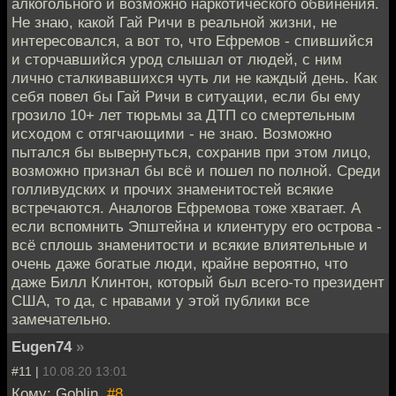
алкогольного и возможно наркотического обвинения.
Не знаю, какой Гай Ричи в реальной жизни, не
интересовался, а вот то, что Ефремов - спившийся
и сторчавшийся урод слышал от людей, с ним
лично сталкивавшихся чуть ли не каждый день. Как
себя повел бы Гай Ричи в ситуации, если бы ему
грозило 10+ лет тюрьмы за ДТП со смертельным
исходом с отягчающими - не знаю. Возможно
пытался бы вывернуться, сохранив при этом лицо,
возможно признал бы всё и пошел по полной. Среди
голливудских и прочих знаменитостей всякие
встречаются. Аналогов Ефремова тоже хватает. А
если вспомнить Эпштейна и клиентуру его острова -
всё сплошь знаменитости и всякие влиятельные и
очень даже богатые люди, крайне вероятно, что
даже Билл Клинтон, который был всего-то президент
США, то да, с нравами у этой публики все
замечательно.
Eugen74
»
#11 |
10.08.20 13:01
Кому: Goblin,
#8