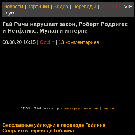
Новости
|
Картинки
|
Видео
|
Переводы
|
Магазин
|
VIP
клуб
Гай Ричи нарушает закон, Роберт Родригес
и Нетфликс, Мулан и интернет
08.08.20 16:15
|
Goblin
|
13 комментариев
12:53
|
198741 просмотр
|
аудиоверсия
|
вконтакте
|
скачать
Бесславные ублюдки в переводе Гоблина
Сопрано в переводе Гоблина