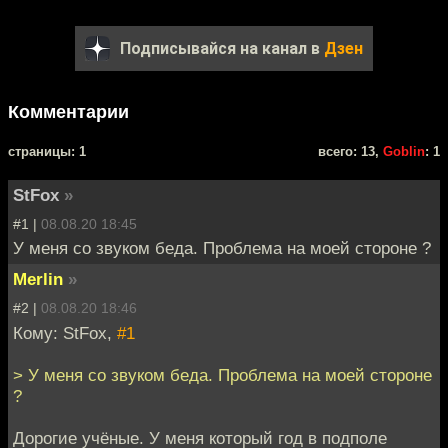
Подписывайся на канал в
Дзен
Комментарии
cтраницы: 1
всего: 13,
Goblin
: 1
StFox
»
#1 |
08.08.20 18:45
У меня со звуком беда. Проблема на моей стороне ?
Merlin
»
#2 |
08.08.20 18:46
Кому: StFox,
#1
> У меня со звуком беда. Проблема на моей стороне
?
Дорогие учёные. У меня который год в подполе