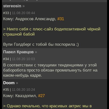
stereosin
»
#33 |
11.08.20 08:44
Кому: Андросов Александр,
#31
> Никто себя с плюс-сайз бодипозитивной чёрной
страшной бабой
Вупи Голдберг с тобой бы поспорила ;)
Павел Кравцов
»
#34 |
11.08.20 10:03
В соответствии с текущими тенденциями у этой
баборобота просто обязан промелькнуть болт на
каком-нибудь кадре.
Doom
»
#35 |
11.08.20 10:24
Кому: Кваздопил,
#27
> Однако печально, что красивых актрис мы в