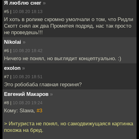
Я люблю снег
»
#5 |
10.08.20 18:13
И хоть в ролике скромно умолчали о том, что Ридли
Скотт снял аж два Прометея подряд, нас так просто
не проведешь!!!
Nikolai
»
#6 |
10.08.20 18:42
Ничего не понял, но выглядит концептуально. :)
exolon
»
#7 |
10.08.20 18:51
Это робобаба главная героиня?
Евгений Макаров
»
#8 |
10.08.20 19:24
Кому: Slawa,
#3
> Интуриста не понял, но самодвижущаяся картинка
похожа на бред.