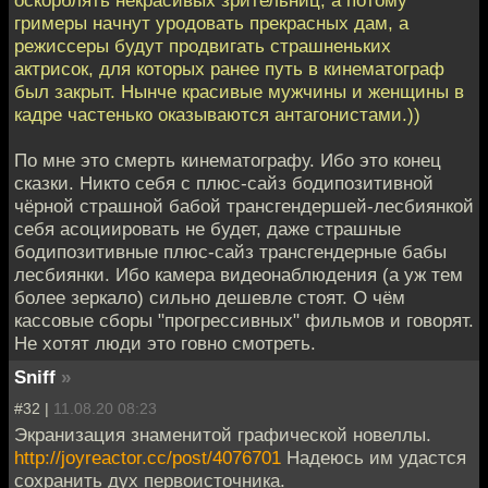
оскорблять некрасивых зрительниц, а потому
гримеры начнут уродовать прекрасных дам, а
режиссеры будут продвигать страшненьких
актрисок, для которых ранее путь в кинематограф
был закрыт. Нынче красивые мужчины и женщины в
кадре частенько оказываются антагонистами.))
По мне это смерть кинематографу. Ибо это конец
сказки. Никто себя с плюс-сайз бодипозитивной
чёрной страшной бабой трансгендершей-лесбиянкой
себя асоциировать не будет, даже страшные
бодипозитивные плюс-сайз трансгендерные бабы
лесбиянки. Ибо камера видеонаблюдения (а уж тем
более зеркало) сильно дешевле стоят. О чём
кассовые сборы "прогрессивных" фильмов и говорят.
Не хотят люди это говно смотреть.
Sniff
»
#32 |
11.08.20 08:23
Экранизация знаменитой графической новеллы.
http://joyreactor.cc/post/4076701
Надеюсь им удастся
сохранить дух первоисточника.