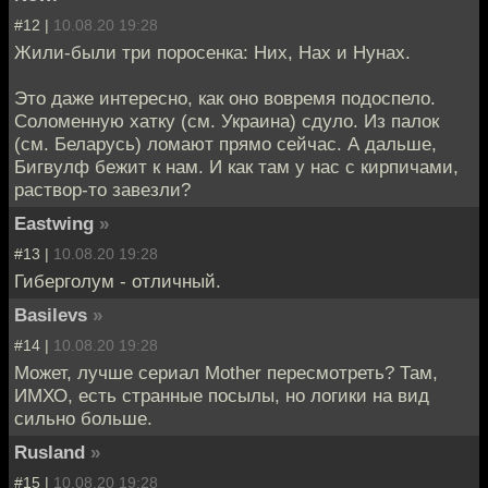
#12 |
10.08.20 19:28
Жили-были три поросенка: Них, Нах и Нунах.
Это даже интересно, как оно вовремя подоспело.
Соломенную хатку (см. Украина) сдуло. Из палок
(см. Беларусь) ломают прямо сейчас. А дальше,
Бигвулф бежит к нам. И как там у нас с кирпичами,
раствор-то завезли?
Eastwing
»
#13 |
10.08.20 19:28
Гиберголум - отличный.
Basilevs
»
#14 |
10.08.20 19:28
Может, лучше сериал Mother пересмотреть? Там,
ИМХО, есть странные посылы, но логики на вид
сильно больше.
Rusland
»
#15 |
10.08.20 19:28