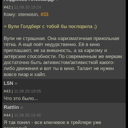
#42 |
11.08.20 18:24
Кому: stereosin,
#33
> Вупи Голдберг с тобой бы поспорила ;)
Вупи не страшная. Она харизматичная прикольная
тётка. А ещё поёт недурственно. Её в кино
приглашают, не за внешность, а за харизму и
актёрские способности. По современным же меркам
достаточно быть активистом/активисткой какого-
либо движения и вот ты в кино. Талант не нужен
вовсе пиар и хайп.
LSN
»
#43 |
11.08.20 19:05
Что это было...
Rattlin
»
#44 |
11.08.20 19:46
Я так понял - все ключевое в трейлере уже