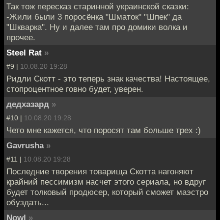
Так тож пересказ старинной украинской сказки:
-Жили были 3 поросёнка "Шматок" "Шпек" да
"Шкварка". Ну и далее там про домики волка и
прочее.
Steel Rat
»
#9 |
10.08.20 19:28
Ридли Скотт - это теперь знак качества! Настоящее,
стопроцентное говно будет, уверен.
дедхазард
»
#10 |
10.08.20 19:28
Чето мне кажется, что поросят там больше трех :)
Gavrusha
»
#11 |
10.08.20 19:28
Последние творения товарища Скотта нагоняют
крайний пессимизм насчет этого сериала, но вдруг
будет толковый продюсер, который сможет маэстро
обуздать...
Nowl
»