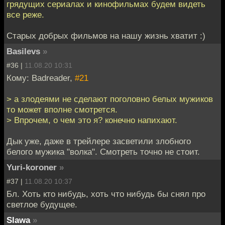
грядущих сериалах и кинофильмах будем видеть
все реже.
Старых добрых фильмов на нашу жизнь хватит :)
Basilevs
»
#36 |
11.08.20 10:31
Кому: Badreader,
#21
> а злодеями не сделают поголовно белых мужиков
то может вполне смотрется.
> Впрочем, о чем это я? конечно напихают.
Дык уже, даже в трейлере засветили злобного
белого мужика "волка". Смотреть точно не стоит.
Yuri-koroner
»
#37 |
11.08.20 10:37
Бл. Хоть кто нибудь, хоть что нибудь бы снял про
светлое будущее.
Slawa
»