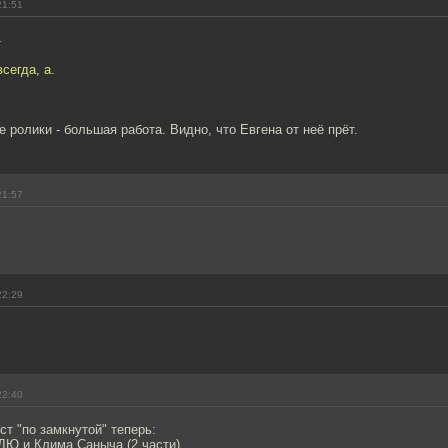
21:51
4
всегда, а.
е ролики - большая работа. Видно, что Евгена от неё прёт.
21:57
22:29
22:40
т "по замкнутой" теперь:
 ДЮ и Клима Саныча (2 части)