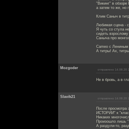
"Викинг" в обзоре 
а затем то же, но 
Клим Саныч в титр
Любимая сцена - с
Я чуть со стула н
сидеть взрослому 
Саныча про монгол
Cameo с Лениным 
А титры! Ах, титры
Mozgoder
отправлено 14.08.20 
Не в бровь, а в гла
Slavik21
отправлено 14.08.20 
После просмотра 
ИСТОРИИ" к "клас
Никаких многочисл
Произошло лишь "в
А раздули-то, раз