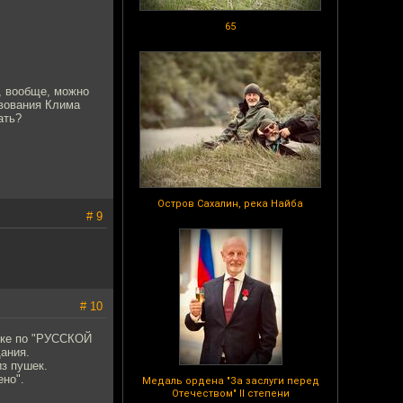
65
й, вообще, можно
твования Клима
ать?
Остров Сахалин, река Найба
# 9
# 10
нике по "РУССКОЙ
ания.
з пушек.
ено".
Медаль ордена "За заслуги перед
Отечеством" II степени