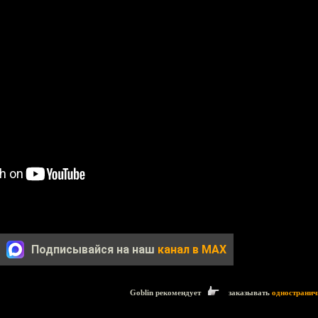
Подписывайся на наш
канал в MAX
Goblin рекомендует
заказывать
одностранич