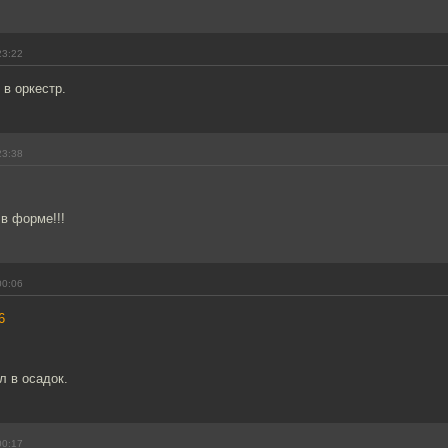
23:22
 в оркестр.
23:38
в форме!!!
00:06
6
л в осадок.
00:17