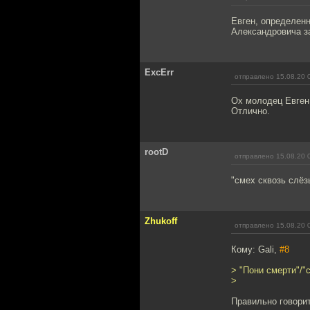
Евген, определен
Александровича з
ExcErr
отправлено 15.08.20 
Ох молодец Евген
Отлично.
rootD
отправлено 15.08.20 
"смех сквозь слёз
Zhukoff
отправлено 15.08.20 
Кому: Gali,
#8
> "Пони смерти"/"
>
Правильно говорит