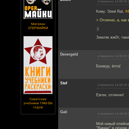
отправлено 14.08.20 
Кому: Steel Rat,
#
> Отлично, а, как 
Магазин
ОПЕРМАЙКИ
:)
Земляк жж0т, таки
Devergeld
отправлено 14.08.20 
Бонжур, ёпта!
Stef
отправлено 14.08.20 
Евген, отлично!
Советские
учебники 1940-50х
годов
Gali
отправлено 14.08.20 
Мой новый плейлис
"Викинг" в обзоре