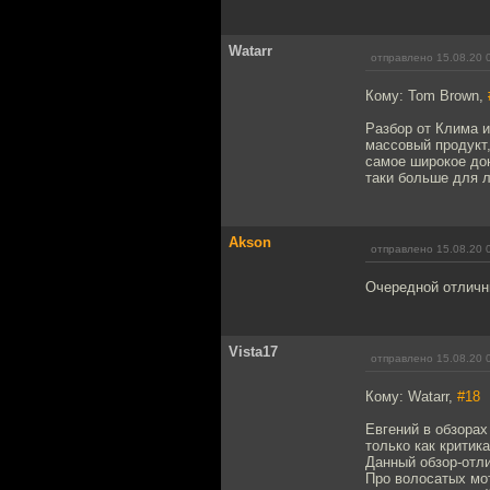
Watarr
отправлено 15.08.20 
Кому: Tom Brown,
Разбор от Клима и
массовый продукт,
самое широкое дон
таки больше для 
Akson
отправлено 15.08.20 
Очередной отличны
Vista17
отправлено 15.08.20 
Кому: Watarr,
#18
Евгений в обзорах
только как критика
Данный обзор-отли
Про волосатых мот