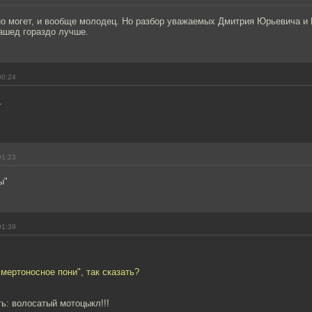
но могет, и вообще молодец. Но разбор уважаемых Дмитрия Юрьевича и
ашед гораздо лучше.
00:24
.
01:23
ы"
01:39
смертоносное пони", так сказать?
ь: волосатый мотоцыкл!!!