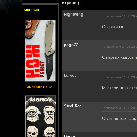
cтраницы: 1
Магазин
Nightwing
отправлено 14.08.20 
Оперативно.
pogo77
отправлено 14.08.20 
С первых кадров п
korvet
отправлено 14.08.20 
Империя ножей
Мастерство растё
Steel Rat
отправлено 14.08.20 
Отлично, как всег
Doom