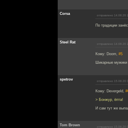
Corsa
отправлено 14.08.20 
По традиции занёс
Steel Rat
отправлено 14.08.20 
Кому: Doom,
#5
Шикарные мужики 
spetrov
отправлено 15.08.20 
Кому: Devergeld,
#
> Бонжур, ёпта!
И сам тут же выпа
Tom Brown
отправлено 15.08.20 