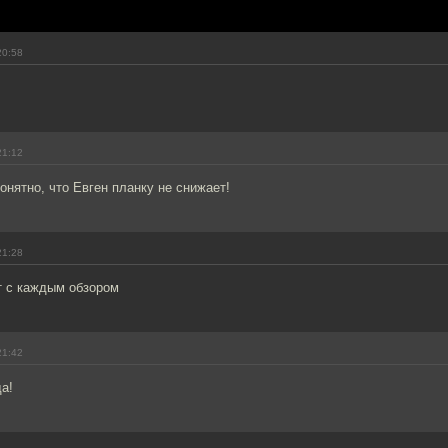
20:58
21:12
онятно, что Евген планку не снижает!
21:28
т с каждым обзором
21:42
да!