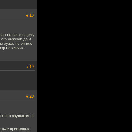
# 18
ыдал по настоящему
 его обзоров да и
е хуже, но он все
ор на кинчик.
# 19
# 20
 я его зауважал не
мельче привычных