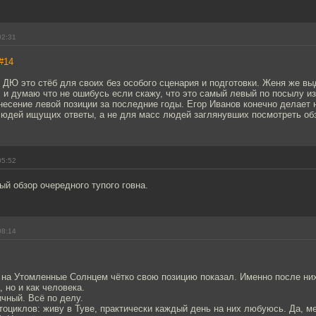
02:31
#14
 ДЮ это стёб для своих без особого сценария и подготовки. Женя же в
 и думаю что не ошибусь если скажу, что это самый левый по посылу из
есение левой позиции за последние годы. Егор Иванов конечно делает н
людей ищущих ответы, а не для масс людей заглянувших посмотреть обз
05:52
й обзор очередного тупого говна.
08:14
 на Утомленные Солнцем чётко свою позицию показал. Именно после них
, но и как человека.
чный. Всё по делу.
оциклов: живу в Туве, практически каждый день на них любуюсь. Да, 