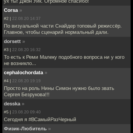
ух ты! Джон Уик. Огромное спасибо!
Corsa
»
#2 |
22.08.20 14:37
По визуальной части Снайдер топовый режиссёр.
Главное, чтобы сценарий нормальный дали.
dorsett
»
#3 |
22.08.20 16:32
То есть к Реми Малеку подобного вопроса ни у кого
не возникло...
cephalochordata
»
#4 |
22.08.20 19:19
Просто на роль Нины Симон нужно было звать
Сергея Безрукова!!!
desska
»
#5 |
23.08.20 09:40
Сегодня я #ВСамыйРазЧерный
Физик-Любитель
»