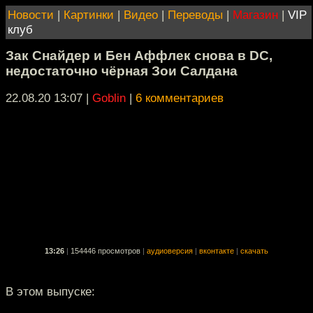
Новости
|
Картинки
|
Видео
|
Переводы
|
Магазин
|
VIP
клуб
Зак Снайдер и Бен Аффлек снова в DC,
недостаточно чёрная Зои Салдана
22.08.20 13:07
|
Goblin
|
6 комментариев
13:26
|
154446 просмотров
|
аудиоверсия
|
вконтакте
|
скачать
В этом выпуске: