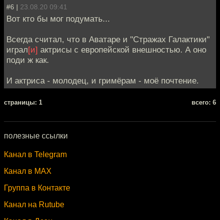
#6 |
23.08.20 09:41
Вот кто бы мог подумать...
Всегда считал, что в Аватаре и "Стражах Галактики"
играл
[и]
актрисы с европейской внешностью. А оно
поди ж как.
И актриса - молодец, и гримёрам - моё почтение.
cтраницы: 1
всего: 6
полезные ссылки
Канал в Telegram
Канал в MAX
Группа в Контакте
Канал на Rutube