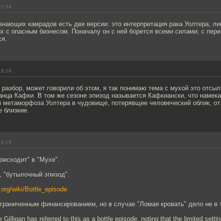
17:33
знающих камрадов есть две версии: это интерпретация рака Уолтера, л
х с опасным бизнесом. Поначалу он с ней борется всеми силами, с пер
ся.
18:14
разбор, может говорили об этом, я так понимаю тема с мухой это отсыл
нца Кафки. В том же сезоне эпизод называется Кафкиански, что намека
 метаморфоза Уолтера в чудовище, потерявщее человеческий облик, от
 близкие.
18:15
роисходит" в "Мухе".
, "бутылочный эпизод".
.org/wiki/Bottle_episode
граниченным финансированием, но в случае "Ломая кровать" дело не в 
 Gilligan has referred to this as a bottle episode, noting that the limited sett