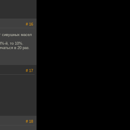
# 16
ог сивушных масел
0%-й, то 10%.
чаться в 20 раз.
# 17
# 18