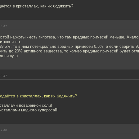
аётся в кристаллах, как их бодяжить?
23:47
стой наркоты - есть гипотеза, что там вредных примесей меньше. Анал
тках и т.п.
 99.5%, то в нём потенциально вредных примесей 0.5%, а если сварить 9
ить до 20% активного вещества, то кол-во вредных примесей будет отли
ец пишу :)
23:47
одаётся в кристаллах, как их бодяжить?
исталлами поваренной соли!
ристаллами медного купороса!!!
07:40