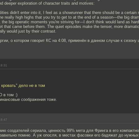
nd deeper exploration of character traits and motives:
alities didn't enter into it, I feel as a showrunner that there should be a certai
e really high highs that you try to get to at the end of a season—the big dr
 the big operatic moments you're striving for—I don't think would land as hard 
et that came before them. The quiet episodes make the tenser, more dramati
ly would just by their contrast.
ргии, о котором говорит КС на 4:08, применён в данном случае к сезону 
18:31
 кровать" дело не в том
 в том :)
финансовые соображения тоже.
18:47
ию создателей сериала, ценность 99% мета для Фринга в его компактно
правильно помню. А уж опосля, в местах фасовки его бадяжат до нужных