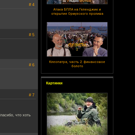
# 4
Атака БПЛА на Геленджик и
открытие Ормузского пролива
# 5
Клеопатра, часть 2: финансовое
# 6
болото
Картинки
# 7
пасибо, что хоть