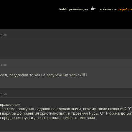
Goblin рекомендует
заказывать
разработ
13:49
13:55
рел, раздобрел то как на зарубежных харчах!!!1
13:56
звращением!
 по теме, прикупил недавно по случаю книги, почему такие названия? "
я варягов до принятия христианства", и "Древняя Русь. От Рюрика до Б
 средневековую и древнюю надо поменять местами.