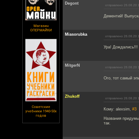
Degont
отправлено 26.08.20 
Дементий! Выпускай
Магазин
ОПЕРМАЙКИ
Miasorubka
отправлено 26.08.20 
Ура! Дождались!!!
MitgerN
отправлено 26.08.20 
Ого, тот самый эп
Zhukoff
отправлено 26.08.20 
Советские
Кому: alexsim,
#3
учебники 1940-50х
годов
Названия придумыв
так.