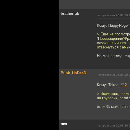
bratherrab
отправлено 26.08.20 
Кому: HappyRoger
> Еще не посмотре
“Превращению”Фра
случае начинается
отвернуться самые
На мой взгляд, е
Punk_UnDeaD
отправлено 26.08.20 
Кому: Takoo,
#12
> Возможно, по мн
на грузовик, если
до 50% можно раз
nex
отправлено 26.08.20 