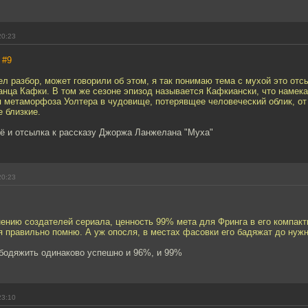
20:23
,
#9
л разбор, может говорили об этом, я так понимаю тема с мухой это отс
нца Кафки. В том же сезоне эпизод называется Кафкиански, что намека
 метаморфоза Уолтера в чудовище, потерявщее человеческий облик, от
 близкие.
щё и отсылка к рассказу Джоржа Ланжелана "Муха"
20:23
ению создателей сериала, ценность 99% мета для Фринга в его компакт
 я правильно помню. А уж опосля, в местах фасовки его бадяжат до нуж
бодяжить одинаково успешно и 96%, и 99%
23:10