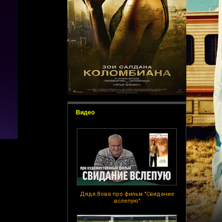
Видео
Дядя Вова про фильм "Свидание
вслепую"