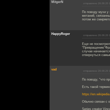
MitgerN
отправлено 26.08.20 
По поводу мухи у 
метаний, связанны
потом же смиряет
HappyRoger
отправлено 26.08.20 
Еще не посмотрел 
“Превращению”Фра
случае начинается
отвернуться самые
vad
отправлено 26.08.20 
По поводу, "что п
Есть такой термин
https://en.wikipedia
Обычно связан с о
Series creator Vince