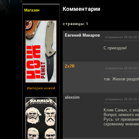
Комментарии
Магазин
cтраницы: 1
Евгений Макаров
отправлено 26.08.20 
С приездом!
Zx7R
отправлено 26.08.20 
тов. Жюков раздоб
Империя ножей
alexsim
отправлено 26.08.20 
Клим Саныч, с во
Вопрос немного не
Русь: от призвани
скромному мнению