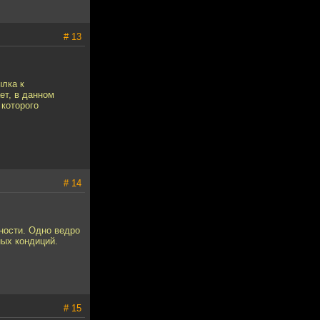
# 13
ылка к
ет, в данном
 которого
# 14
ности. Одно ведро
ных кондиций.
# 15