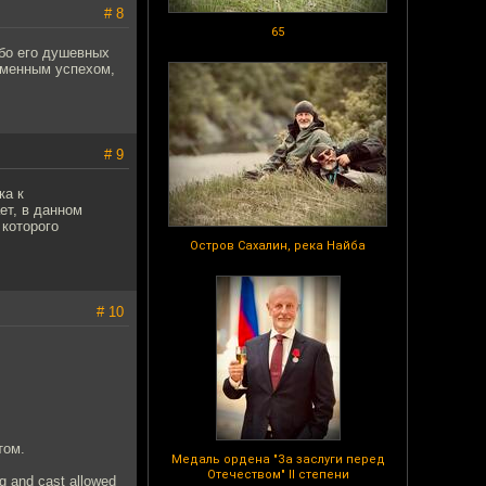
# 8
65
ибо его душевных
еменным успехом,
# 9
ка к
ет, в данном
 которого
Остров Сахалин, река Найба
# 10
том.
Медаль ордена "За заслуги перед
Отечеством" II степени
ing and cast allowed