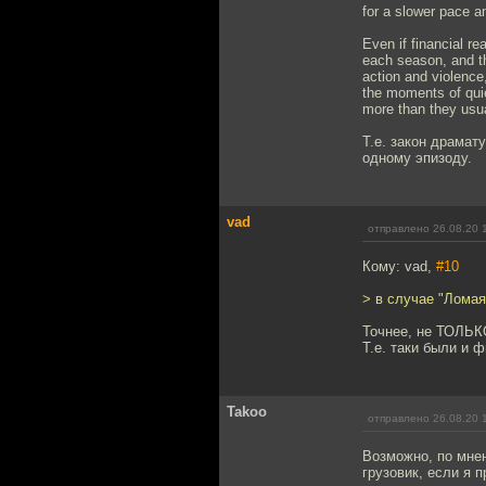
for a slower pace a
Even if financial re
each season, and th
action and violence,
the moments of qui
more than they usual
Т.е. закон драмату
одному эпизоду.
vad
отправлено 26.08.20 
Кому: vad,
#10
> в случае "Ломая
Точнее, не ТОЛЬКО
Т.е. таки были и 
Takoo
отправлено 26.08.20 
Возможно, по мнен
грузовик, если я 