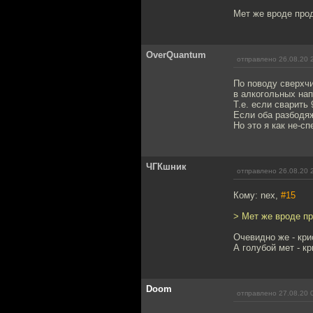
Мет же вроде прод
OverQuantum
отправлено 26.08.20 
По поводу сверхчи
в алкогольных напи
Т.е. если сварить
Если оба разбодяж
Но это я как не-сп
ЧГКшник
отправлено 26.08.20 
Кому: nex,
#15
> Мет же вроде пр
Очевидно же - кр
А голубой мет - к
Doom
отправлено 27.08.20 