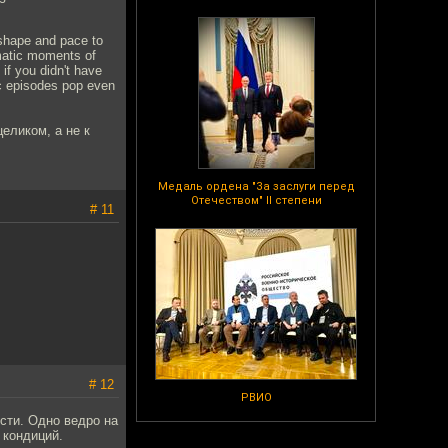
n shape and pace to
amatic moments of
if you didn't have
c episodes pop even
целиком, а не к
Медаль ордена "За заслуги перед
Отечеством" II степени
# 11
# 12
РВИО
сти. Одно ведро на
 кондиций.