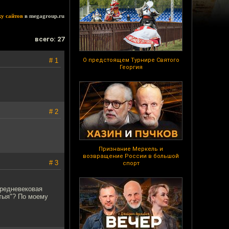
ку сайтов
в megagroup.ru
всего: 27
# 1
О предстоящем Турнире Святого
Георгия
# 2
Признание Меркель и
возвращение России в большой
# 3
спорт
Средневековая
атыя"? По моему