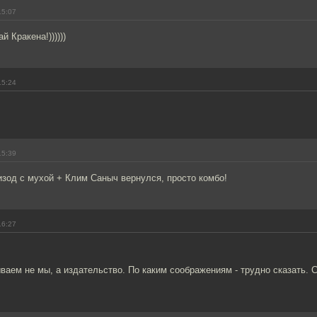
15:07
 Кракена!))))))
15:24
15:39
изод с мухой + Клим Саныч вернулся, просто комбо!
16:27
аем не мы, а издательство. По каким соображениям - трудно сказать. С