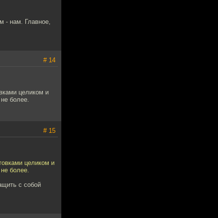
м - нам. Главное,
# 14
вками целиком и
 не более.
# 15
товками целиком и
 не более.
ащить с собой