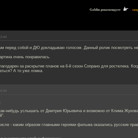
Goblin рекомендует
соз
13:44
ым перед собой и ДЮ докладываю голосом. Данный ролик посмотреть н
артина очень понравилась.
лагодарен за раскрытие планов на 6-й сезон Сопрано для ростелека. Ко
аться? А то уже ломка.
14:34
.
как-нибудь услышать от Дмитрия Юрьевича и возможно от Клима Жуков
й".
числе - каким образом главными героями фильма оказались русские пр