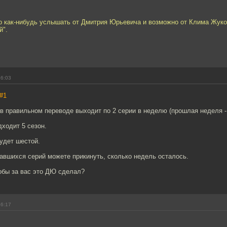
о как-нибудь услышать от Дмитрия Юрьевича и возможно от Клима Жук
й".
16:03
#1
в правильном переводе выходит по 2 серии в неделю (прошлая неделя -
дходит 5 сезон.
будет шестой.
авшихся серий можете прикинуть, сколько недель осталось.
обы за вас это ДЮ сделал?
16:17