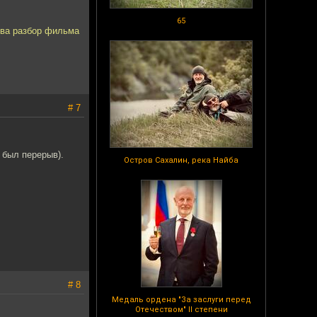
65
ова разбор фильма
# 7
 был перерыв).
Остров Сахалин, река Найба
# 8
Медаль ордена "За заслуги перед
Отечеством" II степени