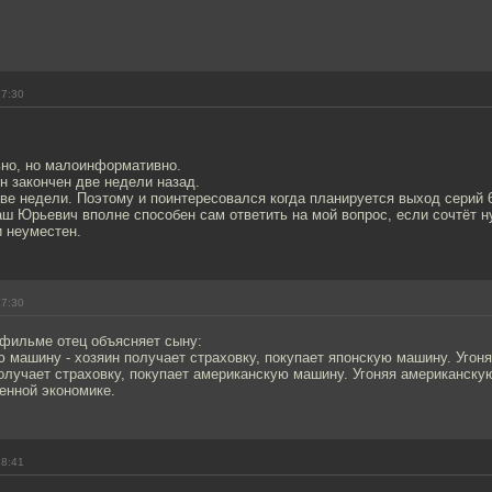
17:30
но, но малоинформативно.
он закончен две недели назад.
ве недели. Поэтому и поинтересовался когда планируется выход серий 6
ш Юрьевич вполне способен сам ответить на мой вопрос, если сочтёт н
и неуместен.
17:30
 фильме отец объясняет сыну:
 машину - хозяин получает страховку, покупает японскую машину. Уго
олучает страховку, покупает американскую машину. Угоняя американску
енной экономике.
18:41