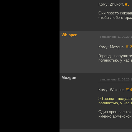
Кому: Zhukoff,
#3
Они просто сокращ
чтобы любого Бра
Whisper
отправлено 11.09.20 
Кому: Mozgun,
#12
Гаранд - полуавт
полностью, у нас 
Mozgun
отправлено 11.09.20 
Кому: Whisper,
#14
> Гаранд - полуа
полностью, у нас 
Один хрен все так
именно армейской 