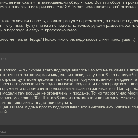
иколепный фильм, и завершающий обзор - тоже. Вот эти сборы в прока
имеют аналоги в истории кино ещё? А "белая ирландская жопа" оказалас
тоже отличная новость, сколько раз уже пересмотрен, а никак не надоес
т - скучный. Ну, тут ничего не поделать, только руками развести. Хотя, 
ки в переводе и озвучке профессионалов.
голос не Павла Перца? Похож, много разведопросов с ним прослушал :)
19:10
и вопрос был - скорее всего подразумевалось что это не та самая винто
сто точно такая-же марка и модель винтовки, как у него была на службе,
 стрелялду в доме держать, там же культ оружия в личном владении, а 
- военного образца и тех годов выпуска продаются на распродажах с во
 оружием и снаряжением целые сети магазинов занимаются. Винтарь д
е модели там вообще не ограничены к продаже. Точно так же у нас Моси
ались массово в 90е. Штык убрали из комплекта и на витрину. Никаких 
кам по лицензии стандартной покупать.
щая азиатов у дома просто подразумевал что винтовка ему близка и по
ией..
19:19