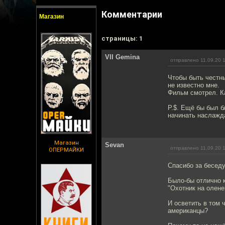
Комментарии
Магазин
cтраницы: 1
VII Gemina
отправлено 11.09.20 
Чтобы быть честн
не известно мне.
Фильм смотрел. К
Р.$. Ещё бы был б
начинать наслажд
Магазин
Sevan
отправлено 11.09.20 
ОПЕРМАЙКИ
Спасибо за беседу
Было-бы отлично 
"Охотник на олене
И осветить в том 
американцы?