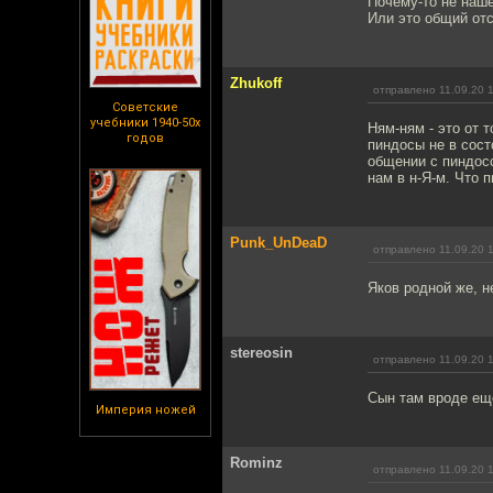
Почему-то не нашё
Или это общий отс
Zhukoff
отправлено 11.09.20 
Советские
учебники 1940-50х
Ням-ням - это от 
годов
пиндосы не в сост
общении с пиндосс
нам в н-Я-м. Что 
Punk_UnDeaD
отправлено 11.09.20 
Яков родной же, н
stereosin
отправлено 11.09.20 
Сын там вроде еще
Империя ножей
Rominz
отправлено 11.09.20 