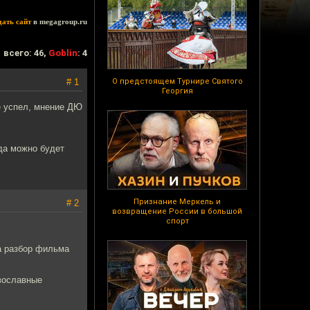
дать сайт
в megagroup.ru
всего: 46,
Goblin
: 4
# 1
О предстоящем Турнире Святого
Георгия
е успел, мнение ДЮ
гда можно будет
Признание Меркель и
# 2
возвращение России в большой
спорт
а разбор фильма
авославные