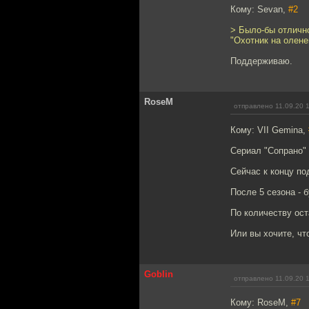
Кому: Sevan,
#2
> Было-бы отличн
"Охотник на олене
Поддерживаю.
RoseM
отправлено 11.09.20 
Кому: VII Gemina,
Сериал "Сопрано" 
Сейчас к концу по
После 5 сезона - 
По количеству ост
Или вы хочите, чт
Goblin
отправлено 11.09.20 
Кому: RoseM,
#7