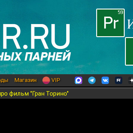
оды
Магазин
VIP
про фильм "Гран Торино"