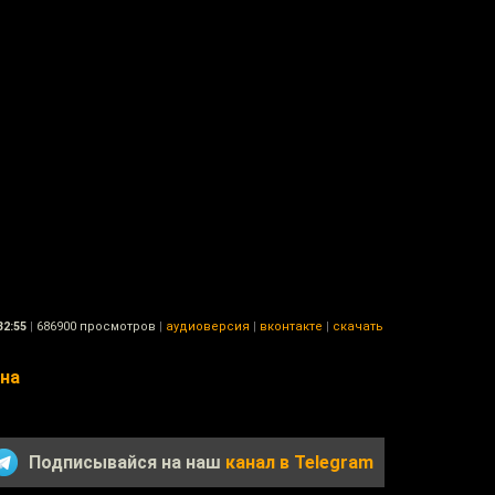
32:55
|
686900 просмотров
|
аудиоверсия
|
вконтакте
|
скачать
ина
Подписывайся на наш
канал в Telegram