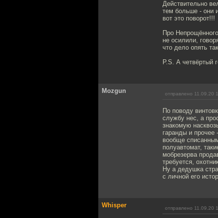
Действительно вел
тем больше - они 
вот это поворот!!!
Про Непрощённого 
не осилили, говоря
что дело опять та
P.S. А четвёртый 
Mozgun
отправлено 11.09.20 
По поводу винтовк
службу нес, а про
знакомую насквозь
гаранды и прочее 
вообще списанным
полуавтомат, таки
мобрезерва продав
требуется, охотни
Ну а дедушка стра
с личной его истор
Whisper
отправлено 11.09.20 