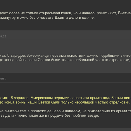
ают слова не только отбрасывая конец, но и начало: робот - бот, Вьетна
хмапутру можно было назвать Джим и дело в шляпе.
19:22
омат, 8 зарядов. Американцы первыми оснастили армию подобными винто
до конца войны наши Светки были только небольшой частью стрелковки,
19:58
втомат, 8 зарядов. Американцы первыми оснастили армию подобными вин
до конца войны наши Светки были только небольшой частью стрелковки,
ие винтари там в продаже дёшево и навалом, не обязательно из армии т
выдачи - точно такие же в продаже без проблем везде.