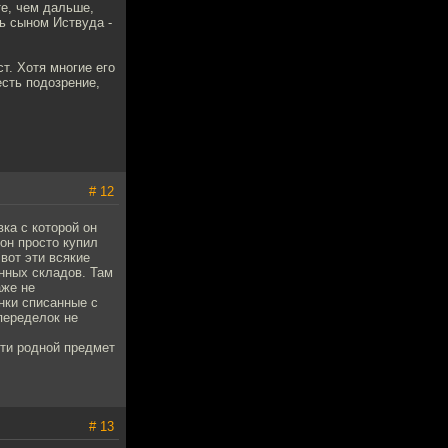
те, чем дальше,
ь сыном Иствуда -
т. Хотя многие его
есть подозрение,
# 12
вка с которой он
 он просто купил
вот эти всякие
енных складов. Там
аже не
нки списанные с
переделок не
чти родной предмет
# 13