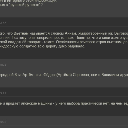
л в интернете этой информации.
ыл к "русской рулетке"?
14:36
того, что Вьетнам называется словом Аннам. Умиротворённый юг. Выгово
оянии. Поэтому, они говорили просто: нам. Понятно, что и свои желтопу
кой солдатнёй говорить также. Особенности речевого строя вьетнамцев
пиндосскую солдатню всю дорогу дико радовало.
15:21
еродной был Артём, сын Фёдора(Артёма) Сергеева, они с Василием друз
15:21
 и продает японские машины - у него выбора практически нет, на чем езд
16:03