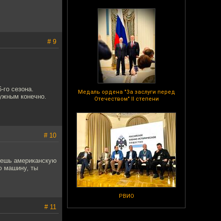
# 9
-го сезона.
Медаль ордена "За заслуги перед
ужным конечно.
Отечеством" II степени
# 10
няешь американскую
ю машину, ты
РВИО
# 11