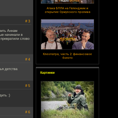
Атака БПЛА на Геленджик и
открытие Ормузского пролива
# 3
рить Аннам
зые начинали в
 превратили слово
Клеопатра, часть 2: финансовое
болото
# 4
ья детства
Картинки
# 5
ить :)
# 6