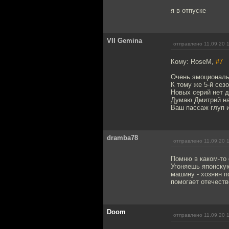
я в отпуске
VII Gemina
отправлено 11.09.20 
Кому: RoseM,
#7
Очень эмоциональ
К тому же 5-й сез
Новых серий нет д
Думаю Дмитрий на
Ваш пассаж глуп 
dramba78
отправлено 11.09.20 
Помню в каком-то
Угоняешь японскую
машину - хозяин п
помогает отечеств
Doom
отправлено 11.09.20 