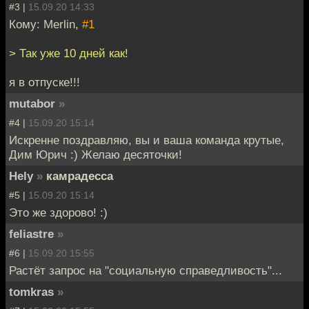
#3 |
15.09.20 14:33
Кому: Merlin,
#1
> Так уже 10 дней как!
я в отпуске!!!
mutabor
»
#4 |
15.09.20 15:14
Искренне поздравляю, вы и ваша команда крутые,
Дим Юрич :) Желаю десяточки!
Hely
»
камрадесса
#5 |
15.09.20 15:14
Это же здорово! :)
feliastre
»
#6 |
15.09.20 15:55
Растёт запрос на "социальную справедливость"...
tomkras
»