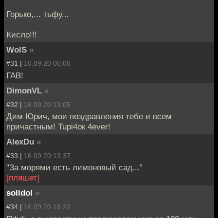
Горько,... тьфу...
Кисло!!!
WolS
»
#31 |
16.09.20 05:06
ГАВ!
DimonVL
»
#32 |
16.09.20 13:05
Дим Юрич, мои поздравления тебе и всем
причастным! Tupi4ок 4ever!
AlexDu
»
#33 |
16.09.20 13:37
"За морями есть лимоновый сад..."
[пляшет]
solidol
»
#34 |
16.09.20 18:22