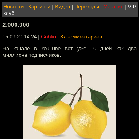
Новости
|
Картинки
|
Видео
|
Переводы
|
Магазин
|
VIP
клуб
2.000.000
15.09.20 14:24
|
Goblin
|
37 комментариев
На канале в YouTube вот уже 10 дней как два
миллиона подписчиков.