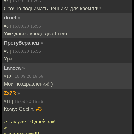
#7 |
15.09.20 15:55
Срочно поднимать ценники для кремля!!!
druel
»
#8 |
15.09.20 15:55
Уже давно вроде два было...
Протуберанец
»
#9 |
15.09.20 15:55
Ура!
Lancea
»
#10 |
15.09.20 15:55
Мои поздравления! )
Zx7R
»
#11 |
15.09.20 15:56
Кому: Goblin,
#3
> Так уже 10 дней как!
>