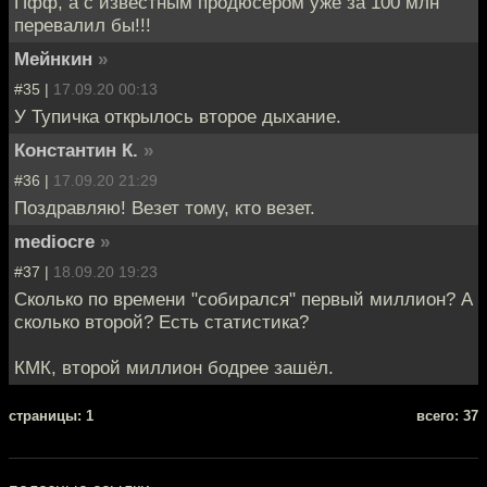
Пфф, а с известным продюсером уже за 100 млн
перевалил бы!!!
Мейнкин
»
#35 |
17.09.20 00:13
У Тупичка открылось второе дыхание.
Константин К.
»
#36 |
17.09.20 21:29
Поздравляю! Везет тому, кто везет.
mediocre
»
#37 |
18.09.20 19:23
Сколько по времени "собирался" первый миллион? А
сколько второй? Есть статистика?
КМК, второй миллион бодрее зашёл.
cтраницы: 1
всего: 37