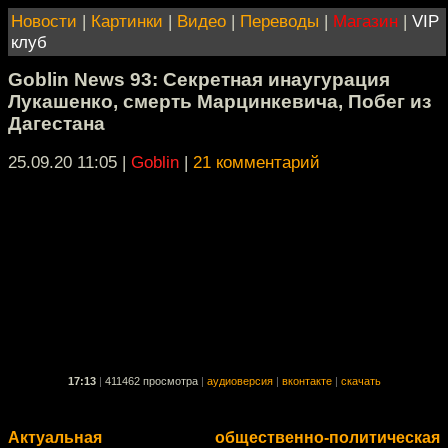
Новости
|
Картинки
|
Видео
|
Переводы
|
Магазин
|
VIP
клуб
Goblin News 93: Секретная инаугурация
Лукашенко, смерть Марцинкевича, Побег из
Дагестана
25.09.20 11:05
|
Goblin
|
21 комментарий
17:13
|
411462 просмотра
|
аудиоверсия
|
вконтакте
|
скачать
Актуальная общественно-политическая