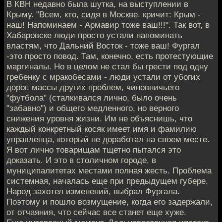
В КВН недавно была шутка, на выступлении в
Крыму. "Всем, кто, сидя в Москве, кричит: Крым -
наш! Напоминаем - Армавир тоже ваш!!!". Так вот, в
Хабаровске люди просто устали напоминать
властям, что Дальний Восток - тоже ваш! Фургал
-это просто повод. Там, конечно, есть протестующие
маргиналы. Но в целом не стал бы грести под одну
гребенку с мракобесами - люди устали от убогих
дорог, массы других проблем, чиновничьего
"футбола" (сталкивался лично, было очень
"забавно") и общего медленного, но верного
снижения уровня жизни. Им не объяснишь, что
каждый конкретный косяк имеет имя и фамилию
управленца, который не доработал на своем месте.
Я вот лично товарищам тщетно пытался это
доказать. И это в столичном городе, в
муниципалитетах местами полная жесть. Проблема
системная, началась еще при предыдущем губере.
Народ захотел изменений, выбрал Фургала.
Поэтому и пошло возмущение, когда его задержали,
от отчаяния, что сейчас все станет еще хуже.