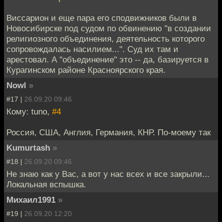
Виссарион и еще пара его сподвижников были в
Новосибирске под судом по обвинению "в создании
религиозного объединения, деятельность которого
сопровождалась насилием...". Суд их там и
арестовал. А "объединение" это -- да, базируется в
Курагинском районе Красноярского края.
Nowl
»
#17 |
26.09.20 09:46
Кому: tuno,
#4
Россия, США, Англия, Германия, КНР. По-моему так
Kumurtash
»
#18 |
26.09.20 09:46
Не знаю как у Вас, а вот у нас всех и все закрыли...
Локальная вспышка.
Михаил1991
»
#19 |
26.09.20 12:20