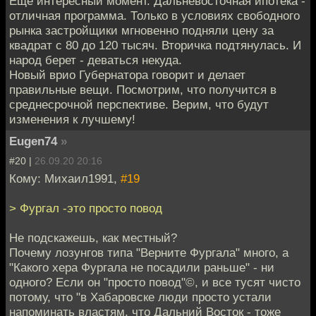
Еще интересный момент. Дальневосточная ипотека -
отличная программа. Только в условиях свободного
рынка застройщики мгновенно подняли цену за
квадрат с 80 до 120 тысяч. Вторичка подтянулась. И
народ берет - деваться некуда.
Новый врио Губернатора говорит и делает
правильные вещи. Посмотрим, что получится в
среднесрочной перспективе. Верим, что будут
изменения к лучшему!
Eugen74
»
#20 |
26.09.20 20:16
Кому: Михаил1991,
#19
> Фургал -это просто повод
Не подскажешь, как местный?
Почему лозунгов типа "Верните Фургала" много, а
"Какого хера Фургала не посадили раньше" - ни
одного? Если он "просто повод"©, и все тусят чисто
потому, что "в Хабаровске люди просто устали
напоминать властям, что Дальний Восток - тоже