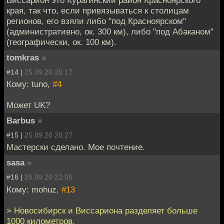
Виссарион это Курагинский район Красноярского
края, так что, если привязываться к столицам
регионов, его взяли либо "под Красноярском"
(административно, ок. 300 км), либо "под Абаканом"
(географически, ок. 100 км).
tomkras
»
#14 |
25.09.20 20:17
Кому: tuno,
#4
Может UK?
Barbus
»
#15 |
25.09.20 20:27
Мастерски сделано. Мое почтение.
sasa
»
#16 |
25.09.20 22:05
Кому: mohuz,
#13
> Новосибирск и Виссариона разделяет больше
1000 километров.