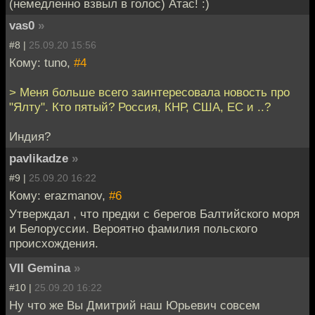
(немедленно взвыл в голос) Атас! :)
vas0
»
#8 |
25.09.20 15:56
Кому: tuno,
#4
> Меня больше всего заинтересовала новость про
"Ялту". Кто пятый? Россия, КНР, США, ЕС и ..?
Индия?
pavlikadze
»
#9 |
25.09.20 16:22
Кому: erazmanov,
#6
Утверждал , что предки с берегов Балтийского моря
и Белоруссии. Вероятно фамилия польского
происхождения.
VII Gemina
»
#10 |
25.09.20 16:22
Ну что же Вы Дмитрий наш Юрьевич совсем