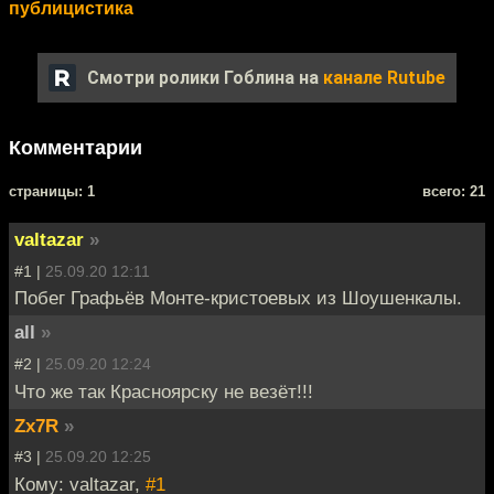
публицистика
Смотри ролики Гоблина на
канале Rutube
Комментарии
cтраницы: 1
всего: 21
valtazar
»
#1 |
25.09.20 12:11
Побег Графьёв Монте-кристоевых из Шоушенкалы.
all
»
#2 |
25.09.20 12:24
Что же так Красноярску не везёт!!!
Zx7R
»
#3 |
25.09.20 12:25
Кому: valtazar,
#1