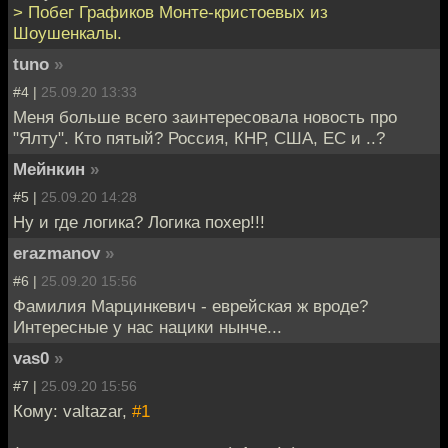
> Побег Графиков Монте-кристоевых из
Шоушенкалы.
tuno
»
#4 |
25.09.20 13:33
Меня больше всего заинтересовала новость про
"Ялту". Кто пятый? Россия, КНР, США, ЕС и ..?
Мейнкин
»
#5 |
25.09.20 14:28
Ну и где логика? Логика похер!!!
erazmanov
»
#6 |
25.09.20 15:56
Фамилия Марцинкевич - еврейская ж вроде?
Интересные у нас нацики нынче...
vas0
»
#7 |
25.09.20 15:56
Кому: valtazar,
#1