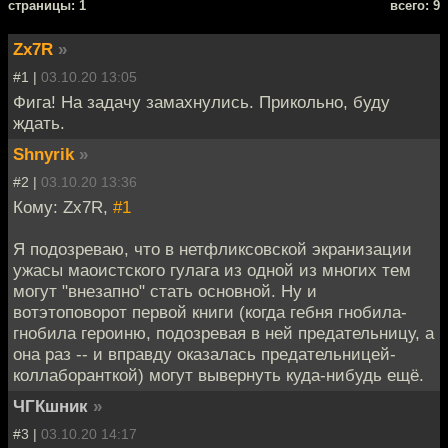
cтраницы: 1
всего: 9
Zx7R
»
#1 |
03.10.20 13:05
Фига! На задачу замахнулись. Прикольно, буду
ждать.
Shnyrik
»
#2 |
03.10.20 13:36
Кому: Zx7R,
#1
Я подозреваю, что в нетфликсовской экранизации
ужасы маоистского гулага из одной из многих тем
могут "внезапно" стать основной. Ну и
вотэтоповорот первой книги (когда гебня гнобила-
гнобила героиню, подозревая в ней предательницу, а
она раз -- и вправду оказалась предательницей-
коллаборанткой) могут вывернуть куда-нибудь ещё.
ЧГКшник
»
#3 |
03.10.20 14:17