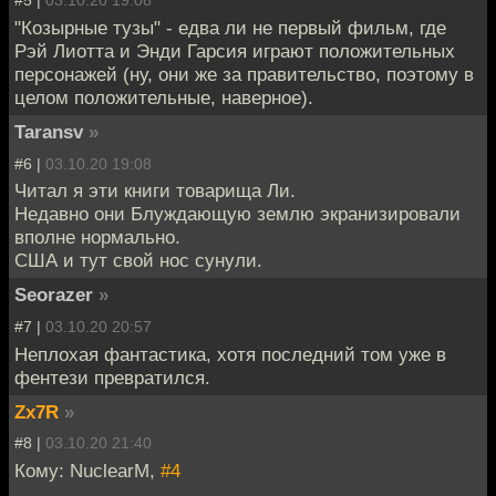
#5 |
03.10.20 19:08
"Козырные тузы" - едва ли не первый фильм, где
Рэй Лиотта и Энди Гарсия играют положительных
персонажей (ну, они же за правительство, поэтому в
целом положительные, наверное).
Taransv
»
#6 |
03.10.20 19:08
Читал я эти книги товарища Ли.
Недавно они Блуждающую землю экранизировали
вполне нормально.
США и тут свой нос сунули.
Seorazer
»
#7 |
03.10.20 20:57
Неплохая фантастика, хотя последний том уже в
фентези превратился.
Zx7R
»
#8 |
03.10.20 21:40
Кому: NuclearM,
#4