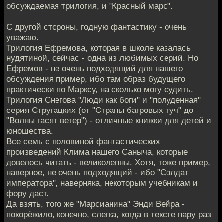
обсуждаемая трилогия, и "Красный марс".
С другой стороны, годную фантастику - очень
уважаю.
Трилогия Ефремова, которая в школе казалась
нудятиной, сейчас - одна из любимых серий. Но
Ефремов - не очень подходящий для нашего
обсуждения пример, ибо там образ будущего
практически по Марксу, на сколько могу судить.
Трилогия Снегова "Люди как боги" и "полуденная"
серия Стругацких (от "Страны багровых туч" до
"Волны гасят ветер") - отличные книжки для детей и
юношества.
Все семь с половиной фантастических
произведений Клима нашего Саныча, которые
довелось читать - великолепны. Хотя, тоже пример,
наверное, не очень подходящий - ибо "Солдат
императора", наверняка, некоторым учебникам и
фору даст.
Да взять, того же "Марсианина" Энди Вейра -
покорёжило, конечно, слегка, когда в тексте пару раз