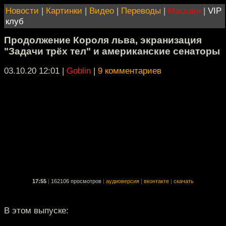
Новости
|
Картинки
|
Видео
|
Переводы
|
Магазин
|
VIP
клуб
Продолжение Короля льва, экранизация
"Задачи трёх тел" и американские сенаторы
03.10.20 12:01
|
Goblin
|
9 комментариев
17:55
|
162106 просмотров
|
аудиоверсия
|
вконтакте
|
скачать
В этом выпуске: