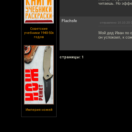
читаешь. Но эффек
Flachsfe
отправлено 10.10.20 
Советские
Мой дед Иван по о
учебники 1940-50х
годов
он успокоил, к со
cтраницы: 1
Империя ножей