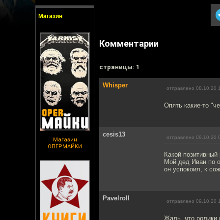
Магазин
Комментарии
cтраницы: 1
Whisper
отправлено 08.10.20 
Опять какие-то "че
cesis13
отправлено 09.10.20 
Магазин
ОПЕРМАЙКИ
Какой позитивный 
Мой дед Иван по о
он успокоил, к со
Pavelroll
отправлено 09.10.20 
Жаль, что ролики 