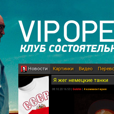
Картинки
Видео
Перев
Новости
Я жег немецкие танки
08.10.20 16:53 |
Goblin
|
4 комментария