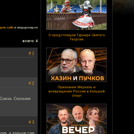
дать сайт
в megagroup.ru
О предстоящем Турнире Святого
Георгия
всего: 4
# 1
# 2
Признание Меркель и
возвращение России в большой
спорт
 Союза. Скольких
# 3
олик, а дальше сам