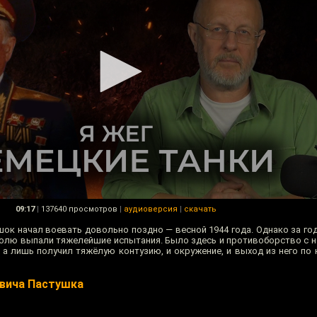
09:17
|
137640 просмотров
|
аудиоверсия
|
скачать
к начал воевать довольно поздно — весной 1944 года. Однако за год
о долю выпали тяжелейшие испытания. Было здесь и противоборство с 
, а лишь получил тяжёлую контузию, и окружение, и выход из него по
вича Пастушка