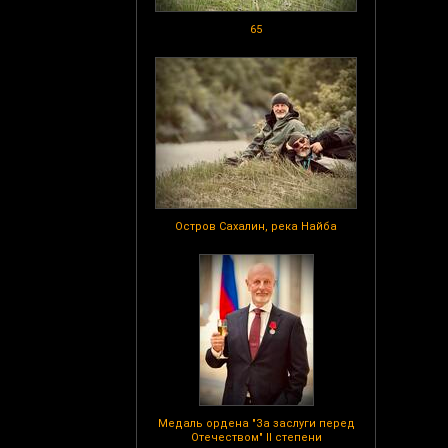
65
Остров Сахалин, река Найба
Медаль ордена "За заслуги перед
Отечеством" II степени