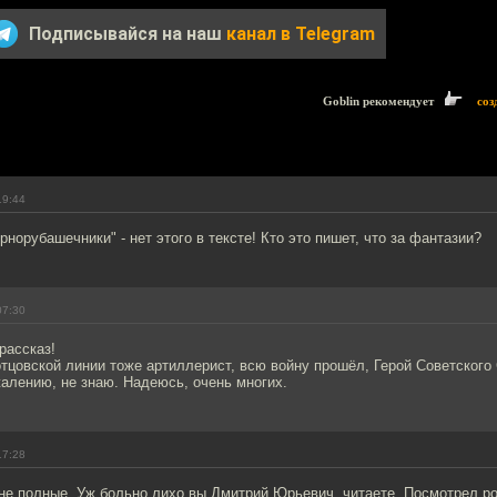
Подписывайся на наш
канал в Telegram
Goblin рекомендует
соз
19:44
рнорубашечники" - нет этого в тексте! Кто это пишет, что за фантазии?
07:30
рассказ!
тцовской линии тоже артиллерист, всю войну прошёл, Герой Советского
жалению, не знаю. Надеюсь, очень многих.
17:28
не полные. Уж больно лихо,вы Дмитрий Юрьевич, читаете. Посмотрел р