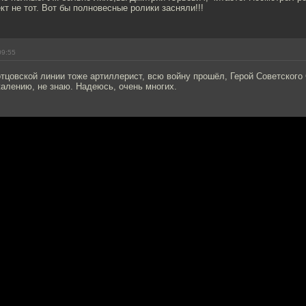
т не тот. Вот бы полновесные ролики засняли!!!
09:55
тцовской линии тоже артиллерист, всю войну прошёл, Герой Советского
жалению, не знаю. Надеюсь, очень многих.