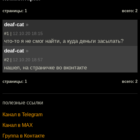
cтраницы: 1
всего: 2
deaf-cat
»
#1 |
12.10.20 18:15
что-то я не смог найти, а куда деньги засылать?
deaf-cat
»
#2 |
12.10.20 18:57
нашел, на страничке во вконтакте
cтраницы: 1
всего: 2
полезные ссылки
Канал в Telegram
Канал в MAX
Группа в Контакте