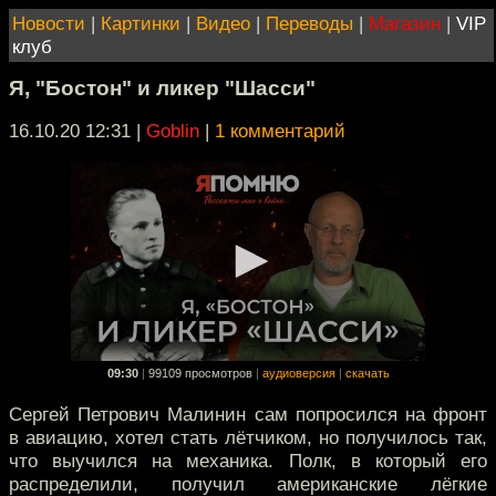
Новости
|
Картинки
|
Видео
|
Переводы
|
Магазин
|
VIP
клуб
Я, "Бостон" и ликер "Шасси"
16.10.20 12:31
|
Goblin
|
1 комментарий
09:30
|
99109 просмотров
|
аудиоверсия
|
скачать
Сергей Петрович Малинин сам попросился на фронт
в авиацию, хотел стать лётчиком, но получилось так,
что выучился на механика. Полк, в который его
распределили, получил американские лёгкие