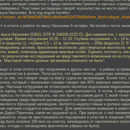
дника, которые совместно с представителями Гринпис и научных учреж
побережья. Участники экспедиции говорят журналистам на месте работ 
мыса Налычева. Всё под водой погибло:
efir?stream_id=46394d2d878941c8b48ee6f11f070b64&from_block=player_share
ут в отчете о работе по мысу Налычева 9 октября. Не погибло почти ниче
 мыса Налычево (53011,1579' N 156026,0233' Е). Дно каменистое, с валу
нулевая. Время погружения 10:35 – 12:10. Глубина погружения – 6 – 10 м
 м (водолаз 1), глубина 6,5 – 12 м, протяженность – 150м (водолаз 2). В
обнаружены актинии, брюхоногие моллюски, двустворчатые моллюски, ме
нтос живой, отмечены единичные мертвые особи. Оценить плотность пос
и по результатам исследований не представляется возможным из-за отс
. Массовой гибели донных организмов отмечено не было".
ишут в этом отчете и про погружения в других местах - в районе остров
 журналистка в ролике. Получается, что заместитель директора заповед
т за тем, что говорят люди на борту судна ее организации. Более того, 
олаза, который с бешеными глазами говорит про 90% мертвых животных
ды. Научные сотрудники не отсмотрели заснятые водолазами видеозапи
 оценку. Но картинка уже создана, хайп разгоняется. А потом, в офици
прессы, по-тихому написать, как оно было на самом деле. С моей точки 
 поведение представителя руководящего состава государственного бюдж
является Кроноцкий заповедник, является недопустимым и должно кара
ная картинка создается умышленно. Для привлечения внимания и инвест
кая Дарья Паничева, каков ее трудовой путь. При запросах о ней неизме
давности, когда ее арестовывали по подозрению в участии в хищении 20
зад было освоено 200 млн на очистку заповедника от накопленного экол
ны, отходы с заповедника фактически убраны не были).