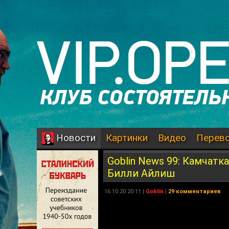
Картинки
Видео
Перев
Новости
Goblin News 99: Камчатк
Билли Айлиш
16.10.20 20:11 |
Goblin
|
29 комментариев