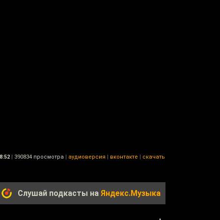
8:52
|
390834 просмотра
|
аудиоверсия
|
вконтакте
|
скачать
Слушай подкасты на
Яндекс.Музыка