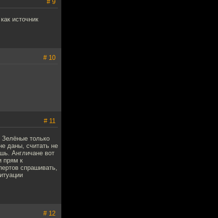
# 9
 как источник
# 10
# 11
. Зелёные только
не даны, считать не
ешь. Англичане вот
и прям к
пертов спрашивать,
ситуации
# 12