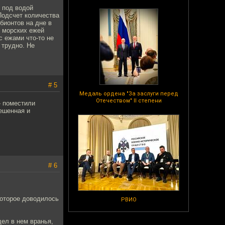
 под водой
Подсчет количества
бионтов на дне в
я морских ежей
с ежами что-то не
 трудно. Не
# 5
Медаль ордена "За заслуги перед
Отечеством" II степени
- поместили
вешенная и
# 6
 которое доводилось
РВИО
ел в нем вранья,