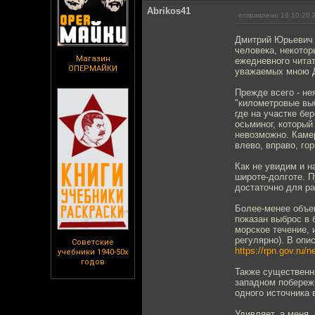
Abrikos41
отправлено 16.10.20 
Дмитрий Юрьевич в
человека, некотор
Магазин
ежедневного читат
ОПЕРМАЙКИ
уважаемых мною Д
Прежде всего - не
"километровые выб
где на участке бе
осьминог, который 
невозможно. Камер
влево, вправо, го
Как не увидим и н
широте-долготе. П
достаточно для ра
Более-менее объе
показан выброс в 
морское течение,
регулярно). В опи
Советские
https://rpn.gov.ru
учебники 1940-50х
годов
Также существенны
западном побережь
одного источника 
Удивляет, а меня,