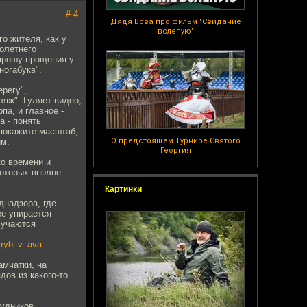
# 4
Дядя Вова про фильм "Свидание
вслепую"
о жителя, как у
голетнего
 прошу прощения у
ногабукв".
ерегу",
яж". Гуляет видео,
па, и главное -
а - понять
 покажите масштаб,
им.
О предстоящем Турнире Святого
Георгия
ко времени и
которых вполне
Картинки
днадзора, где
ее упирается
лучаются
ryb_v_ava...
амчатки, на
дов из какого-то
рудников