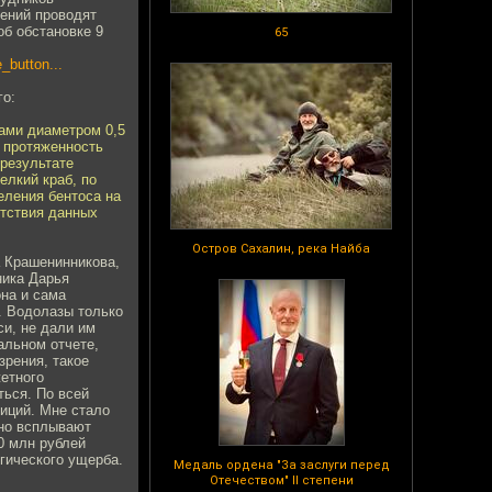
дений проводят
об обстановке 9
65
_button...
го:
нами диаметром 0,5
, протяженность
 результате
лкий краб, по
еления бентоса на
утствия данных
Остров Сахалин, река Найба
а Крашенинникова,
ника Дарья
она и сама
. Водолазы только
си, не дали им
альном отчете,
зрения, такое
етного
ться. По всей
иций. Мне стало
нно всплывают
0 млн рублей
огического ущерба.
Медаль ордена "За заслуги перед
Отечеством" II степени