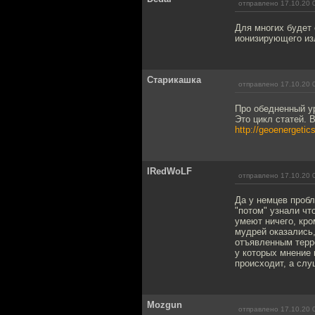
отправлено 17.10.20 
Для многих будет 
ионизирующего из
Старикашка
отправлено 17.10.20 
Про обедненный ур
Это цикл статей.
http://geoenergetic
IRedWoLF
отправлено 17.10.20 
Да у немцев проб
"потом" узнали чт
умеют ничего, кро
мудрей оказались,
отъявленным терро
у которых мнение 
происходит, а слу
Mozgun
отправлено 17.10.20 