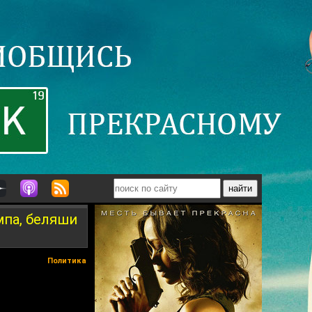
мпа, беляши
Политика