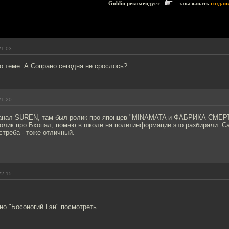
Goblin рекомендует
заказывать
создан
21:03
по теме. А Сопрано сегодня не срослось?
21:20
канал SUREN, там был ролик про японцев "MINAMATA и ФАБРИКА СМЕРТИ
ролик про Бхопал, помню в школе на политинформации это разбирали. С
стреба - тоже отличный.
!
22:15
о "Босоногий Гэн" посмотреть.