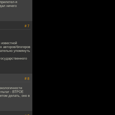
 прилетел-я
дал ничего
# 7
й известной
ых авторов/блогеров
зательно упомянуть
государственного
# 8
экологичности
ультат - ВТРОЕ
етом делать, оно в