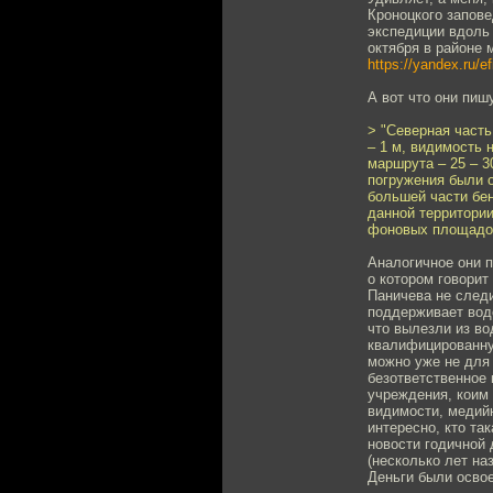
Кроноцкого запове
экспедиции вдоль 
октября в районе 
https://yandex.ru/
А вот что они пиш
> "Северная часть
– 1 м, видимость 
маршрута – 25 – 30
погружения были 
большей части бе
данной территори
фоновых площадок
Аналогичное они п
о котором говорит
Паничева не следи
поддерживает вод
что вылезли из во
квалифицированную
можно уже не для 
безответственное
учреждения, коим 
видимости, медий
интересно, кто та
новости годичной 
(несколько лет на
Деньги были освое