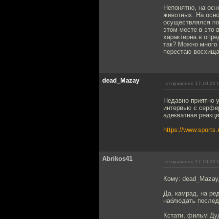
Непонятно, на осн
животных. На осн
осуществлялся по
этом месте в это 
характерна в опре
так? Можно много 
перестаю восхищат
dead_Mazay
отправлено 17.10.20 
Недавно приятно у
интервью с серфер
адекватная реакци
https://www.sports.
Abrikos41
отправлено 17.10.20 
Кому: dead_Mazay
Да, камрад, на ре
наблюдать послед
Кстати, фильм Дуд