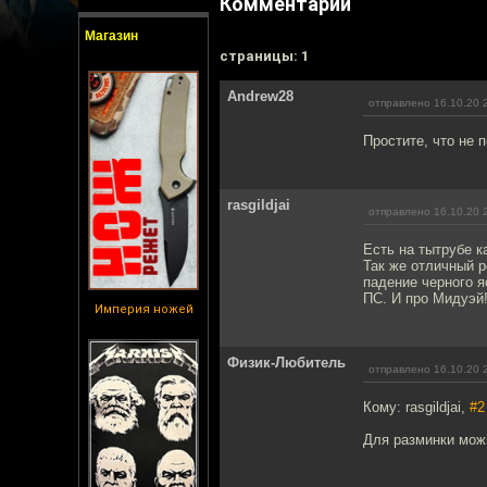
Комментарии
Магазин
cтраницы: 1
Andrew28
отправлено 16.10.20 
Простите, что не 
rasgildjai
отправлено 16.10.20 
Есть на тытрубе 
Так же отличный 
падение черного я
ПС. И про Мидуэй
Империя ножей
Физик-Любитель
отправлено 16.10.20 
Кому: rasgildjai,
#2
Для разминки можн