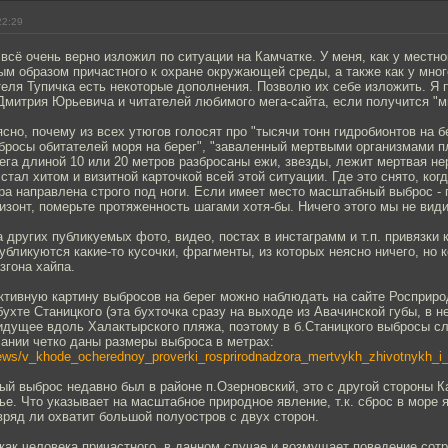
22:29
сё очень верно изложил по ситуации на Камчатке. У меня, как у местног
ым образом причастного к охране окружающей среды, а также как у мно
еля Тупичка есть некоторые дополнения. Позволю их себе изложить. Я
митрия Юрьевича и читателей любимого мега-сайта, если получится "м
ясно, почему из всех утюгов голосят про "тысячи тонн гидробионтов на б
росы обитателей моря на берег", "заваленный мертвыми организмами пл
рега длиной 10 или 20 метров разбросаны ежи, звезды, лежит мертвая нер
стал хитом и визитной карточкой всей этой ситуации. Где это снято, когд
а направлена строго под ноги. Если имеет место масштабный выброс -
ризонт, померьте протяженность шагами хотя-бы. Ничего этого мы не вид
а других публикуемых фото, видео, постах в инстаграмм и т.п. привязки 
убликуются какие-то кусочки, фрагменты, из которых неясно ничего, но 
згона хайпа.
ктивную картину выбросов на берег можно наблюдать на сайте Росприро
бухте Станицкого (эта бухточка сразу на выходе из Авачинской губы, в н
 идущее вдоль Халактырского пляжа, поэтому в б.Станицкого выбросы с
сании четко даны размеры выброса в метрах:
/news/v_khode_ocherednoy_proverki_rosprirodnadzora_mertvykh_zhivotnykh_i_
й выброс недавно был в районе п.Озерновский, это с другой стороны К
е. Что указывает на масштабное природное явление, т.к. сброс в море я
вряд ли охватит большой полуостров с двух сторон.
 как человека причастного, в данном случае и возмущает поведение сот