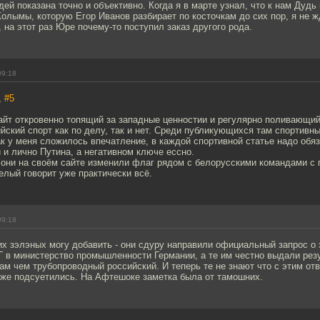
ей показана точно и объективно. Когда я в марте узнал, что к нам Дудь
олымы, которую Егор Иванов разбирает по косточкам до сих пор, я не ж
 на этот раз Юре почему-то поступил заказ другого рода.
09:18
,
#5
 сайт откровенно топящий за западные ценностии и регулярно поливающи
йский спорт как по делу, так и нет. Среди публикующихся там спортивн
к у меня сложилось впечатление, в каждой спортивной статье надо обя
 и лично Путина, а негативном ключе ессно.
о они на своём сайте изменили флаг рядом с белорусскими командами с 
елый говорит уже практически всё.
09:18
х зэлэных могу добавить - они сдуру направили официальный запрос о 
Г в министерство промышленности Германии, а те им честно выдали рез
ам чем трубопроводный российский. И теперь те не знают что с этим отв
 же подсуетились. На Афтешоке заметка была от тамошних.