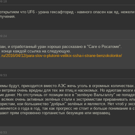
09:18
открытием что UF6 - урана гексафторид - намного опасен как яд, нежели
лучения.
09:24
ан, и отработанный уран хорошо рассказано в "Саге о Росатоме".
 В конце каждой ссылка на следующую.
s.ru/2016/04/12/para-slov-o-plutonii-velikix-ssha-i-strane-benzokolonke/
09:53
лемы будут, приходится вместо АЭС жечь уголь в огромных количествах
о ветряки очень вредны для тех же птиц и насекомых. Но идиотам мозги 
ме денег. Но отступишь от позиции все в "зелёную Вальгаллу" не попад
 всяких очень активных зелёных стали к экстремистам приравнивать ил
ристам, кои большинство "добрых" зелёных и являются. Нет чтоб у экс
меняется о года в год, так как прогресс не стоит и больше понимание в 
шают прям откровенно горланистых безумцев или мерзавец.
09:53