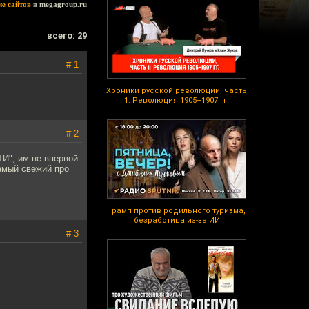
ие сайтов
в megagroup.ru
всего: 29
# 1
Хроники русской революции, часть
1: Революция 1905–1907 гг.
# 2
", им не впервой.
амый свежий про
Трамп против родильного туризма,
безработица из-за ИИ
# 3