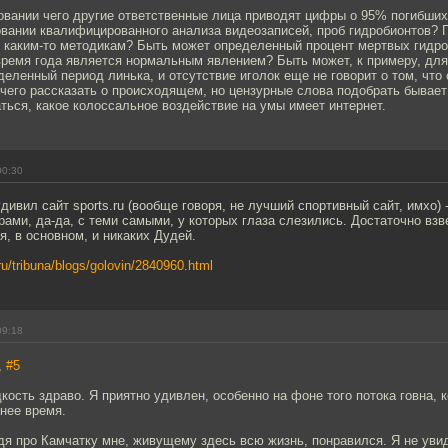
овании чего другие ответственные лица приводят цифры о 95% погибших
овании квалифицированного анализа видеозаписей, проб гидробионтов? 
 каким-то методикам? Быть может определенный процент мертвых гидро
время года является нормальным явлением? Быть может, к примеру, дл
деленный период линька, и отсутствие иголок еще не говорит о том, что 
чего рассказать о происходящем, но цензурные слова подобрать бывает
ься, какое колоссальное воздействие на умы имеет интернет.
00:30
дивил сайт sports.ru (вообще говоря, не лучший спортивный сайт, имхо) 
ами, да-да, с теми самыми, у которых глаза слезились. Достаточно вз
я, в основном, и никаких Дудей.
ru/tribuna/blogs/golovin/2840960.html
09:18
,
#5
дкость здраво. Я приятно удивлен, особенно на фоне того потока говна,
нее время.
я про Камчатку мне, живущему здесь всю жизнь, понравился. Я не увид