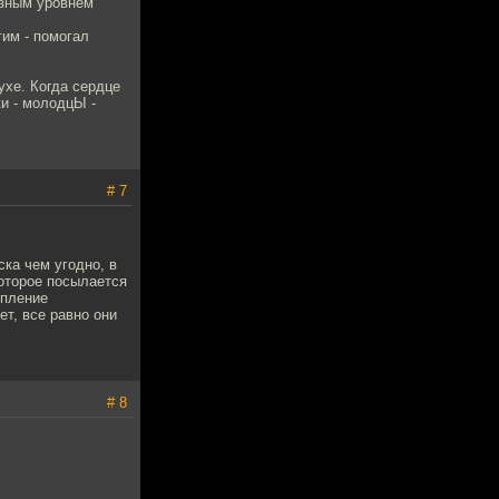
азным уровнем
им - помогал
хе. Когда сердце
ки - молодцЫ -
# 7
ка чем угодно, в
которое посылается
упление
ет, все равно они
# 8