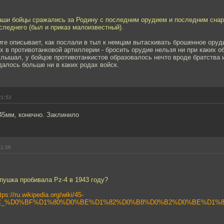
наши бойцы сражались за Родину с последним орудием и последним снар
следнего (был и приказ малоизвестный).
иге описывает, как послали в тыл к немцам вытаскивать брошенное оруд
х в противотанковой артиллерии - бросить орудие нельзя ни при каких о
 слышал, у бойцов противотанкистов образовалось нечто вроде братства 
алось больше ни в каких родах войск.
21:52
5мм, конечно. Заклинило
11:38
 пушка пробивала Pz-4 в 1943 году?
tps://ru.wikipedia.org/wiki/45-
_%D0%BF%D1%80%D0%BE%D1%82%D0%B8%D0%B2%D0%BE%D1%82