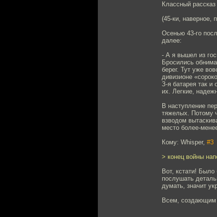
Классный рассказ 
(45-ки, наверное, 
Осенью 43-го пос
далее:
- А я вышел из го
Бросились обнимат
берег. Тут уже во
дивизионе «сороко
З-я батарея так и
их. Легкие, надеж
В наступление пер
тяжелых. Потому 
взводом вытаскив
место более-менее
Кому: Whisper,
#3
> конец войны на
Вот, кстати! Был
послушать детальн
думать, значит ук
Всем, создающим "