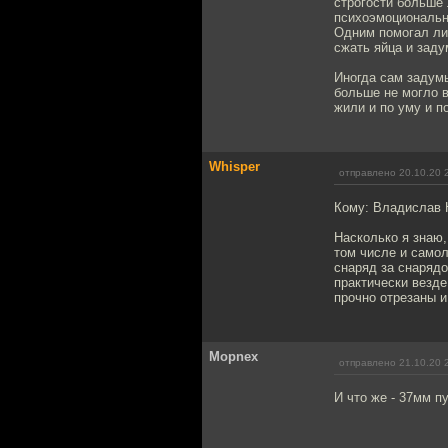
строгости больше 
психоэмоциональн
Одним помогал лиш
сжать яйца и заду
Иногда сам задум
больше не могло в
жили и по уму и п
Whisper
отправлено 20.10.20 
Кому: Владислав
Насколько я знаю,
том числе и самол
снаряд за снарядо
практически везде
прочно отрезаны и
Mоpnex
отправлено 21.10.20 
И что же - 37мм п