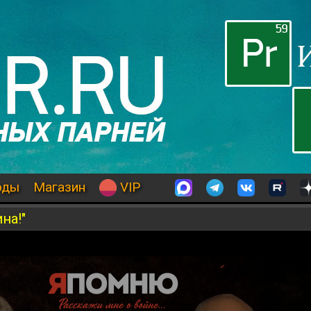
оды
Магазин
VIP
на!"