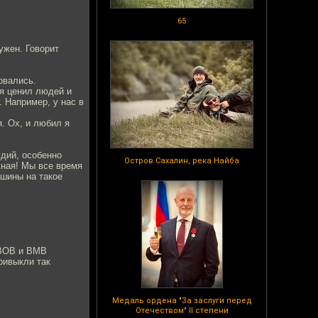
65
ужен. Говорит
овались.
 я ценил людей и
. Например, у нас в
. Ох, и любил я
удий, особенно
Остров Сахалин, река Найба
жная! Мы все время
шины на такое
 ВОВ и ВМВ
ривыкли так
Медаль ордена "За заслуги перед
Отечеством" II степени