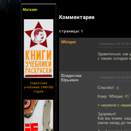
Магазин
Комментарии
cтраницы: 1
Whisper
отправлено 20.10.20 
Удивительно, как
с наших складов м
Владислав
отправлено 20.10.20 
Юрьевич
Советские
учебники 1940-50х
Спасибо! :-)
годов
Кому: Whisper,
#1
> неужели с наших
Здоровья!
Как мы знаем, на
шагов назад до по