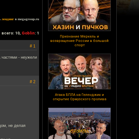
ь
лендинг
в megagroup.ru
всего: 10,
Goblin
: 1
Признание Меркель и
возвращение России в большой
спорт
# 1
.частями - неужели
# 2
Атака БПЛА на Геленджик и
открытие Ормузского пролива
дом, не делая