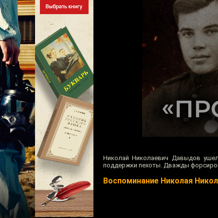
Николай Николаевич Давыдов ушел 
поддержки пехоты. Дважды форсирова
Воспоминание Николая Нико