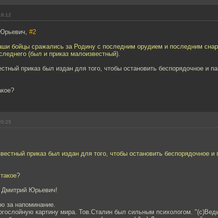
18:12
 Юрьевич,
#2
наши бойцы сражались за Родину с последним орудием и последним снар
следнего (был и приказ малоизвестный).
естный приказ был издан для того, чтобы остановить беспорядочное и п
акое?
20:25
звестный приказ был издан для того, чтобы остановить беспорядочное и
 такое?
, Дмитрий Юрьевич!
ю за напоминание.
гослойную картину мира. Тов.Сталин был сильным психологом. "(с)Веды