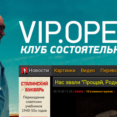
Картинки
Видео
Перев
Новости
Нас звали "Прощай, Роди
20.10.20 11:25 |
Goblin
|
10 комментариев
»