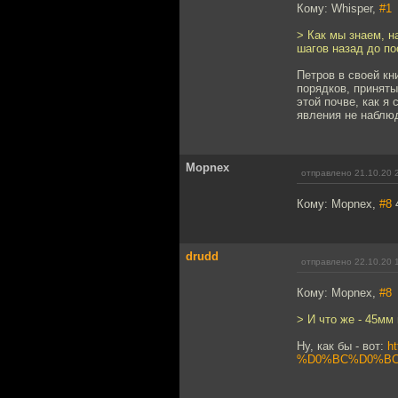
Кому: Whisper,
#1
> Как мы знаем, 
шагов назад до по
Петров в своей кн
порядков, приняты
этой почве, как я
явления не наблюд
Mоpnex
отправлено 21.10.20 
Кому: Mоpnex,
#8
4
drudd
отправлено 22.10.20 
Кому: Mоpnex,
#8
> И что же - 45мм
Ну, как бы - вот:
ht
%D0%BC%D0%BC