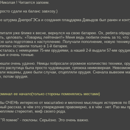
Николая ! Читается запоем.
просто сдали на баланс завхозу.)
ле штурма ДнепроГЭСа и создания плацдарма Давыдов был ранен и конт
спиталя уже ближе к весне, вернулся на свою батарею. Ох, ребята обрад
ь, целовать: «Товарищ лейтенант!» Меня ведь любили очень за то, что
всю шла подготовка к наступлению. Получали пополнение, новую технику
пятки» оставили только в 1-й батарее.
 осталась с немецкими 75-мм орудиями, а нашей 2-й выдали 57-мм орудия
ные и очень точные.
ешли очень удачно. Немцы побросали огромное количество техники, ор
что распутица была просто чудовищная, грязюка неимоверная. Невозмо
али машины, даже были случаи, отцепляли орудия. Сначала вывезем ма
, потом орудия.
поминал ее начало(только стороны поменялись местами)
о бы ОЧЕНЬ интересно от масштабно и мелочно мыслящих историков по
ый рассказ, в чём это утверждение правомерно, а в чём - нет. Раз мы п
репляем стереотип, миф своего рода.
Я помню" - поклоны. Серьёзно. Это очень важно.