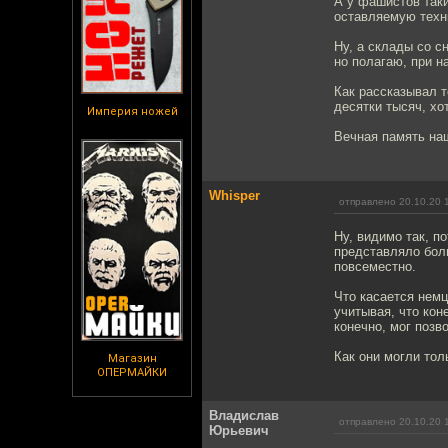
А у фашистов таки
оставляемую техн
Ну, а склады со с
но полагаю, при н
Как рассказывал т
десятки тысяч, хот
Империя ножей
Вечная память на
Whisper
отправлено 20.10.20 
Ну, видимо так, п
представляло боль
повсеместно.
Что касается немц
учитывая, что кон
конечно, мог позв
Как они могли тол
Магазин
ОПЕРМАЙКИ
Владислав
отправлено 20.10.20 
Юрьевич