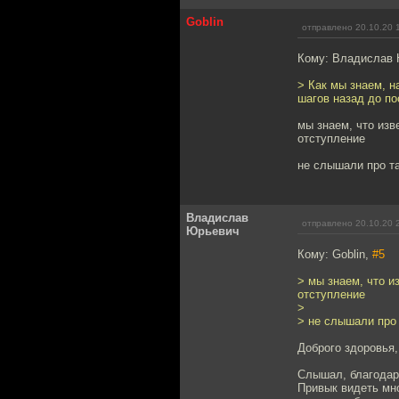
Goblin
отправлено 20.10.20 
Кому: Владислав
> Как мы знаем, 
шагов назад до по
мы знаем, что изв
отступление
не слышали про т
Владислав
отправлено 20.10.20 
Юрьевич
Кому: Goblin,
#5
> мы знаем, что и
отступление
>
> не слышали про
Доброго здоровья
Слышал, благодар
Привык видеть мно