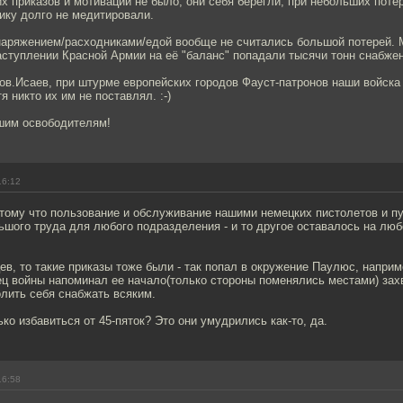
х приказов и мотивации не было, они себя берегли, при небольших поте
ику долго не медитировали.
наряжением/расходниками/едой вообще не считались большой потерей. М
аступлении Красной Армии на её "баланс" попадали тысячи тонн снабже
ов.Исаев, при штурме европейских городов Фауст-патронов наши войска
я никто их им не поставлял. :-)
шим освободителям!
16:12
отому что пользование и обслуживание нашими немецких пистолетов и п
шого труда для любого подразделения - и то другое оставалось на люб
ев, то такие приказы тоже были - так попал в окружение Паулюс, наприм
ец войны напоминал ее начало(только стороны поменялись местами) зах
олить себя снабжать всяким.
ько избавиться от 45-пяток? Это они умудрились как-то, да.
16:58