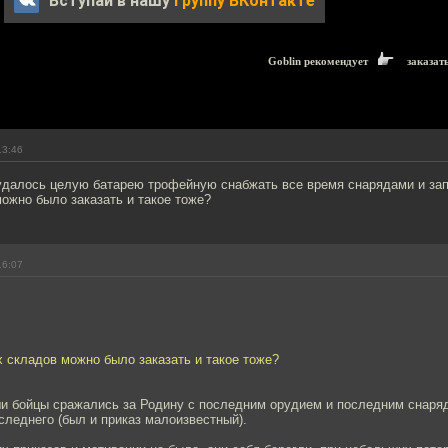
Вступай в нашу
группу ВКонтакте
Goblin рекомендует
заказат
13:46
 удалось целую батарею трофейную снабжать все время снарядами и зап
ожно было заказать и такое тоже?
16:07
 складов можно было заказать и такое тоже?
ши бойцы сражались за Родину с последним орудием и последним снаря
следнего (был и приказ малоизвестный).