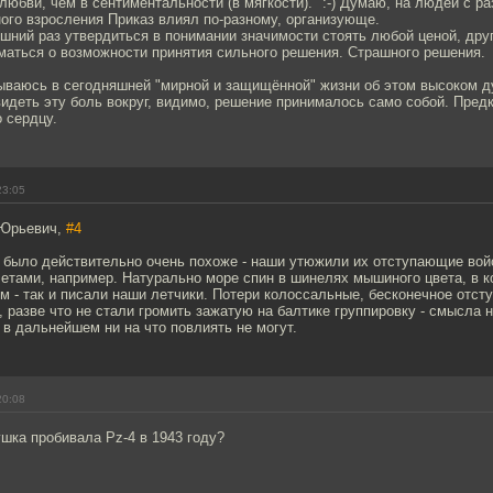
любви, чем в сентиментальности (в мягкости)." :-) Думаю, на людей с р
ого взросления Приказ влиял по-разному, организующе.
ний раз утвердиться в понимании значимости стоять любой ценой, друг
маться о возможности принятия сильного решения. Страшного решения.
ываюсь в сегодняшней "мирной и защищённой" жизни об этом высоком ду
идеть эту боль вокруг, видимо, решение принималось само собой. Пред
о сердцу.
23:05
 Юрьевич,
#4
 было действительно очень похоже - наши утюжили их отступающие войс
етами, например. Натурально море спин в шинелях мышиного цвета, в 
м - так и писали наши летчики. Потери колоссальные, бесконечное отст
, разве что не стали громить зажатую на балтике группировку - смысла н
 в дальнейшем ни на что повлиять не могут.
20:08
ушка пробивала Pz-4 в 1943 году?