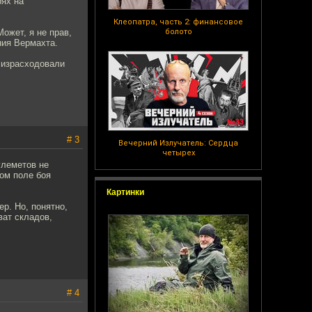
рях на
Клеопатра, часть 2: финансовое
ожет, я не прав,
болото
ния Вермахта.
 израсходовали
# 3
Вечерний Излучатель: Сердца
четырех
улеметов не
ом поле боя
Картинки
ер. Но, понятно,
ват складов,
# 4