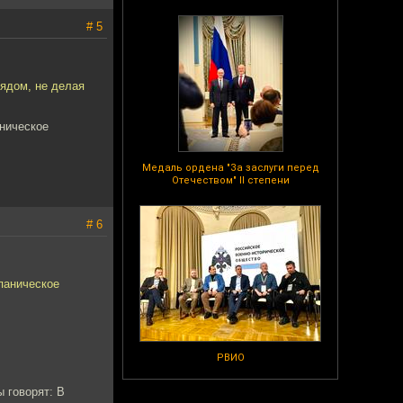
# 5
ядом, не делая
аническое
Медаль ордена "За заслуги перед
Отечеством" II степени
# 6
 паническое
РВИО
 говорят: В