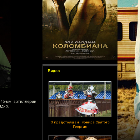
Видео
45-мм артиллерии
ндир.
О предстоящем Турнире Святого
Георгия