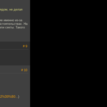
ядом, не делая
ие именно из-за
бстоятельствах. На
или секты. Такого
# 9
# 10
%D0%B0...
)