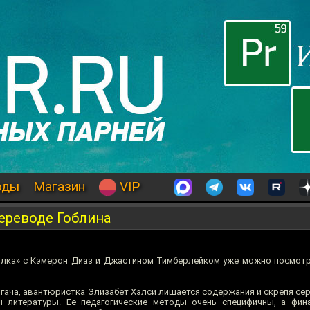
оды
Магазин
VIP
переводе Гоблина
илка» с Кэмерон Диаз и Джастином Тимберлейком уже можно посмот
гача, авантюристка Элизабет Хэлси лишается содержания и скрепя се
ы литературы. Ее педагогические методы очень специфичны, а фин