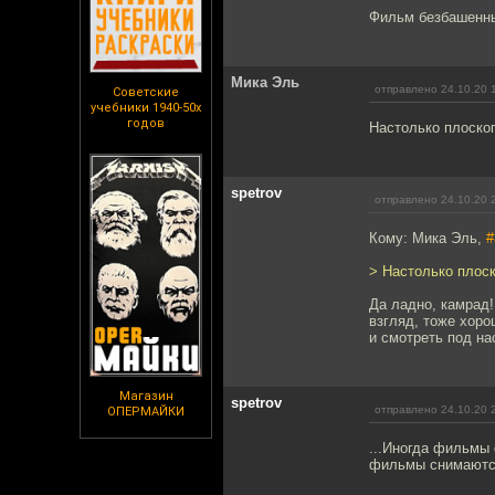
Фильм безбашенн
Мика Эль
отправлено 24.10.20 
Советские
учебники 1940-50х
годов
Настолько плоског
spetrov
отправлено 24.10.20 
Кому: Мика Эль,
#
> Настолько плоск
Да ладно, камрад!
взгляд, тоже хоро
и смотреть под на
Магазин
spetrov
отправлено 24.10.20 
ОПЕРМАЙКИ
...Иногда фильмы 
фильмы снимаются 