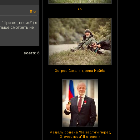
65
# 6
"Привет, песик!") я
ольше смотреть не
всего: 6
Остров Сахалин, река Найба
Медаль ордена "За заслуги перед
Отечеством" II степени