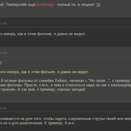
ый. Тимберлейк ещё
[спойлер]
- полный пэ, в общем! :)))
19:58
о юмора, как в этом фильме, я давно не видел.
22:40
3
ого юмора, как в этом фильме, я давно не видел.
 А всякие фильмы от семейки Уэйанс, начиная с "Не грози...", к примеру
шие фильмы. Просто, к.м.к., к ним и относиться надо не как к киношедев
строение. А так мне, к примеру, хорошо заходит.
22:42
снимаются не для того, чтобы задеть сокровенные струны твоей или мо
из и для развлечения. К примеру. К.м.к.