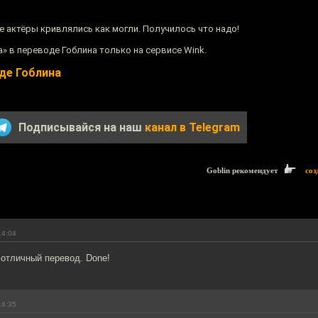
е актёры кривлялись как могли. Получилось что надо!
» в переводе Гоблина только на сервисе Wink.
оде Гоблина
Подписывайся на наш
канал в Telegram
Goblin рекомендует
соз
14:04
отличный перевод. Done!
14:35