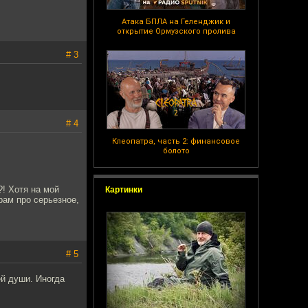
Атака БПЛА на Геленджик и
открытие Ормузского пролива
# 3
# 4
Клеопатра, часть 2: финансовое
болото
?! Хотя на мой
Картинки
рам про серьезное,
# 5
ей души. Иногда