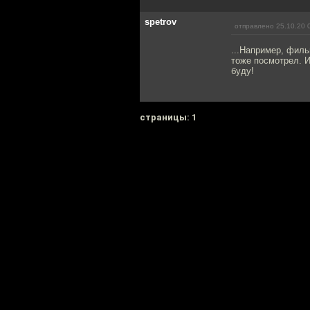
spetrov
отправлено 25.10.20 
...Например, филь
тоже посмотрел. И
буду!
cтраницы: 1