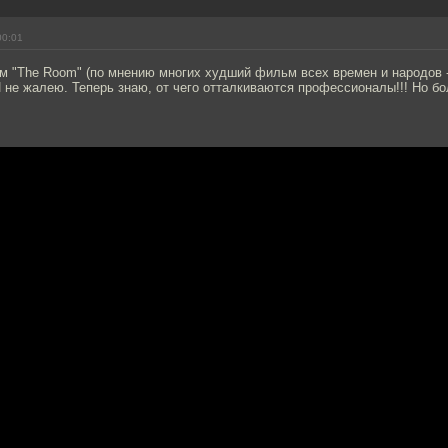
00:01
м "The Room" (по мнению многих худший фильм всех времен и народов - 
 не жалею. Теперь знаю, от чего отталкиваются профессионалы!!! Но б