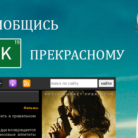
Фильмы
реть в правильном
рдце возвращается
ансовые аппетиты