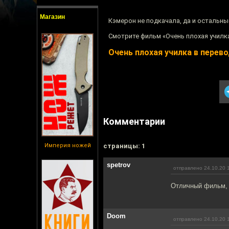
Магазин
Кэмерон не подкачала, да и остальны
Смотрите фильм «Очень плохая училка
Очень плохая училка в перев
Комментарии
Империя ножей
cтраницы: 1
spetrov
отправлено 24.10.20 
Отличный фильм, 
Doom
отправлено 24.10.20 