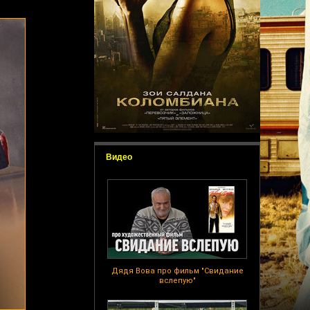
Видео
Дядя Вова про фильм "Свидание
вслепую"