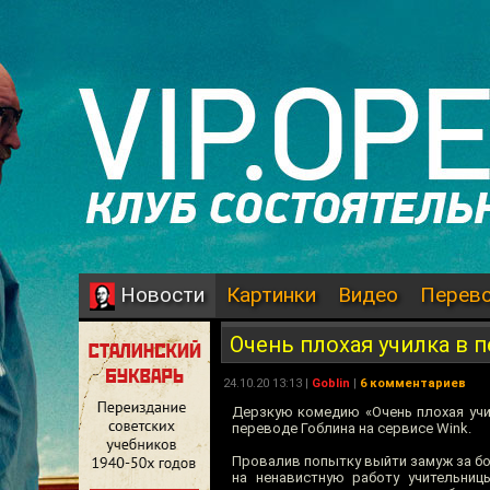
Картинки
Видео
Перев
Новости
Очень плохая училка в 
24.10.20 13:13 |
Goblin
|
6 комментариев
Дерзкую комедию «Очень плохая уч
переводе Гоблина на сервисе Wink.
Провалив попытку выйти замуж за бо
на ненавистную работу учительниц