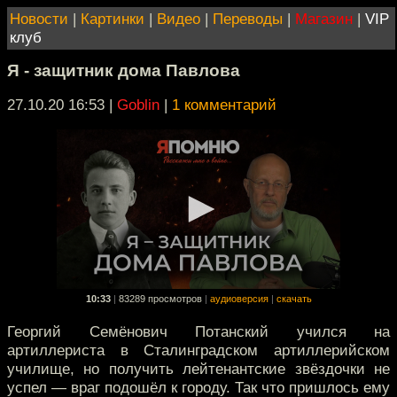
Новости
|
Картинки
|
Видео
|
Переводы
|
Магазин
|
VIP
клуб
Я - защитник дома Павлова
27.10.20 16:53
|
Goblin
|
1 комментарий
10:33
|
83289 просмотров
|
аудиоверсия
|
скачать
Георгий Семёнович Потанский учился на
артиллериста в Сталинградском артиллерийском
училище, но получить лейтенантские звёздочки не
успел — враг подошёл к городу. Так что пришлось ему