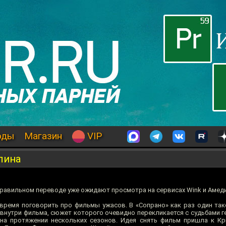
оды
Магазин
VIP
лина
в правильном переводе уже ожидают просмотра на сервисах Wink и Амед
 время поговорить про фильмы ужасов. В «Сопрано» как раз один тако
внутри фильма, сюжет которого очевидно перекликается с судьбами ге
 на протяжении нескольких сезонов. Идея снять фильм пришла к К