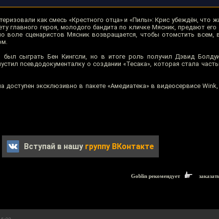
еризовали как смесь «Крестного отца» и «Пилы»: Крис убеждён, что ж
ту главного героя, молодого бандита по кличке Мясник, предают его 
по воле сценаристов Мясник возвращается, чтобы отомстить всем, 
ом.
 был сыграть Бен Кингсли, но в итоге роль получил Дэвид Болдуи
устил псевдодокументалку о создании «Тесака», которая стала част
а доступен эксклюзивно в пакете «Амедиатека» в видеосервисе Wink, 
Вступай в нашу
группу ВКонтакте
Goblin рекомендует
заказат