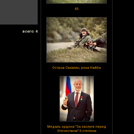
65
всего: 4
Остров Сахалин, река Найба
Медаль ордена "За заслуги перед
Отечеством" II степени