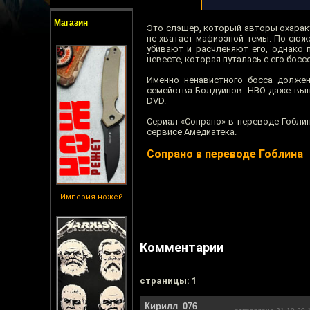
Магазин
Это слэшер, который авторы охаракт
не хватает мафиозной темы. По сюже
убивают и расчленяют его, однако 
невесте, которая путалась с его босс
Именно ненавистного босса должен
семейства Болдуинов. HBO даже вып
DVD.
Сериал «Сопрано» в переводе Гоблин
сервисе Амедиатека.
Сопрано в переводе Гоблина
Империя ножей
Комментарии
cтраницы: 1
Кирилл_076