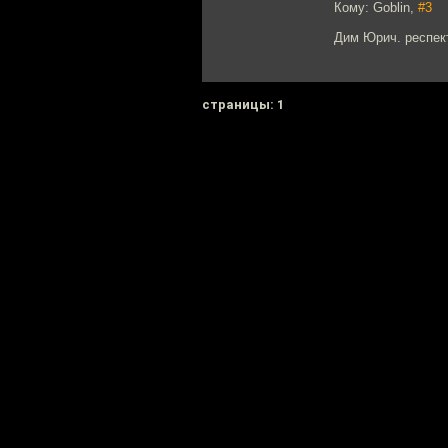
Кому: Goblin,
#3
Дим Юрич. респект
cтраницы: 1