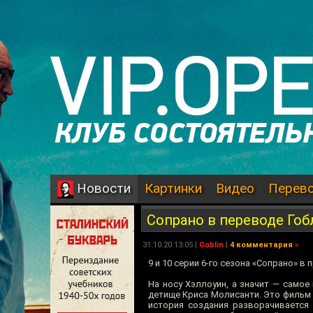
Картинки
Видео
Перев
Новости
Сопрано в переводе Гоб
31.10.20 13:05 |
Goblin
|
4 комментария
»
9 и 10 серии 6-го сезона «Сопрано» 
На носу Хэллоуин, а значит — самое
детище Криса Молисанти. Это фильм 
история создания разворачивается