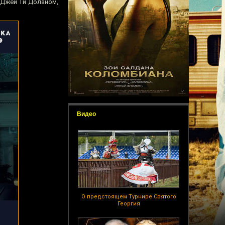
 Джей Ти Доланом,
Видео
О предстоящем Турнире Святого
Георгия