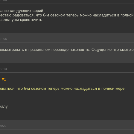
16:09
исание следующих серий.
рестаю радоваться, что 6-м сезоном теперь можно насладиться в полной
авлял уши кровоточить.
18:56
ресматривать в правильном переводе наконец то. Ощущение что смотрю
19:13
,
#1
оваться, что 6-м сезоном теперь можно насладиться в полной мере!
налу
10:29