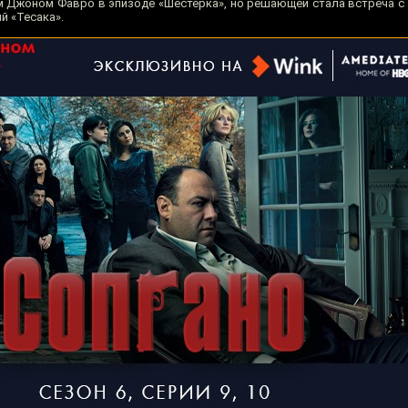
им Джоном Фавро в эпизоде «Шестёрка», но решающей стала встреча с
й «Тесака».