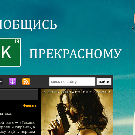
Фильмы
иатека.
й есть — «Тесак»,
роев «Сопрано», а
рису ещё в первом