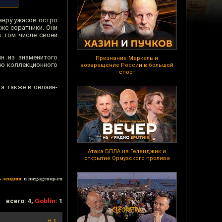
анру ужасов остро
же соратники. Они
в том числе своей
н из знаменитого
Признание Меркель и
ью коллекционного
возвращение России в большой
спорт
а также в онлайн-
Атака БПЛА на Геленджик и
открытие Ормузского пролива
ь
лендинг
в megagroup.ru
всего: 4,
Goblin
: 1
# 1