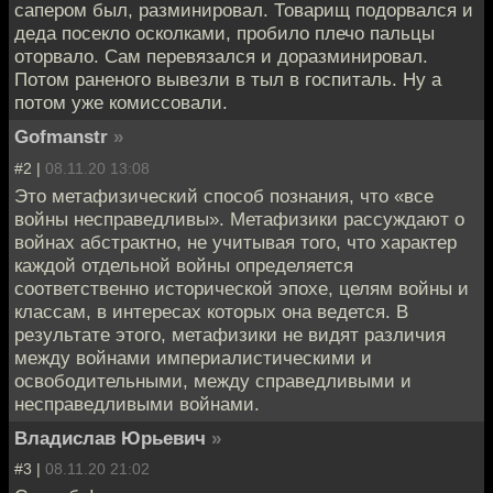
сапером был, разминировал. Товарищ подорвался и
деда посекло осколками, пробило плечо пальцы
оторвало. Сам перевязался и доразминировал.
Потом раненого вывезли в тыл в госпиталь. Ну а
потом уже комиссовали.
Gofmanstr
»
#2 |
08.11.20 13:08
Это метафизический способ познания, что «все
войны несправедливы». Метафизики рассуждают о
войнах абстрактно, не учитывая того, что характер
каждой отдельной войны определяется
соответственно исторической эпохе, целям войны и
классам, в интересах которых она ведется. В
результате этого, метафизики не видят различия
между войнами империалистическими и
освободительными, между справедливыми и
несправедливыми войнами.
Владислав Юрьевич
»
#3 |
08.11.20 21:02