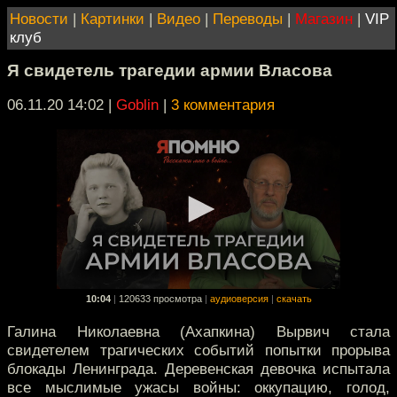
Новости
|
Картинки
|
Видео
|
Переводы
|
Магазин
|
VIP
клуб
Я свидетель трагедии армии Власова
06.11.20 14:02
|
Goblin
|
3 комментария
10:04
|
120633 просмотра
|
аудиоверсия
|
скачать
Галина Николаевна (Ахапкина) Вырвич стала
свидетелем трагических событий попытки прорыва
блокады Ленинграда. Деревенская девочка испытала
все мыслимые ужасы войны: оккупацию, голод,