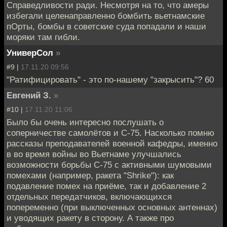
Справедливости ради. Несмотря на то, что амеры
избегали целенаправленно бомбить вьетнамские
пОрты, бомбы в советские суда попадали и наши
моряки там гибли.
УниверСол
»
#9 |
17.11.20 09:56
"Ратифицировать" - это по-нашему "закрысить"? 60
Евгений З.
»
#10 |
17.11.20 11:06
Было бы очень интересно послушать о
соперничестве самолётов и С-75. Насколько помню
рассказы преподавателей военной кафедры, именно
в во время войны во Вьетнаме улучшались
возможности борьбы С-75 с активными шумовыми
помехами (например, ракета "Shrike"): как
подавление помех на приёме, так и добавление 2
отдельных передатчиков, включающихся
попеременно (при выключенных основных антеннах)
и уводящих ракету в сторону. А также про