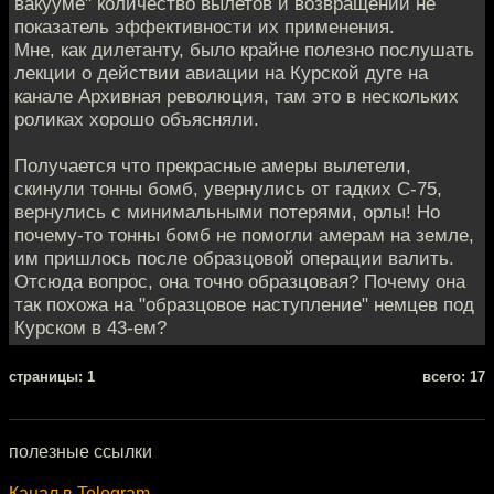
вакууме" количество вылетов и возвращений не
показатель эффективности их применения.
Мне, как дилетанту, было крайне полезно послушать
лекции о действии авиации на Курской дуге на
канале Архивная революция, там это в нескольких
роликах хорошо объясняли.
Получается что прекрасные амеры вылетели,
скинули тонны бомб, увернулись от гадких С-75,
вернулись с минимальными потерями, орлы! Но
почему-то тонны бомб не помогли амерам на земле,
им пришлось после образцовой операции валить.
Отсюда вопрос, она точно образцовая? Почему она
так похожа на "образцовое наступление" немцев под
Курском в 43-ем?
cтраницы: 1
всего: 17
полезные ссылки
Канал в Telegram