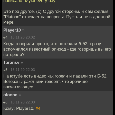
написано "Mylai every day"
Это про другое. (с) С другой стороны, и сам фильм
"Platoon" отвечает на вопросы. Пусть и не в должной
мере.
Player10
»
#4 |
16.11.20 20:02
Когда говорили про то, что потеряли б-52, сразу
вспомнился известный эпизод - где говоришь вы его
потеряли?
Taransv
»
#5 |
16.11.20 22:03
На ютубе есть видео как горели и падали эти Б-52.
Ветераны ракетчики говорят, что зрелище
впечатляющее.
olonne
»
#6 |
16.11.20 22:03
Кому: Player10,
#4