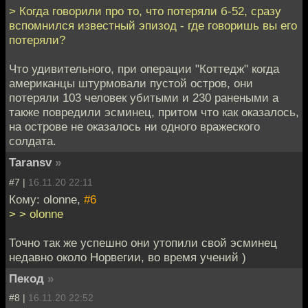
> Когда говорили про то, что потеряли б-52, сразу
вспомнился известный эпизод - где говоришь вы его
потеряли?
Что удивительного, при операции "Коттедж" когда
американцы штурмовали пустой остров, они
потеряли 103 человек убитыми и 230 ранеными а
также повредили эсминец, притом что как оказалось,
на острове не оказалось ни одного вражеского
солдата.
Taransv
»
#7 |
16.11.20 22:11
Кому: olonne,
#6
> > olonne
Точно так же успешно они утопили свой эсминец
недавно около Норвегии, во время учений )
Пекод
»
#8 |
16.11.20 22:52