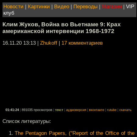
Новости
|
Картинки
|
Видео
|
Переводы
|
Магазин
|
VIP
клуб
Клим Жуков, Война во Вьетнаме 9: Крах
американской интервенции 1968-1972
16.11.20 13:13
|
Zhukoff
|
17 комментариев
01:41:24
|
891035 просмотров
|
текст
|
аудиоверсия
|
вконтакте
|
rutube
|
скачать
Список литературы:
The Pentagon Papers, ("Report of the Office of the