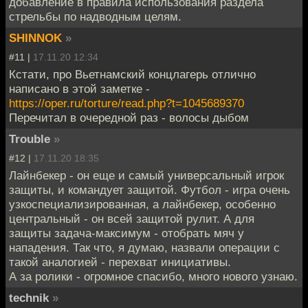
добавление в правила использования раздела
стрельбы по надводным целям.
SHINNOK
»
#11 |
17.11.20 12:34
Кстати, про Вьетнамский концлагерь отлично
написано в этой заметке -
https://oper.ru/torture/read.php?t=1045689370
Перечитал в очередной раз - волосы дыбом
Trouble
»
#12 |
17.11.20 18:35
Лайнбекер - он еще и самый универсальный игрок
защиты, и командует защитой. Футбол - игра очень
узкоспециализированная, а лайнбекер, особенно
центральный - он всей защитой рулит. А для
защиты задача-максимум - отобрать мяч у
нападения. Так что, я думаю, назвали операции с
такой аналогией - перехват инициативы.
А за ролики - огромное спасибо, много нового узнаю.
technik
»