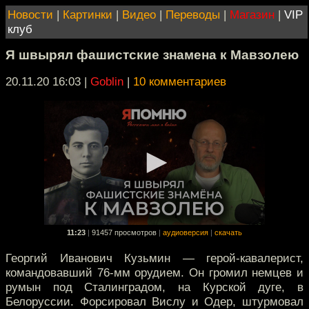
Новости
|
Картинки
|
Видео
|
Переводы
|
Магазин
|
VIP
клуб
Я швырял фашистские знамена к Мавзолею
20.11.20 16:03
|
Goblin
|
10 комментариев
11:23
|
91457 просмотров
|
аудиоверсия
|
скачать
Георгий Иванович Кузьмин — герой-кавалерист,
командовавший 76-мм орудием. Он громил немцев и
румын под Сталинградом, на Курской дуге, в
Белоруссии. Форсировал Вислу и Одер, штурмовал