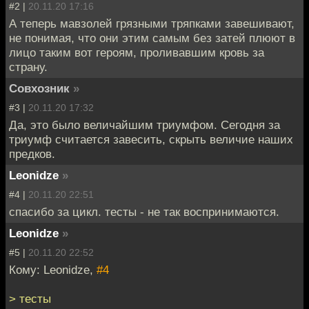
#2 |
20.11.20 17:16
А теперь мавзолей грязными тряпками завешивают,
не понимая, что они этим самым без затей плюют в
лицо таким вот героям, проливавшим кровь за
страну.
Совхозник
»
#3 |
20.11.20 17:32
Да, это было величайшим триумфом. Сегодня за
триумф считается завесить, скрыть величие наших
предков.
Leonidze
»
#4 |
20.11.20 22:51
спасибо за цикл. тесты - не так воспринимаются.
Leonidze
»
#5 |
20.11.20 22:52
Кому: Leonidze,
#4
> тесты