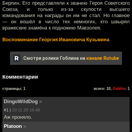
Берлин. Его представляли к званию Героя Советского
Союза, и только из-за скупости высшего
командования на награды он им не стал. Но главное
— он вошёл в число тех немногих, кто швырял
вражеские знамёна к подножию Мавзолея.
Воспоминание Георгия Ивановича Кузьмина
Смотри ролики Гоблина на
канале Rutube
Комментарии
cтраницы: 1
всего: 10,
Goblin
: 1
DingoWildDog
»
#1 |
20.11.20 16:46
Аж проняло.
Platoon
»