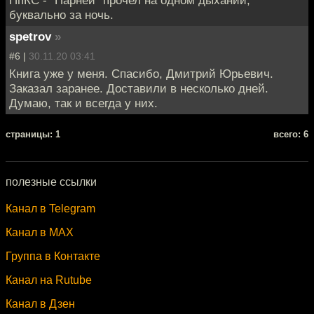
буквально за ночь.
spetrov
»
#6 |
30.11.20 03:41
Книга уже у меня. Спасибо, Дмитрий Юрьевич.
Заказал заранее. Доставили в несколько дней.
Думаю, так и всегда у них.
cтраницы: 1
всего: 6
полезные ссылки
Канал в Telegram
Канал в MAX
Группа в Контакте
Канал на Rutube
Канал в Дзен