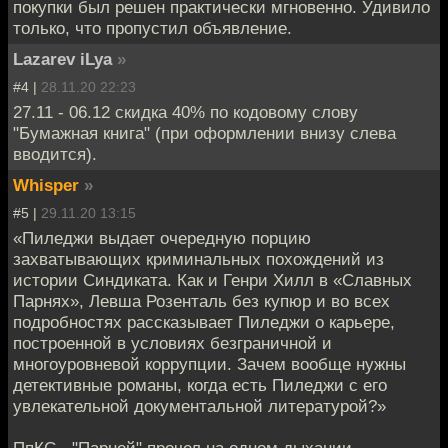
покупки был решен практически мгновенно. Удивило
только, что пропустил объявление.
Lazarev iLya
»
#4 |
28.11.20 22:23
27.11 - 06.12 скидка 40% по кодовому слову
"Бумажная книга" (при оформлении внизу слева
вводится).
Whisper
»
#5 |
29.11.20 13:15
«Пиледжи выдает очередную порцию
захватывающих криминальных похождений из
истории Синдиката. Как и Генри Хилл в «Славных
Парнях», Левша Розенталь без купюр и во всех
подробностях рассказывает Пиледжи о карьере,
построенной в условиях безграничной и
многоуровневой коррупции. Зачем вообще нужны
детективные романы, когда есть Пиледжи с его
увлекательной документальной литературой?»
ПпКС - "Парней" прочел на одном дыхании,