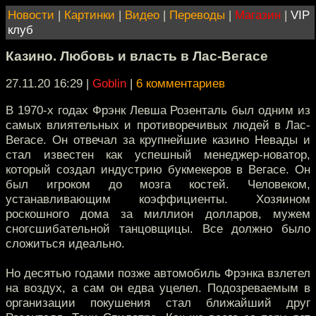
Новости
|
Картинки
|
Видео
|
Переводы
|
Магазин
|
VIP
клуб
Казино. Любовь и власть в Лас-Вегасе
27.11.20 16:29
|
Goblin
|
6 комментариев
В 1970-х годах Фрэнк Левша Розенталь был одним из
самых влиятельных и противоречивых людей в Лас-
Вегасе. Он отвечал за крупнейшие казино Невады и
стал известен как успешный менеджер-новатор,
который создал индустрию букмекеров в Вегасе. Он
был игроком до мозга костей. Человеком,
устанавливающим коэффициенты. Хозяином
роскошного дома за миллион долларов, мужем
сногсшибательной танцовщицы. Все должно было
сложиться идеально.
Но десятью годами позже автомобиль Фрэнка взлетел
на воздух, а сам он едва уцелел. Подозреваемым в
организации покушения стал ближайший друг