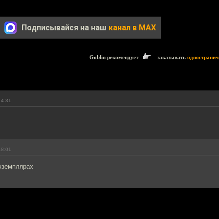
Подписывайся на наш
канал в MAX
Goblin рекомендует
заказывать
одностранич
14:31
18:01
экземплярах