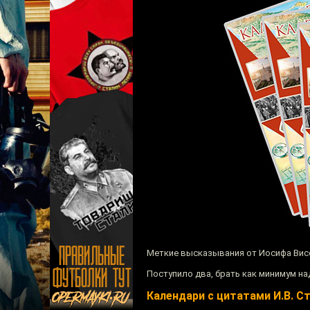
Меткие высказывания от Иосифа Висс
Поступило два, брать как минимум над
Календари с цитатами И.В. С