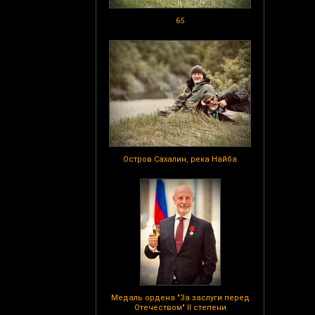
65
Остров Сахалин, река Найба
Медаль ордена "За заслуги перед
Отечеством" II степени