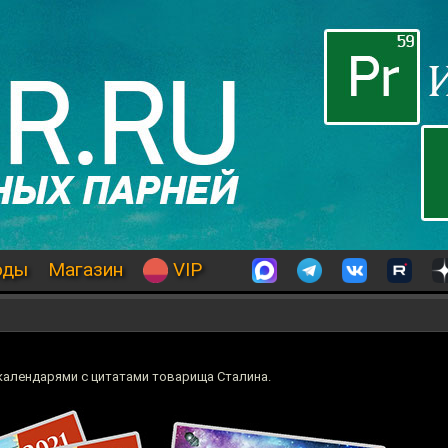
оды
Магазин
VIP
алендарями с цитатами товарища Сталина.