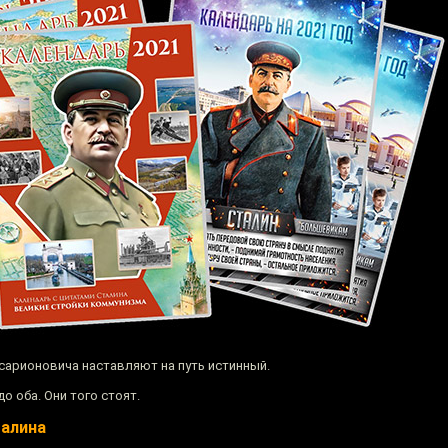
арионовича наставляют на путь истинный.
о оба. Они того стоят.
талина