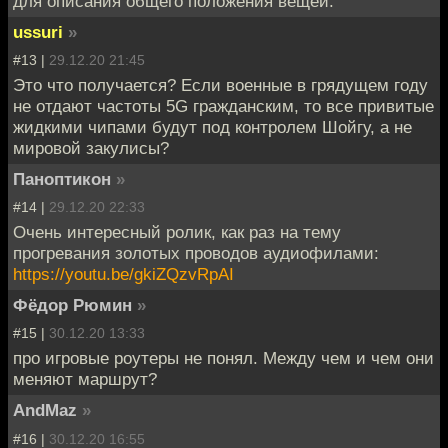
для описания общего положения вещей.
ussuri
»
#13 |
29.12.20 21:45
Это что получается? Если военные в грядущем году
не отдают частоты 5G гражданским, то все привитые
жидкими чипами будут под контролем Шойгу, а не
мировой закулисы?
Паноптикон
»
#14 |
29.12.20 22:33
Очень интересный ролик, как раз на тему
прогревания золотых проводов аудиофилами:
https://youtu.be/gkiZQzvRpAI
Фёдор Рюмин
»
#15 |
30.12.20 13:33
про игровые роутеры не понял. Между чем и чем они
меняют маршрут?
AndMaz
»
#16 |
30.12.20 16:55