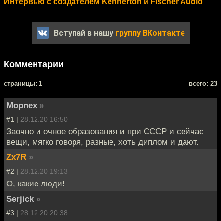
Интервью с создателем Kennerton и Fischer Audio
Вступай в нашу
группу ВКонтакте
Комментарии
cтраницы: 1
всего: 23
Mоpnex
»
#1 |
28.12.20 16:50
Заочно и очное образования и при СССР и сейчас
вещи, мягко говоря, разные, хоть диплом и дают.
Zx7R
»
#2 |
28.12.20 19:13
О, какие люди!
Serjick
»
#3 |
28.12.20 20:38