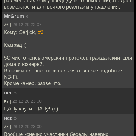
раз меньших чем у предыдущего поколения,что даёт
возможности для всякого реалтайм управления.
MrGrum
»
#6 |
28.12.20 22:07
Кому: Serjick,
#3
Камрад :)
5G чисто консьюмерский протокол, гражданский, для
дома и юзверей.
В промышленности используют всякое подобное
NB-Fi.
Кроме камер, разве что.
нсс
»
#7 |
28.12.20 23:00
ЦАПу крути, ЦАПу! (с)
нсс
»
#8 |
28.12.20 23:00
Вообще конечно участники беседы наверно