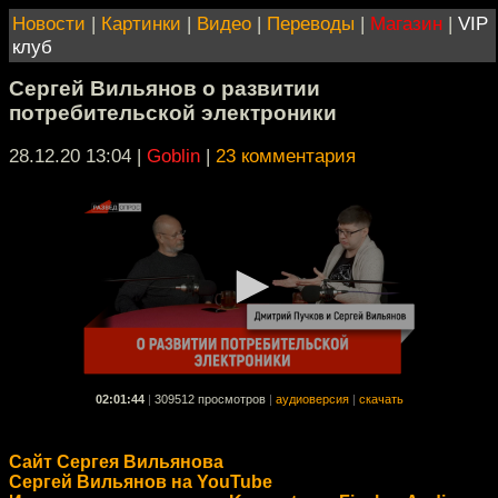
Новости
|
Картинки
|
Видео
|
Переводы
|
Магазин
|
VIP
клуб
Сергей Вильянов о развитии
потребительской электроники
28.12.20 13:04
|
Goblin
|
23 комментария
02:01:44
|
309512 просмотров
|
аудиоверсия
|
скачать
Сайт Сергея Вильянова
Сергей Вильянов на YouTube