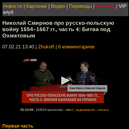
Новости
|
Картинки
|
Видео
|
Переводы
|
Магазин
|
VIP
клуб
Николай Смирнов про русско-польскую
войну 1654–1667 гг., часть 4: Битва под
Охматовым
07.02.21 13:40
|
Zhukoff
|
6 комментариев
01:12:04
|
153624 просмотра
|
текст
|
аудиоверсия
|
скачать
Первая часть