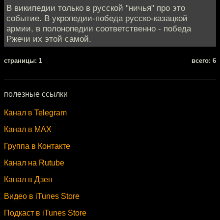
В википедии только в русской "ничья" про это
событие. В укропедии-победа русско-казацкой
армии, в полонопедии соответственно - победа
Ржечи их этой самой.
cтраницы: 1
всего: 6
полезные ссылки
Канал в Telegram
Канал в MAX
Группа в Контакте
Канал на Rutube
Канал в Дзен
Видео в iTunes Store
Подкаст в iTunes Store