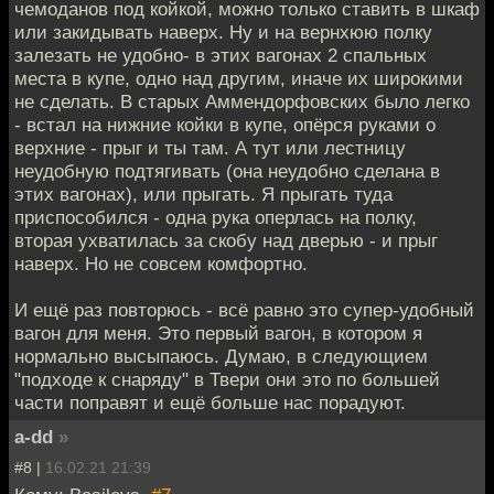
чемоданов под койкой, можно только ставить в шкаф
или закидывать наверх. Ну и на вернхюю полку
залезать не удобно- в этих вагонах 2 спальных
места в купе, одно над другим, иначе их широкими
не сделать. В старых Аммендорфовских было легко
- встал на нижние койки в купе, опёрся руками о
верхние - прыг и ты там. А тут или лестницу
неудобную подтягивать (она неудобно сделана в
этих вагонах), или прыгать. Я прыгать туда
приспособился - одна рука оперлась на полку,
вторая ухватилась за скобу над дверью - и прыг
наверх. Но не совсем комфортно.
И ещё раз повторюсь - всё равно это супер-удобный
вагон для меня. Это первый вагон, в котором я
нормально высыпаюсь. Думаю, в следующием
"подходе к снаряду" в Твери они это по большей
части поправят и ещё больше нас порадуют.
a-dd
»
#8 |
16.02.21 21:39