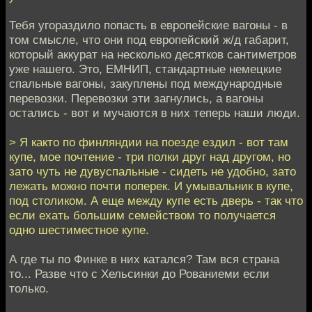
Тебя угораздило попасть в европейские вагоны - в
том смысле, что они под европейский ж/д габарит,
который аккурат на несколько десятков сантиметров
уже нашего. Это, ЕМНИП, стандартные немецкие
спальные вагоны, закуплены под международные
перевозки. Перевозки эти загнулись, а вагоны
остались - вот и мучаются в них теперь наши люди.
> Я както по финляндии на поезде ездил - вот там
купе, мое почтение - три полки друг над другом, но
зато чуть не дувуспальные - сидеть не удобно, зато
лежать можно почти поперек. И умывальник в купе,
под столиком. А еще между купе есть дверь - так что
если ехать большим семейством то получается
одно шестиместное купе.
А где ты по Финке в них катался? Там вся страна
то... Разве что с Хельсинки до Рованиеми если
только.