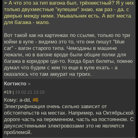
> А что это за тип вагона был, трёхместный? Я у них
только двухместные "купешки" знаю, как раз - да, с
дверью между ними. Умывальник есть. А вот места
для багажа - мало.
Вот такой как на картинках по ссылке, только по три
койки в купе - видимо это то, что они пишут "blue
car" - вагон старого типа. Чемоданы в машине
лежали, но в вагоне вроде были общие полки для
багажа в коридоре где-то. Когда брал билеты, помню
думал что будем с кем то еще в купе ехать - а
оказалось что там аккурат на троих.
Когтисто
»
#19 |
19.02.21 13:15
Кому: a-dd,
#6
Электрификация очень сильно зависит от
обстоятельств на местах. Например, на Октябрьской
дороге часть на переменном, часть на постоянном. С
двухсистемными электровозами это не является
проблемой.