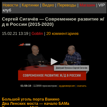
Новости
|
Картинки
|
Видео
|
Переводы
|
Магазин
|
VIP
клуб
Сергей Сигачёв — Современное развитие ж/
д в России (2015-2020)
15.02.21 13:19
|
Goblin
|
20 комментариев
01:59:19
|
113899 просмотров
|
аудиоверсия
|
скачать
Большой уголь порта Ванино
Два Ленских моста — начало БАМа