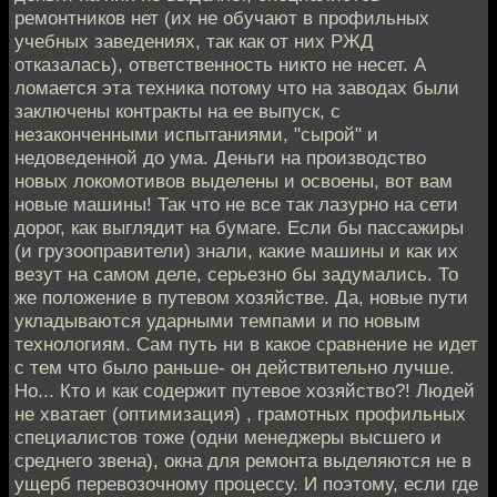
ремонтников нет (их не обучают в профильных
учебных заведениях, так как от них РЖД
отказалась), ответственность никто не несет. А
ломается эта техника потому что на заводах были
заключены контракты на ее выпуск, с
незаконченными испытаниями, "сырой" и
недоведенной до ума. Деньги на производство
новых локомотивов выделены и освоены, вот вам
новые машины! Так что не все так лазурно на сети
дорог, как выглядит на бумаге. Если бы пассажиры
(и грузооправители) знали, какие машины и как их
везут на самом деле, серьезно бы задумались. То
же положение в путевом хозяйстве. Да, новые пути
укладываются ударными темпами и по новым
технологиям. Сам путь ни в какое сравнение не идет
с тем что было раньше- он действительно лучше.
Но... Кто и как содержит путевое хозяйство?! Людей
не хватает (оптимизация) , грамотных профильных
специалистов тоже (одни менеджеры высшего и
среднего звена), окна для ремонта выделяются не в
ущерб перевозочному процессу. И поэтому, если где