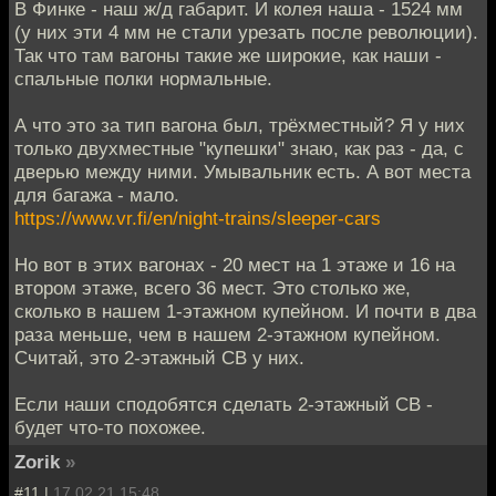
В Финке - наш ж/д габарит. И колея наша - 1524 мм
(у них эти 4 мм не стали урезать после революции).
Так что там вагоны такие же широкие, как наши -
спальные полки нормальные.
А что это за тип вагона был, трёхместный? Я у них
только двухместные "купешки" знаю, как раз - да, с
дверью между ними. Умывальник есть. А вот места
для багажа - мало.
https://www.vr.fi/en/night-trains/sleeper-cars
Но вот в этих вагонах - 20 мест на 1 этаже и 16 на
втором этаже, всего 36 мест. Это столько же,
сколько в нашем 1-этажном купейном. И почти в два
раза меньше, чем в нашем 2-этажном купейном.
Считай, это 2-этажный СВ у них.
Если наши сподобятся сделать 2-этажный СВ -
будет что-то похожее.
Zorik
»
#11 |
17.02.21 15:48