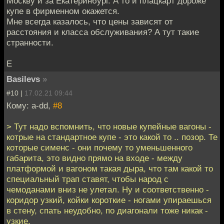
Москву и за Екатеринбург. А то и плацкарт дороже
купе в фирменном окажется.
Мне всегда казалось, что цены зависят от
расстояния и класса обслуживания? А тут такие
странности.
Е
Basilevs
»
#10 |
17.02.21 09:44
Кому: a-dd,
#8
> Тут надо вспомнить, что новые купейные вагоны -
котрые на стандартное купе - это какой то .. позор. Те
которые сименс - они почему то уменьшенного
габарита, это видно прямо на входе - между
платформой и вагоном такая дыра, что там какой то
специальный трап ставят, чтобы народ с
чемоданами вниз не улетал. Ну и соответственно -
коридор узкий, койки короткие - ногами упираешься
в стену, спать неудобно, по диагонали тоже никак -
узкие.