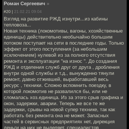
Роман Сергеевич
»
#20 |
21.02.21 09:04
Взгляд на развитие РЖД изнутри...из кабины
тепловоза...
Новая техника (локомотивы, вагоны, хозяйственные
единицы) действительно необычайно большим
потоком поступает на сети в последние годы. Только
эффект от этого поступления (за небольшим
исключением) нулевой из за полного отсутствия
ремонта и эксплуатации "на износ ". До создания
РЖД и отделения служб друг от друга , дробления
внутри одной службы и т.д., вынужденно тянули
ремонт, давно отжившей, выработавшей весь
ресурс , техники. Сложно вспомнить поездку, в
которой локомотив не развалился бы, или не
сломалась хоз.единица. Из за этого срыв графика и
окон, задержки, аварии. Теперь же все те же
задержки, срывы на новой супер технике, так как
работать без ремонта она не может. Запасных
частей в сервисных предприятиях нет, дирекция
деньги на них не выделяет, специалистов