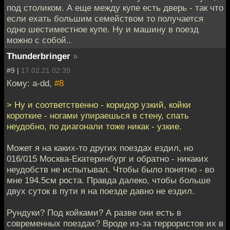
под столиком. А еще между купе есть дверь - так что
если ехать большим семейством то получается
одно шестиместное купе. Ну и машину в поезд
можно с собой..
Thunderbringer
»
#9 |
17.02.21 02:39
Кому: a-dd,
#8
> Ну и соответственно - коридор узкий, койки
короткие - ногами упираешься в стену, спать
неудобно, по диагонали тоже никак - узкие.
Может я на каких-то других поездах ездил, но
016/015 Москва-Екатеринбург и обратно - никаких
неудобств не испытывал. Чтобы было понятно - во
мне 194.5см роста. Правда далеко, чтобы больше
двух суток в пути я на поезде давно не ездил.
Рундуки? Под койками? А разве они есть в
современных поездах? Вроде из-за террористов их в