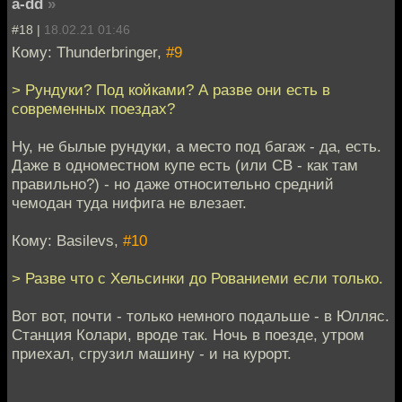
a-dd
»
#18 |
18.02.21 01:46
Кому: Thunderbringer,
#9
> Рундуки? Под койками? А разве они есть в
современных поездах?
Ну, не былые рундуки, а место под багаж - да, есть.
Даже в одноместном купе есть (или СВ - как там
правильно?) - но даже относительно средний
чемодан туда нифига не влезает.
Кому: Basilevs,
#10
> Разве что с Хельсинки до Рованиеми если только.
Вот вот, почти - только немного подальше - в Юлляс.
Станция Колари, вроде так. Ночь в поезде, утром
приехал, сгрузил машину - и на курорт.