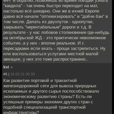
ФРГ и обратно..позвонишь во время поездки узнать
"какдила" - так очень быстро переходит на мат,
настолько всё шикарно. Они же в ихней Европе
давно всё начали "оптимизировать" и "дойче бан" в
том числе. Делать из двухпуток - однопутки,
закрывать "нерентабельные" дороги и т.д. В
результате - у нас лобовое столкновение где-нибудь
на октябрьской ЖД - это практически невозможное
событие..а у них - вполне реальное. И с
пересадками если ехать - проще застрелиться. Ну
или воспользоваться услугами местной малой
авиации, у них это тоже распространено..
kvi
»
#5 |
16.02.21 00:33
Как развитие портовой и транзитной
железнодорожной сети для вывоза природных
ископаемых и другого сырья поспособствовало
экономическому развитию страны? Есть-ли
успешные примеры экономик других стран с
подобной специализацией транспортной
инфраструктуры?