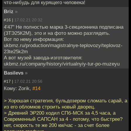
что-нибудь для курящего человека!
Briz
»
#16 |
17.02.21 20:32
4'47" Не полностью марка 3-секционника подписана
(3ТЭ25К2М), это и на фото можно разглядеть.
Вот по нему информация:
ukbmz.ru/production/magistralnye-teplovozy/teplovoz-
23te25k2m
А вот музей завода-изготовителя:
ukbmz.ru/company/history/virtualnyiy-tur-po-muzeyu
Basilevs
»
#17 |
17.02.21 20:56
Кому: Zorik,
#14
> Хорошая стратегия, бульдозером сломать сарай, а
из его обломков строить новый дворец.
> Древний ЭР200 ходил СПб-МСК за 4,5 часа, а
Современный САПСАН за 4 - потому, что быстрее?
нет, скорость те же 200 км/час - за счет более