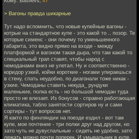
Кому: Basilevs,
#7
> Вагоны правда шикарные
Тут надо вспомнить, что новые купейные вагоны -
котрые на стандартное купе - это какой то .. позор. Те
которые сименс - они почему то уменьшенного
габарита, это видно прямо на входе - между
платформой и вагоном такая дыра, что там какой то
специальный трап ставят, чтобы народ с
чемоданами вниз не улетал. Ну и соответственно -
коридор узкий, койки короткие - ногами упираешься
в стену, спать неудобно, по диагонали тоже никак -
узкие. Чемоданы ставить некуда_ рундуки
маленькие, полка есть - но большой чемодан туда
просто не влезает. Из бонусов - справно работающая
климатика, табло занятости сортиров ну и сами
сортиры - тут вопросов нет.
Я както по финляндии на поезде ездил - вот там
купе, мое почтение - три полки друг над другом, но
зато чуть не дувуспальные - сидеть не удобно, зато
лежать можно почти поперек. И умывальник в купе,