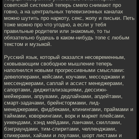
советской системой теперь смело снимают про
говно, а на центральных телевизионных каналах
можно шутить про наркоту, секс, жопу и письки. Петь
тоже можно про что угодно, а если у тебя
правильные родители или знакомые, то ты
обязательно будешь в каком-нибудь топе с любым
текстом и музыкой.
Русский язык, который оказался несовременным,
сковывающим свободное мышление теперь
наполнился новыми прогрессивными смыслами:
девелоперами, кейсами, коучами, месседжами и
мессенджерами, саплай и ассист менеджерами,
сапортами, диджитализациями, дессижн-
мейкерами, апрувами, дедлайнами, апдейтами,
смарт-задачами, брейнстормами, лид-
менеджерами, фидбеками, клинингами, праймами и
таймами, коворкингами, ворк и маркет плейсами,
уикендами, хэнд мейдами, ланчами, скиллами,
бэкграундами, тим-спиритами, челленджами,
спикерами, хайами и лоулами, шорт листами и