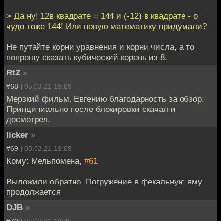
> Да ну! 12в квадрате = 144 и (-12) в квадрате - о
чудо тоже 144! Или новую математику придумали?
Не путайте корни уравнения и корни числа, а то
попрошу сказать кубический корень из 8.
RtZ
»
#68 |
05.03.21 19:09
Мерзкий фильм. Евгению благодарность за обзор.
Принципиально после блокировки скачал и
досмотрел.
licker
»
#69 |
05.03.21 19:09
Кому: Мельпомена,
#61
Выложили обратно. Погружение в фекальную яму
продолжается
DJB
»
#70 |
05.03.21 19:45