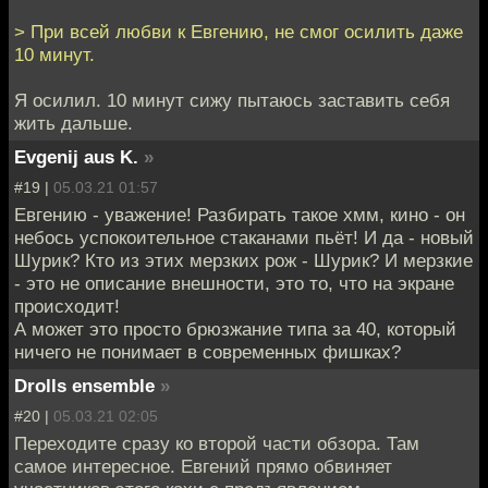
> При всей любви к Евгению, не смог осилить даже
10 минут.
Я осилил. 10 минут сижу пытаюсь заставить себя
жить дальше.
Evgenij aus K.
»
#19 |
05.03.21 01:57
Евгению - уважение! Разбирать такое хмм, кино - он
небось успокоительное стаканами пьёт! И да - новый
Шурик? Кто из этих мерзких рож - Шурик? И мерзкие
- это не описание внешности, это то, что на экране
происходит!
А может это просто брюзжание типа за 40, который
ничего не понимает в современных фишках?
Drolls ensemble
»
#20 |
05.03.21 02:05
Переходите сразу ко второй части обзора. Там
самое интересное. Евгений прямо обвиняет