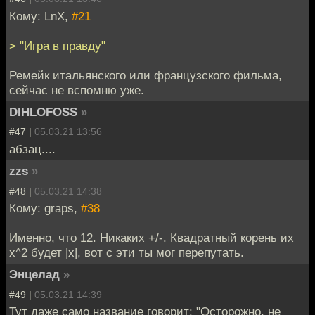
Кому: LnX,
#21
> "Игра в правду"
Ремейк итальянского или французского фильма,
сейчас не вспомню уже.
DIHLOFOSS
»
#47 |
05.03.21 13:56
абзац....
zzs
»
#48 |
05.03.21 14:38
Кому: graps,
#38
Именно, что 12. Никаких +/-. Квадратный корень их
х^2 будет |х|, вот с эти ты мог перепутать.
Энцелад
»
#49 |
05.03.21 14:39
Тут даже само название говорит: "Осторожно, не