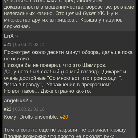
участников этого кахи с предъявлением
доказательств в мошенничестве, воровстве, рекламе
нелегальных казино. Это целый букет УК. Ну и
множество других штришков... Крыша у пацанов
серьезная.
LnX
»
#21 |
05.03.21 02:11
Посмотрел около десяти минут обзора, дальше пока
не осилил.
Никогда бы не поверил, что это Шамиров.
Да, у него был слабый (на мой взгляд) "Дикари" и
очень достойные "Со мною вот что происходит",
"Игра в правду", "Упражнения в прекрасном".
Но вот такое... Даже странно как-то.
angelrus2
»
#22 |
05.03.21 02:16
Кому: Drolls ensemble,
#20
То что кого-то ещё не закрыли, не означает крышу.
Вполне возможно что просто не доходят руки