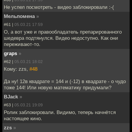
Не успел посмотреть - видео заблокировали :-(
Мельпомена
»
#61 |
05.03.21 17:59
О, а вот уже и правообладатель препарированного
шедевра подтянулся. Видео недоступно. Как они
переживают-то.
graps
»
#62 |
05.03.21 18:02
Кому: zzs,
#48
Да ну! 12в квадрате = 144 и (-12) в квадрате - о чудо
тоже 144! Или новую математику придумали?
BJack
»
#63 |
05.03.21 19:09
Ролик заблокировали. Видимо, теперь начнётся
настоящее кино.
zzs
»