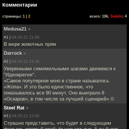
Комментарии
cтраницы: 1 |
2
всего: 106,
Goblin
: 4
Medusa21
»
#1 |
04.03.21 21:06
В мире животных прям
Darrock
»
#2 |
04.03.21 21:36
Уверенными семимильными шагами движемся к
"Идиократии".
«Самое популярное кино в стране называлось
«Жопа». И это было единственное, что
показывалось все 90 минут. Оно выиграло 8
«Оскаров», в том числе за лучший сценарий» ©
Steel Rat
»
#3 |
04.03.21 22:00
Страшно представить, что будет в следующем
фильме, который пробьёт уже это дно. А он будет,