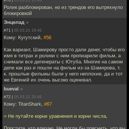
Ролик разблокирован, но из трендов его вытряхнуло
блокировкой
Энцелад
»
#71 |
05.03.21 19:45
Кому: Кугутский,
#56
Как вариант, Шамирову просто дали денег, чтобы его
имя в титрах и ролики с ним пропиарили фильм, а
снимали все дегенераты с Ютуба. Многие на самом
деле как раз и пошли на фильм из-за Шамирова, т.
к. прошлые фильмы были у него неплохие, да и тот
же Евгений их очень высоко оценивал.
bueval
»
#72 |
05.03.21 20:45
Кому: TitanShark,
#67
> Не путайте корни уравнения и корни числа,
Простите, что влезаю. Не могли бы пояснить, что вы