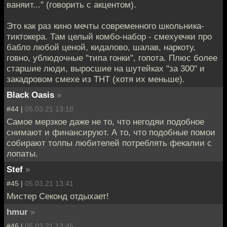
ваняит..." (говорить с акцентом).
Это как раз кино мечты современного школьника-
тиктокера. Там целый комбо-набор - смехуечки про
бабло любой ценой, кидалово, шалав, наркоту,
говно, ублюдочные "типа гонки", гопота. Плюс более
старшие люди, выросшие на шутейках "за 300" и
закадровом смехе из ТНТ (хотя их меньше).
Black Oasis
»
#44 |
05.03.21 13:18
Самое мерзкое даже не то, что негодяи подобное
снимают и финансируют. А то, что подобные помои
собирают толпы любителей потреблять фекалии с
лопаты.
Stef
»
#45 |
05.03.21 13:41
Мистер Секонд отдыхает!
hmur
»
#46 |
05.03.21 13:46