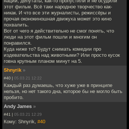
нации, депутаты, как-то пропустили и не осудили
этот фильм. Всё таки народное творчество как-
никак. И что все эти журналисты, режиссёры и
прочая оконокиношная движуха может это кино
похвалить.
Вот от чего я действительно не смог понять, что
люди на этот фильм пошли и многим он
понравился.
Куда ниже то? Будут снимать комедии про
издевательства над животными? Или просто кусок
говна крупным планом минут на 5.
Shnyrik
»
#40 |
05.03.21 12:22
Каждый раз думаешь, что хуже уже в принципе
нельзя, но нет такого дна, которое бы не могло быть
пробито.
Andy James
»
#41 |
05.03.21 12:29
Кому: Shnyrik,
#40