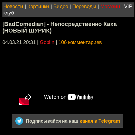
Новости
|
Картинки
|
Видео
|
Переводы
|
Магазин
|
VIP
клуб
[BadComedian] - Непосредственно Каха
(НОВЫЙ ШУРИК)
04.03.21 20:31
|
Goblin
|
106 комментариев
Подписывайся на наш
канал в Telegram