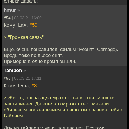
сливки давать!
hmur
»
#54 |
05.03.21 16:00
Кому: LnX,
#50
> "Громкая связь"
Ещё, очень понравился, фильм "Резня" (Carnage).
Вродь тоже по пьесе снят.
Примерно в одно время вышли.
Tampon
»
#55 |
05.03.21 17:11
Кому: lema,
#8
> Жесть, пропаганда мразотства в этой киношке
зашкаливает. Да ещё это мразотство смазали
обильным восхвалением и пафосом сравнив себя с
Гайдаем.
Других гайдаев у меня для вас нет! Поэтому