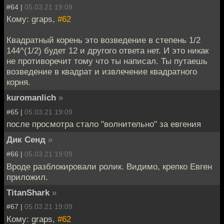
#64 |
05.03.21 19:09
Кому: graps,
#62
Квадратный корень это возведение в степень 1/2
144^(1/2) будет 12 и другого ответа нет. И это никак
не противоречит тому что ты написал. Ты путаешь
возведение в квадрат и извлечение квадратного
корня.
kuromanlich
»
#65 |
05.03.21 19:09
после просмотра стало "волнительно" за евгения
Дик Сенд
»
#66 |
05.03.21 19:09
Вроде разблокировали ролик. Видимо, крепко Евген
приложил.
TitanShark
»
#67 |
05.03.21 19:09
Кому: graps,
#62