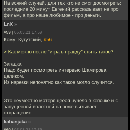
На всякий случай, для тех кто не смог досмотреть:
последние 20 минут Евгений рассказывает не про
фильм, а про наше любимое - про деньги.
LnX
»
#59 |
05.03.21 17:59
Кому: Кугутский,
#56
> Как можно после "игра в правду" снять такое?
Загадка.
Надо будет посмотреть интервью Шамирова
целиком.
Из нарезки непонятно как такое могло случится.
Это неуместно матерящееся чучело в кепочке и с
запущенной волоснёй на роже вызывает
отвращение.
kabanjaka
»
#60 |
05.03.21 17:59