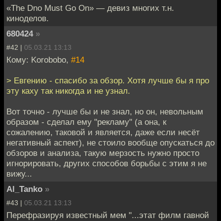
«The Dno Must Go On» — девиз многих т.н.
киноделов.
680424
»
#42 |
05.03.21 13:13
Кому: Korobobo,
#14
> Евгению - спасибо за обзор. Хотя лучше бы я про
эту каху так никогда и не узнал.
Вот точно - лучше бы и не знал, но он, невольным
образом - сделал ему "рекламу" (а она, к
сожалению, таковой и является, даже если несёт
негативный аспект), не стоило вообще опускаться до
обзоров и анализа, такую мерзость нужно просто
игнорировать, других способов борьбы с этим я не
вижу...
Al_Tanko
»
#43 |
05.03.21 13:13
Перефразируя известный мем "...этат филм гавной