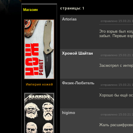
cтраницы: 1
Магазин
Artorias
отправлено 15.03.21 
Это взрыв был ког
забыл. Первые взр
Хромой Шайтан
отправлено 15.03.21 
Засмотрел с инте
Физик-Любитель
Империя ножей
отправлено 15.03.21 
Хорошо бы ещё ос
higimo
отправлено 15.03.21 
Жаль расшифровки