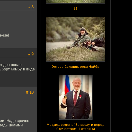
# 8
65
ение!
# 9
введен после
Остров Сахалин, река Найба
а борт бомбу в виде
# 10
ми. Надо срочно
 ведь целыми
Медаль ордена "За заслуги перед
Отечеством" II степени