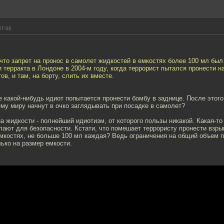
07:06
 что запрет на пронос в самолет жидкостей в емкостях более 100 мл бы
 терракта в Лондоне в 2004-м году, когда террорист пытался пронести н
в, и там, на борту, слить их вместе.
е какой-нибудь идиот попытается пронести бомбу в заднице. После этог
му миру начнут в очко заглядывать при посадке в самолет?
на жидкости - полнейший идиотизм, от которого пользы никакой. Какая-то
елают для безопасности. Кстати, что помешает террористу пронести взры
мкостях, не больше 100 мл каждая? Ведь ограничения на общий объем 
лько на размер емкости.