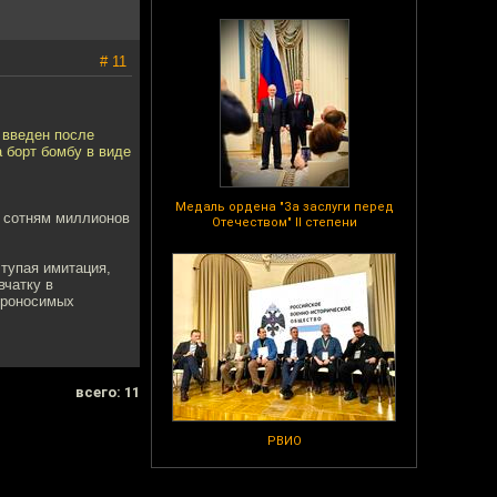
# 11
л введен после
а борт бомбу в виде
Медаль ордена "За заслуги перед
о сотням миллионов
Отечеством" II степени
 тупая имитация,
вчатку в
проносимых
всего: 11
РВИО