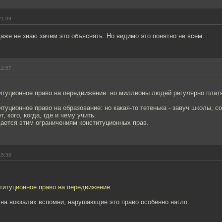
21:09
даже не знаю зачем это объяснять. Но видимо это понятно не всем.
12:57
итуционное право на передвижение: но миллионы людей регулярно плат
туционное право на образование: но какая-то тетенька - завуч школы, с
, кого, когда, где и чему учить.
ается этим ограничениям конституционных прав.
15:30
титуционное право на передвижение
на вокзалах вспомни, нарушающие это право особенно нагло.