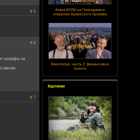
Атака БПЛА на Геленджик и
# 5
открытие Ормузского пролива
# 6
ят штрафы за
Клеопатра, часть 2: финансовое
оставляя
болото
Картинки
# 7