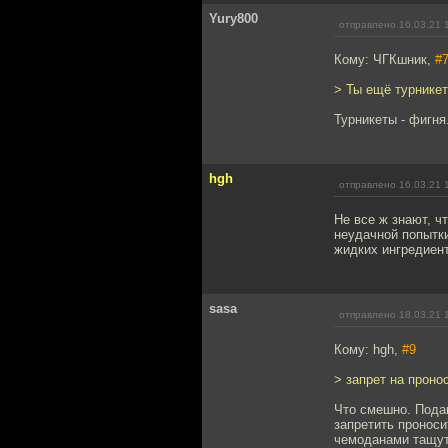
Yury800
отправлено 16.03.21 
Кому: ЧГКшник,
#
> Ты ещё турникет
Турникеты - фигня
hgh
отправлено 16.03.21 
Не все ж знают, ч
неудачной попытки
жидких ингредиенто
sasa
отправлено 18.03.21 
Кому: hgh,
#9
> запрет на проно
Что смешно. Пода
запретить проноси
чемоданами тащут 