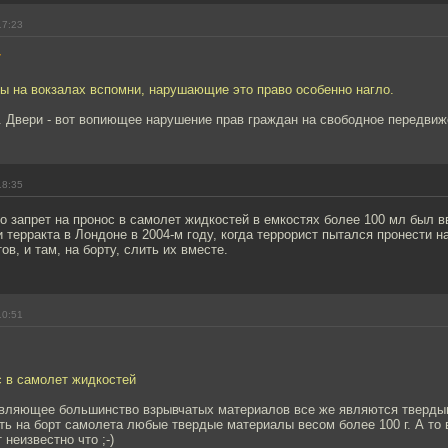
17:23
7
ы на вокзалах вспомни, нарушающие это право особенно нагло.
. Двери - вот вопиющее нарушение прав граждан на свободное передвиж
18:35
то запрет на пронос в самолет жидкостей в емкостях более 100 мл был 
 терракта в Лондоне в 2004-м году, когда террорист пытался пронести н
в, и там, на борту, слить их вместе.
10:51
с в самолет жидкостей
вляющее большинство взрывчатых материалов все же являются тверды
ть на борт самолета любые твердые материалы весом более 100 г. А то
неизвестно что ;-)