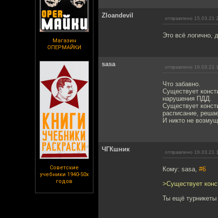
Zloandevil
отправлено 15.03.21 
Это всё логично, 
Магазин
ОПЕРМАЙКИ
sasa
отправлено 16.03.21 
Что забавно.
Существует конст
нарушения ПДД.
Существует консти
расписание, решает
И никто не возмущ
ЧГКшник
отправлено 16.03.21 
Советские
Кому: sasa,
#6
учебники 1940-50х
годов
>Существует конс
Ты ещё турникеты 