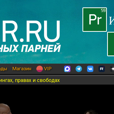
оды
Магазин
VIP
нгах, правах и свободах