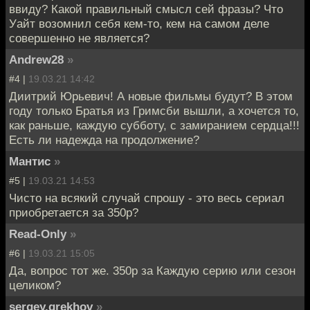
ввиду? Какой правильный смысл сей фразы? Что
Уайт возомнил себя кем-то, кем на самом деле
совершенно не является?
Andrew28
»
#4 |
19.03.21 14:42
Диитрий Юрьевич! А новые фильмы будут? В этом
году только Братья из Гримсби вышли, а хочется то,
как раньше, каждую субботу, с замиранием сердца!!!
Есть ли надежда на продолжение?
Мантис
»
#5 |
19.03.21 14:53
Чисто на всякий случай спрошу - это весь сериал
приобретается за 350р?
Read-Only
»
#6 |
19.03.21 15:05
Да, вопрос тот же. 350р за Каждую серию или сезон
целиком?
sergey.grekhov
»