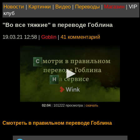
Новости
|
Картинки
|
Видео
|
Переводы
|
Магазин
|
VIP
клуб
"Во все тяжкие" в переводе Гоблина
19.03.21 12:58
|
Goblin
|
41 комментарий
02:04
|
101222 просмотра
|
скачать
Смотреть в правильном переводе Гоблина