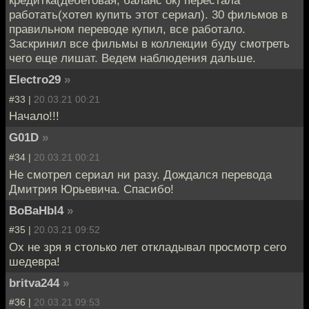
кредитка(дебетовая, баланс ок) перестала
работать(хотел купить этот сериал). 30 фильмов в
правильном переводе купил, все работало.
Заскринил все фильмы в коллекции буду смотреть
чего еще лишат. Ведем наблюдения дальше.
Electro29
»
#33 |
20.03.21 00:21
Начало!!!
G01D
»
#34 |
20.03.21 00:21
Не смотрел сериал ни разу. Дождался перевода
Дмитрия Юрьевича. Спасибо!
BoBaHbl4
»
#35 |
20.03.21 09:52
Ох не зря я столько лет откладывал просмотр сего
шедевра!
britva244
»
#36 |
20.03.21 09:53