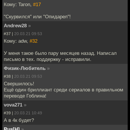
Кому: Taron,
#17
"Скурвился" или "Опидарел"!
Andrew28
»
#37 |
20.03.21 09:53
Кому: adw,
#32
У меня такое было пару месяцев назад. Написал
письмо в тех. поддержку - исправили.
Физик-Любитель
»
#38 |
20.03.21 09:53
Свершилось!
Ещё один бриллиант среди сериалов в правильном
переводе Гоблина!
vova271
»
#39 |
20.03.21 10:49
А в 4к будет?
Rus[H]
»