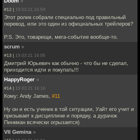
Doom
»
#12 |
19.03.21 15:59
Этот ролик собрали специально под правильный
перевод, или это один из официальных трейлеров?
P.S. Это, товарищи, мега-событие вообще-то.
scrum
»
#13 |
19.03.21 16:05
Дмитрий Юрьевич как обычно - что бы не сделал,
приходится идти и покупать!!!
HappyRoger
»
#14 |
19.03.21 16:16
Кому: Andy James,
#11
Ну он и есть ученик в той ситуации, Уайт его учит и
призывает к дисциплине и порядку, а дурачок
Пинкман всячески огрызается)
VII Gemina
»