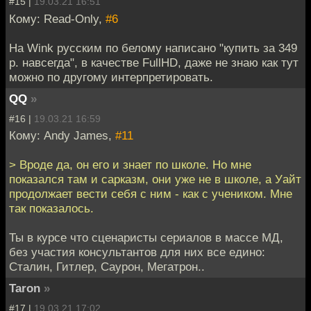
#15 |
19.03.21 16:51
Кому: Read-Only,
#6
На Wink русским по белому написано "купить за 349
р. навсегда", в качестве FullHD, даже не знаю как тут
можно по другому интерпретировать.
QQ
»
#16 |
19.03.21 16:59
Кому: Andy James,
#11
> Вроде да, он его и знает по школе. Но мне
показался там и сарказм, они уже не в школе, а Уайт
продолжает вести себя с ним - как с учеником. Мне
так показалось.
Ты в курсе что сценаристы сериалов в массе МД,
без участия консультантов для них все едино:
Сталин, Гитлер, Саурон, Мегатрон..
Taron
»
#17 |
19.03.21 17:02