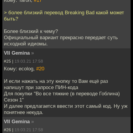
> более близкий перевод Breaking Bad какой может
быть?
Более близкий к чему?
Официальный вариант прекрасно передает суть
исходной идиомы.
VII Gemina
»
#25 |
19.03.21 17:58
Кому: ecolog,
#20
И если нажать на эту кнопку то Вам ещё раз
напишут при запросе ПИН-кода
Для покупки "Во все тяжкие (в переводе Гоблина)
Сезон 1"
И далее предлагается ввести этот самый код. Ну уж
понятнее некуда.
VII Gemina
»
#26 |
19.03.21 17:58