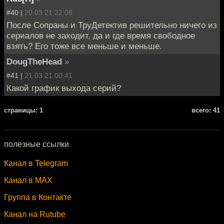
#40 |
20.03.21 22:08
После Сопраны и ТруДетектив решительно ничего из
сериалов не заходит, да и где время свободное
взять? Его тоже все меньше и меньше.
DougTheHead
»
#41 |
21.03.21 00:41
Какой график выхода серий?
cтраницы: 1
всего: 41
полезные ссылки
Канал в Telegram
Канал в MAX
Группа в Контакте
Канал на Rutube