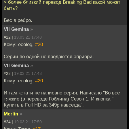
> более близкий перевод Breaking Bad какой может
быть?
Бес в ребро.
VII Gemina
»
#22 |
19.03.21 17:48
Кому: ecolog,
#20
Серии по одной не продаются априори.
VII Gemina
»
#23 |
19.03.21 17:48
Кому: ecolog,
#20
И там кстати не написано серия. Написано "Во все
тяжкие (в переводе Гоблина) Сезон 1. И кнопка "
Купить в Full HD за 349р навсегда".
Merlin
»
#24 |
19.03.21 17:50
Кому: Taron,
#17