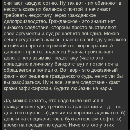
считают каждую сотню. Ну так вот - их обвиняют в
несостыковке их баланса с почтой и начинают
требовать недостачу через гражданское
делопроизводство. Гражданское - это значит нет
никакого следствия, стороны просто выставляют
свои аргументы и суд решает кто победил. Можно
себе представить каковы шансы на победу у мелкого
хозяйчика против огромной гос. коропорации. А
дальше - просто, владелец бранча проигрывает
дело, с него взымают недостачу (часто это
приводило к личному банкротству) и потом почта
обрашается в полицию. Вот вор - это доказанный
факт - вот решение гражданского суда, не могли бы
вы разобраться. Ну и все, зачем следствие - факт
кражи зафиксирован, будьте любезны на нары.
Да, можно сказать, что надо было биться в
гражданском суде, требовать транзакции и т.д. - но
для этого нужны, а) деньги на хороших адвокатов, б)
деньги на специалистов в бухгалтерском софте, в)
время на поездки по судам. Ничего этого у этих