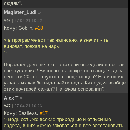
людям".
Magister_Ludi
»
#46 |
27.04.21 10:22
Кому: Goblin,
#18
> в программе вот так написано, а значит - ты
виноват, поехал на нары
>
Поражает даже не это - а как они определили состав
преступления? Виновность конкретного лица? Где у
него эти 20 тыс. фунтов в конце концов? Если он их
украл - их как бы надо найти ведь. Как судья вообще
этих почтарей сажал? На каком основании?
Alex T
»
#47 |
27.04.21 10:26
Кому: Basilevs,
#17
> Ведь есть же всякие приходные и отпускные
ордера, в них можно закопаться и всё восстановить.