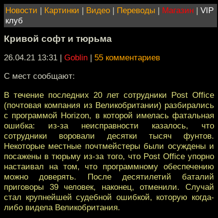
Новости
|
Картинки
|
Видео
|
Переводы
|
Магазин
|
VIP
клуб
Кривой софт и тюрьма
26.04.21 13:31
|
Goblin
|
55 комментариев
С мест сообщают:
В течение последних 20 лет сотрудники Post Office
(почтовая компания из Великобритании) разбирались
с программой Horizon, в которой имелась фатальная
ошибка: из-за неисправности казалось, что
сотрудники воровали десятки тысяч фунтов.
Некоторые местные почтмейстеры были осуждены и
посажены в тюрьму из-за того, что Post Office упорно
настаивал на том, что программному обеспечению
можно доверять. После десятилетий баталий
приговоры 39 человек, наконец, отменили. Случай
стал крупнейшей судебной ошибкой, которую когда-
либо видела Великобритания.