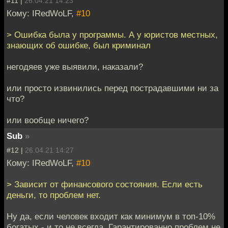
#11 |
26.04.21 14:23
Кому: IRedWoLF,
#10
> Ошибка была у программы. А у юристов местных,
знающих об ошибке, был криминал
негодяев уже выявили, наказали?
или просто извинились перед пострадавшими ни за
что?
или вообще ничего?
Sub
»
#12 |
26.04.21 14:27
Кому: IRedWoLF,
#10
> Зависит от финансового состояния. Если есть
деньги, то проблем нет.
Ну да, если человек входит как минимум в топ-10%
богатых - и то не всегда. Гарантированно проблем не