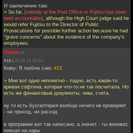
И заключение там:
> So far,
[nobody at the Post Office or Fujitsu has been
held accountable]
, although the High Court judge said he
would refer Fujitsu to the Director of Public
Prosecutions for possible further action because he had
"grave concerns" about the evidence of the company's
employees.
Goblin
»
#18 |
26.04.21 14:53
Кому: Я люблю снег,
#13
> Мне вот одно непонятно - ладно, есть какая-то
кривая софтина, которая что-то не так посчитала. Но
есть же финансовые документы, чеки, счета.
ну то есть бухгалтерия вообще ничего не проверяет
- ни приход, ни расход
в программе вот так написано, а значит - ты виноват,
поехал на нары