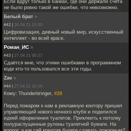
Если вдруг только в банках, где они держали счета
не было ровно такой же ошибки, что невозможно.
Белый брат
»
#42 |
26.04.21 22:30
Цифровизация, дивный новый мир, искусственный
интеллект - во всей красе.
Роман_ИС
»
#43 |
27.04.21 00:27
Сдаётся мне, что этими ошибками в программном
коде кто-то пользовался все эти годы.
Zav
»
#44 |
27.04.21 10:19
Кому: Thunderbringer,
#28
Перед пожаром к нам в рекламную контору пришел
управляющий нового ночного клубя и поделился
идеей оформления туалетов. Приклеить к потолку
полураспущенные рулоны туалетной бумаги. На
вопрос а как сей креатив будете сдавать пожарным?