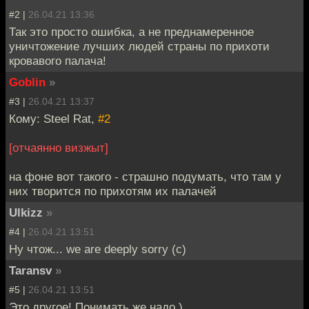
#2 |
26.04.21 13:36
Так это просто ошибка, а не преднамеренное
уничтожение лучших людей страны по прихоти
кровавого палача!
Goblin
»
#3 |
26.04.21 13:37
Кому: Steel Rat,
#2
[отчаянно визжыт]
на фоне вот такого - страшно подумать, что там у
них творится по прихотям их палачей
Ulkizz
»
#4 |
26.04.21 13:51
Ну чтож... we are deeply sorry (c)
Taransv
»
#5 |
26.04.21 13:51
Это другое! Понимать же надо )