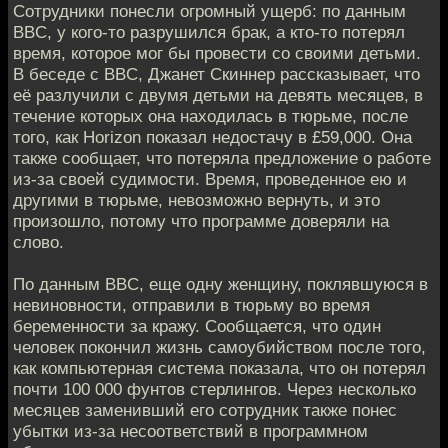
Сотрудники понесли огромный ущерб: по данным
BBC, у кого-то разрушился брак, а кто-то потерял
время, которое мог бы провести со своими детьми.
В беседе с BBC, Джанет Скиннер рассказывает, что
её разлучили с двумя детьми на девять месяцев, в
течение которых она находилась в тюрьме, после
того, как Horizon показал недостачу в £59,000. Она
также сообщает, что потеряла предложение о работе
из-за своей судимости. Время, проведенное ею и
другими в тюрьме, невозможно вернуть, и это
произошло, потому что программе доверяли на
слово.
По данным BBC, еще одну женщину, поклявшуюся в
невиновности, отправили ​​в тюрьму во время
беременности за кражу. Сообщается, что один
человек покончил жизнь самоубийством после того,
как компьютерная система показала, что он потерял
почти 100 000 фунтов стерлингов. Через несколько
месяцев заменивший его сотрудник также понес
убытки из-за несоответствий в программном