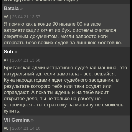
Batala
»
#6 |
26.04.21 13:57
Я помню как в конце 90 начале 00 на заре
автоматизации отчет из бух. системы считался
секретным документом, могли запросто ноги
оторвать безо всяких судов за лишнюю болтовню.
Sub
»
#7 |
26.04.21 13:58
Британская административно-судебная машина, это
натуральный ад, если замотала - все, вешайся.
Куча народа годами ждет судебного заседания, в
результате которого тебя или таки осудят или
оправдают. А пока ты ждешь и на тебе висит
открытое дело, ты не только на работу не
устроищься - ты страховку на машину не сможешь
купить.
VII Gemina
»
#8 |
26.04.21 14:10