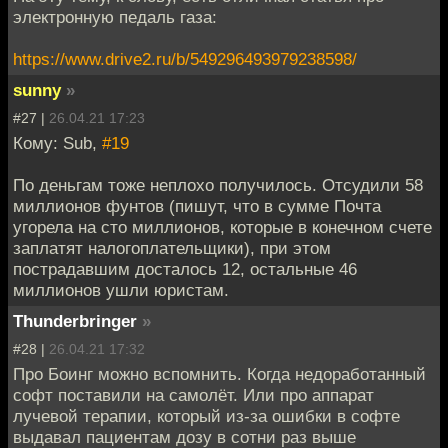
электронную педаль газа:
https://www.drive2.ru/b/549296493979238598/
sunny
»
#27 |
26.04.21 17:23
Кому: Sub,
#19
По деньгам тоже неплохо получилось. Отсудили 58
миллионов фунтов (пишут, что в сумме Почта
угорела на сто миллионов, которые в конечном счете
заплатят налогоплательщики), при этом
пострадавшим досталось 12, остальные 46
миллионов ушли юристам.
Thunderbringer
»
#28 |
26.04.21 17:32
Про Боинг можно вспомнить. Когда недоработанный
софт поставили на самолёт. Или про аппарат
лучевой терапии, который из-за ошибки в софте
выдавал пациентам дозу в сотни раз выше