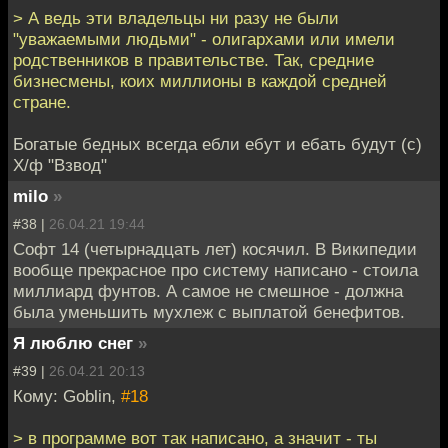
> А ведь эти владельцы ни разу не были
"уважаемыми людьми" - олигархами или имели
родственников в правительстве. Так, средние
бизнесмены, коих миллионы в каждой средней
стране.
Богатые бедных всегда ебли ебут и ебать будут (с)
Х/ф "Взвод"
milo
»
#38 |
26.04.21 19:44
Софт 14 (четырнадцать лет) косячил. В Википедии
вообще прекрасное про систему написано - стоила
миллиард фунтов. А самое не смешное - должна
была уменьшить мухлеж с выплатой бенефитов.
Я люблю снег
»
#39 |
26.04.21 20:13
Кому: Goblin,
#18
> в программе вот так написано, а значит - ты