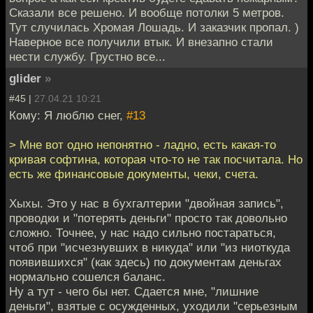
Сказали все решено. И вообще потолки 5 метров.
Тут случилась Хромая Лошадь. И заказчик пропал. )
Наверное все получили втык. И внезапно стали
нести службу. Грустно все...
glider
»
#45 |
27.04.21 10:21
Кому: Я люблю снег,
#13
> Мне вот одно непонятно - ладно, есть какая-то
кривая софтина, которая что-то не так посчитала. Но
есть же финансовые документы, чеки, счета.
Хыхы. Это у нас в бухгалтерии "двойная запись",
проводки и "потерять деньги" просто так довольно
сложно. Точнее, у нас надо сильно постараться,
чтоб при "исчезнувших в никуда" или "из ниоткуда
появившихся" (как здесь) по документам деньгах
нормально сошелся баланс.
Ну а тут - чего бы нет. Сдается мне, "лишние
деньги", взятые с осужденных, уходили "серьезным