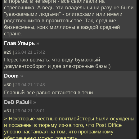
в тюрьме, в четверти - всё сваливали на
стрелочника. А ведь эти владельцы ни разу не были
"уважаемыми людьми" - олигархами или имели
родственников в правительстве. Так, средние
бизнесмены, коих миллионы в каждой средней
стране.
Глав Упырь
»
#29 |
26.04.21 17:42
Перестаю ворчать, что веду бумажный
документооборот и две электронные базы!)
Doom
»
#30 |
26.04.21 17:48
Главный всё равно останется в тени.
DeD Pa3uH
»
#31 |
26.04.21 18:01
> Некоторые местные почтмейстеры были осуждены
и посажены в тюрьму из-за того, что Post Office
упорно настаивал на том, что программному
обеспечению можно доверять.