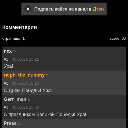
Подписывайся на канал в
Дзен
Комментарии
cтраницы: 1
всего: 33
nex
»
#1 |
09.05.21 15:22
Ура!
ralph_the_dummy
»
#2 |
09.05.21 15:23
С Днём Победы! Ура!
Gerr_man
»
#3 |
09.05.21 15:33
С праздником Великой Победы! Ура!
Press
»