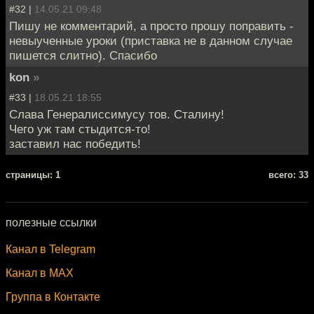
#32 |
14.05.21 09:48
Пишу не комментарий, а просто прошу поправить -
невыученные уроки (приставка не в данном случае
пишется слитно). Спасибо
kon
»
#33 |
18.05.21 18:55
Слава Генералиссимусу тов. Сталину!
Чего уж там стыдится-то!
заставил нас победить!
cтраницы: 1
всего: 33
полезные ссылки
Канал в Telegram
Канал в MAX
Группа в Контакте