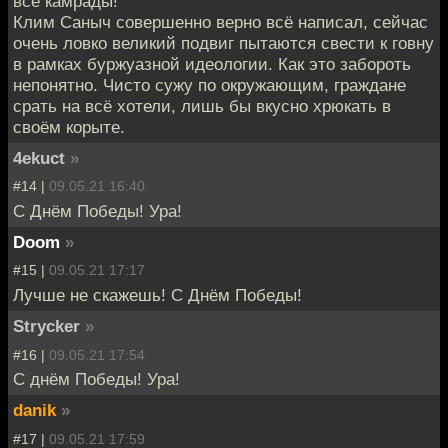
все камрады!
Клим Саныч совершенно верно всё написал, сейчас
очень ловко великий подвиг пытаются свести к говну
в рамках буржуазной идеологии. Как это забороть
непонятно. Чисто сужу по окружающим, граждане
срать на всё хотели, лишь бы вкусно хрюкать в
своём корыте.
4ekuct
»
#14 |
09.05.21 16:40
С Днём Победы! Ура!
Doom
»
#15 |
09.05.21 17:17
Лучше не скажешь! С Днём Победы!
Strycker
»
#16 |
09.05.21 17:54
С днём Победы! Ура!
danik
»
#17 |
09.05.21 17:59