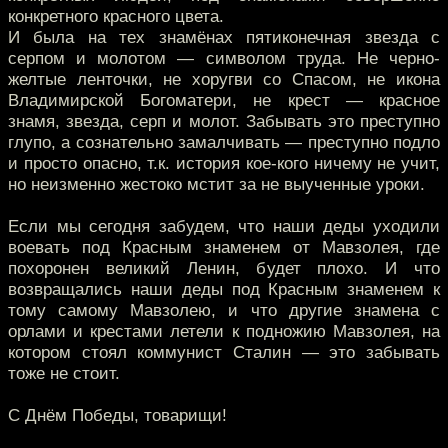
конкретного красного цвета.
И была на тех знамёнах пятиконечная звезда с
серпом и молотом — символом труда. Не черно-
желтые ленточки, не хоругви со Спасом, не икона
Владимирской Богоматери, не крест — красное
знамя, звезда, серп и молот. Забывать это преступно
глупо, а сознательно замалчивать — преступно подло
и просто опасно, т.к. история кое-кого ничему не учит,
но неизменно жестоко мстит за не выученные уроки.
Если мы сегодня забудем, что наши деды уходили
воевать под Красным знаменем от Мавзолея, где
похоронен великий Ленин, будет плохо. И что
возвращались наши деды под Красным знаменем к
тому самому Мавзолею, и что другие знамена с
орлами и крестами летели к подножию Мавзолея, на
котором стоял коммунист Сталин — это забывать
тоже не стоит.
С Днём Победы, товарищи!