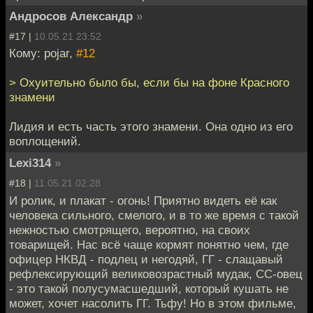
Андросов Александр
»
#17 |
10.05.21 23:52
Кому: pojar,
#12
> Охуительно было бы, если бы на фоне Красного
знамени
Лидия и есть часть этого знамени. Она одно из его
воплощений.
Lexi314
»
#18 |
11.05.21 02:28
И ролик, и плакат - огонь! Приятно видеть её как
человека сильного, смелого, и в то же время с такой
нежностью смотрящего, вероятно, на своих
товарищей. Нас всё чаще кормят понятно чем, где
офицер НКВД - подлец и негодяй, ГГ - слащавый
рефлексирующий великовозрастный мудак, СС-овец
- это такой полусумасшедший, который кушать не
может, хочет насолить ГГ. Тьфу! Но в этом фильме,