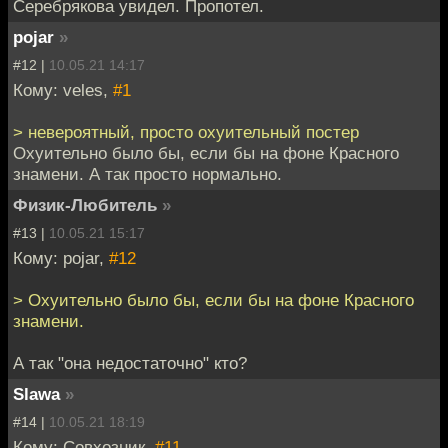
Серебрякова увидел. Пропотел.
pojar
»
#12 |
10.05.21 14:17
Кому: veles,
#1
> невероятный, просто охуительный постер
Охуительно было бы, если бы на фоне Красного
знамени. А так просто нормально.
Физик-Любитель
»
#13 |
10.05.21 15:17
Кому: pojar,
#12
> Охуительно было бы, если бы на фоне Красного
знамени.
А так "она недостаточно" кто?
Slawa
»
#14 |
10.05.21 18:19
Кому: Совхозник,
#11