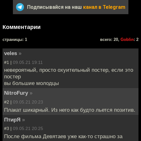
Подписывайся на наш
канал в Telegram
Комментарии
cтраницы: 1
всего: 20,
Goblin
: 2
veles
»
#1 |
09.05.21 19:11
невероятный, просто охуительный постер, если это
постер
вы большие молодцы
NitroFury
»
#2 |
09.05.21 20:23
Плакат шикарный. Из него как будто льется позитив.
ПтирЯ
»
#3 |
09.05.21 20:25
После фильма Девятаев уже как-то страшно за