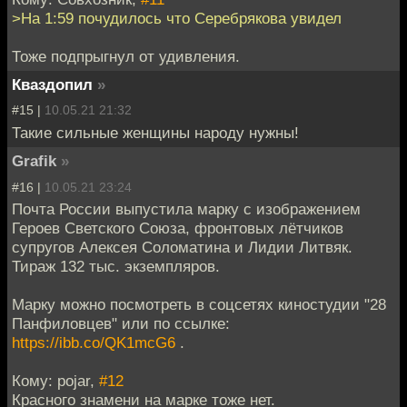
>На 1:59 почудилось что Серебрякова увидел
Тоже подпрыгнул от удивления.
Кваздопил
»
#15 |
10.05.21 21:32
Такие сильные женщины народу нужны!
Grafik
»
#16 |
10.05.21 23:24
Почта России выпустила марку с изображением
Героев Светского Союза, фронтовых лётчиков
супругов Алексея Соломатина и Лидии Литвяк.
Тираж 132 тыс. экземпляров.
Марку можно посмотреть в соцсетях киностудии "28
Панфиловцев" или по ссылке:
https://ibb.co/QK1mcG6
.
Кому: pojar,
#12
Красного знамени на марке тоже нет.