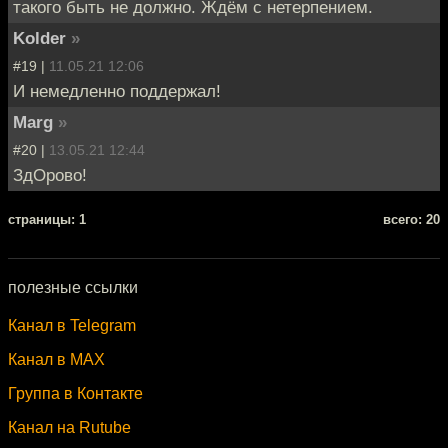
такого быть не должно. Ждём с нетерпением.
Kolder
»
#19 |
11.05.21 12:06
И немедленно поддержал!
Marg
»
#20 |
13.05.21 12:44
ЗдОрово!
cтраницы: 1
всего: 20
полезные ссылки
Канал в Telegram
Канал в MAX
Группа в Контакте
Канал на Rutube