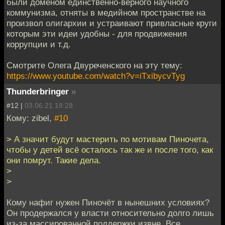
были доменом единственно-верного научного
коммунизма, отняты в медийном пространстве на
произвол олигархии и устраивают привласные круги
которым эти идеи удобны - для продвижения
коррупции и т.д.
Смотрите Олега Двуреченского на эту тему:
https://www.youtube.com/watch?v=iTxibycvTyg
Thunderbringer
»
#12 |
03.06.21 18:28
Кому: zibel,
#10
> А значит будут мастерить по мотивам Пиночета,
чтобы у детей всё осталось так же и после того, как
они помрут. Такие дела.
>
>
Кому нафиг нужен Пиночёт в нынешних условиях?
Он продержался у власти относительно долго лишь
из-за массированной поддержки извне. Все