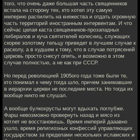
того, что очень даже большая часть священников
встала на сторону тех, кто хотел эту самую
империю распилить на княжества и отдать огромную
часть территорий иностранным интервентам. И что
сейчас целая каста священников-прозападных
либералов и куча святителей колесниц, служащих
скорее золотому тельцу приведет в лучшем случае к
расколу, а в худшем к тому, что в случае потрясений
церковь просто снесут опять, и возможно в этом
случае полностью, а не как при СССР.
Но перед революцией 1905ого года тоже были те,
кто понимал к чему тогда шло, причем занимавшие
в иерархии церкви не последние места. Но тогда их
вообще никто не слушал.
А вообще булкохрусты могут вдыхать поглубже.
Фарш невозможно провернуть назад и мясо из
котлет не восстановишь. Время империй дааавно
ушло, время религиозных конфессий управляющих
государством за пределами нескольких исламских и