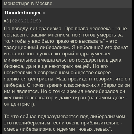
монастыря в Москве.
Thunderbringer
»
#3 |
02.06.21 21:59
По поводу либерализма. Про права человека - "я не
согласен с вашим мнением, но я готов умереть за
то, чтобы у вас было право его высказать" - это
традиционный либерализм. Я небольшой его фанат
из-за второго пункта, который подразумевает
минимальное вмешательство государства в дела
бизнеса, да и еще некоторых вещей. Но его
носителями в современном обществе скорее
являются центристы. Наш президент говорил, что он
либерал. С точки зрения классических либералов он
им и является. Но с точки зрения неолибералов он
жесткий консерватор и даже тиран (на самом деле -
он центрист).
То что сейчас подразумевается под либерализмом -
это неолиберализм, если очень приблизительно -
смесь либерализма с идеями "новых левых",