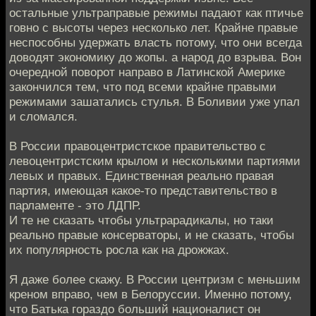
остальные ультраправые режимы падают как птичье
говно с высоты через несколько лет. Крайне правые
неспособны удержать власть потому, что они всегда
доводят экономику до жопы. а народ до взрыва. Вон
очередной поворот направо в Латинской Америке
закончился тем, что под всеми крайне правыми
режимами зашатались стулья. В Боливии уже упал
и сломался.
В России правоцентристское правительство с
левоцентристским крылом и несколькими партиями
левых и правых. Единственная реально правая
партия, имеющая какое-то представительство в
парламенте - это ЛДПР.
И те не сказать чтобы ультрарадикалы, но таки
реально правые консерваторы, и не сказать, чтобы
их популярность росла как на дрожжах.
Я даже более скажу. В России центризм с меньшим
креном вправо, чем в Белоруссии. Именно потому,
что Батька гораздо больший националист он