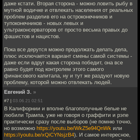
даже кстати. Вторая сторона - можно ловить рыбу в
мутной водичке и отвлекать населения от реальных
проблем разделив его на остроконечников и
тупоконечников - новых левых и
ультраконсерваторов от просто весьма правых до
фашистов и нацистов.
Пока все дерутся можно продолжать делать дела,
плюс исключается вариант смены самой системы -
даже если вдруг какая сторона победит, она все
равно будет под контролем этого самого
финансового капитала, ну и тут же раздуют новую
проблему, которой можно отвлекать людей.
Евгений З.
»
#7 |
03.06.21 02:51
В Калифорнии и вполне благополучные белые не
любили Трампа, уже не говоря о граффити и рэпе
практически сразу после выборов (не помню точно,
но возможно
https://youtu.be/WkZ5e94QnWk
или
https://youtu.be/xQiCYNsjzB4
). И самое интересное,