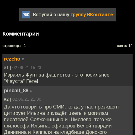
Вступай в нашу
группу ВКонтакте
Комментарии
cтраницы: 1
всего: 14
rezcho
»
#1 |
02.06.21 15:23
Израиль Фунт за фашистов - это посильнее
"Фауста" Гёте!
pinball_88
»
#2 |
02.06.21 21:30
Да что говорить про СМИ, когда у нас президент
цитирует Ильина и кладёт цветы к могилам
писателей Солженицына и Шмелева, того же
философа Ильина, офицеров Белой гвардии
Деникина и Каппеля на кладбище Донского