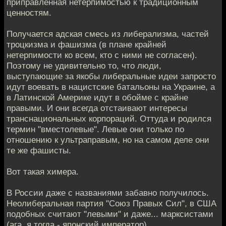
приправленная нетерпимостью к традиционным
ценностям.
Получается адская смесь из либерализма, частей
троцкизма и фашизма (в плане крайней
нетерпимости ко всем, кто с ними не согласен).
Поэтому не удивительно то, что люди,
выступающие за якобы либеральные идеи запросто
идут воевать в нацистские батальоны на Украине, а
в Латинской Америке идут в обойме с крайне
правыми. И они всегда отстаивают интересы
транснациональных корпораций. Оттуда и родился
термин "вместолевые". Левые они только по
отношению к ультраправым, но на самом деле они
те же фашисты.
Вот такая химера.
В России даже с названиями забавно получилось.
Неолиберальная партия "Союз Правых Сил", в США
подобных считают "левыми" и даже... марксистами
(ага, я тогда - японский император).