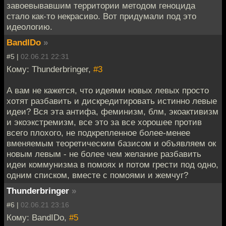
завоевывавшим территории методом геноцида
стало как-то некрасиво. Вот придумали под это
идеологию.
BandIDo
»
#5 |
02.06.21 22:31
Кому: Thunderbringer,
#3
А вам не кажется, что идеями новых левых просто
хотят разбавить и дискредитировать истинно левые
идеи? Вся эта антифа, феминизм, блм, экоактивизм
и экоэкстремизм, все это за все хорошее против
всего плохого, не подкрепленное более-менее
вменяемым теоретическим базисом и объявляем ок
новым левым - не более чем желание разбавить
идеи коммунизма в помоях и потом грести под одно,
одним списком, вместе с помоями и жемчуг?
Thunderbringer
»
#6 |
02.06.21 23:16
Кому: BandIDo,
#5