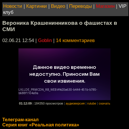
Новости
|
Картинки
|
Видео
|
Переводы
|
Магазин
|
VIP
клуб
Вероника Крашенинникова о фашистах в
СМИ
02.06.21 12:54
|
Goblin
|
14 комментариев
01:12:09
|
184350 просмотров
|
аудиоверсия
|
rutube
|
скачать
Телеграм-канал
Cерия книг «Реальная политика»