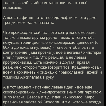
только за счёт либерал-капитализма это всё
возможно.
А вся эта фигня - этот псевдо-лефтизм, это даже
троцкизмом жалко назвать.
Что происходит сейчас - это контр-консюмеризм,
только в неком другом русле - вместо того чтобы
покупать традиционные консюмерские ценности (с
80х и до начала нулевых) - теперь чтобы быть в
контр-тренде ("мы против"): все в веганы / хипстеры
/ геи / трансы и т.д. Это реакция, а не левый
прогрессивизм. Есть конечно и другая, правая
реакция о которой тоже говорит тов. Крашенникова -
всем в коричневый хиджаб с православной иконой и
томиком Архипелага в руку.
А в тот момент - истинно левые идеи - всё ещё
скооперированны - лже-прогрессивным олигархатом.
Типо Маска, Безоса и т.д. Идеи как космос, Марс,
правилная забота об Экологии и т.д. которые всегда