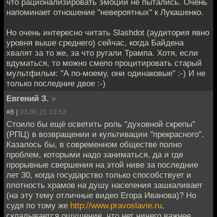
что рационализировать эмоции не пытались. Очень
напоминает отношение "невероятных" к Лукашенко.
Но очень интересно читать Slashdot (аудитория явно
уровня выше среднего) сейчас, когда Байдена
хвалят за то же, за что ругали Трампа. Хотя, если
вдуматься, то можно смело процитировать старый
мультфильм: "А по-моему, они одинаковые" :-) И не
только последние двое :-)
Евгений З.
»
#8 |
03.06.21 03:53
Стоило бы ещё осветить роль "духовной скрепы"
(РПЦ) в возвращении и культивации "прекрасного".
Казалось бы, в современном обществе полно
проблем, которыми надо заниматься, да и где
прорывные свершения на этой ниве за последние
лет 30, когда государство только способствует и
плотность храмов на душу населения зашкаливает
(на эту тему отличные видео Егора Иванова)? Но
судя по тому же
http://www.pravoslavie.ru
,
складывается ощущение, что нет ничего важнее