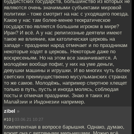
буддистских государств, большинство из которых не
являются очень значимыми субъектами мировой
политики - тоже смотрит на нас с уходящего поезда.
Какое у нас там более-менее теократическое
государство является большим игроком в мире?
Иран? И всё. А у нас религиозные деятели имеют
такое же влияние, как католическая церковь на
западе - праздники народ отмечает и по праздникам
некоторые ходят в церковь. Некоторые даже по
воскресеньям. Но на этом все заканчивается. А
молодёжи вообще пофиг, у них на уме деньги,
девушки машины и игрушки. И во многих чуть более
светских преимущественно мусульманских странах
то же самое. Молодёжь, например спиртное хлещет
только в путь, пусть и иногда молясь, соблюдая
посты и отмечая праздники. Знаю я таких из
Малайзии и Индонезии например.
zibel
»
#10 |
03.06.21 10:27
Компетентная в вопросе барышня. Однако, думаю,
воюет она с ветряными мельницами. Можно всё