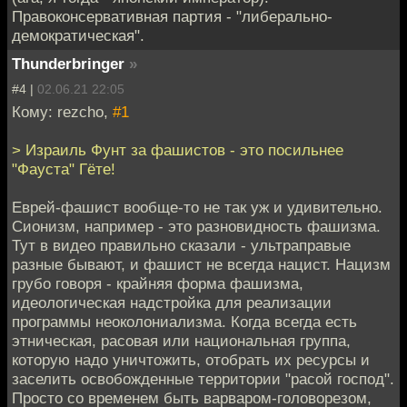
Правоконсервативная партия - "либерально-
демократическая".
Thunderbringer
»
#4 |
02.06.21 22:05
Кому: rezcho,
#1
> Израиль Фунт за фашистов - это посильнее
"Фауста" Гёте!
Еврей-фашист вообще-то не так уж и удивительно.
Сионизм, например - это разновидность фашизма.
Тут в видео правильно сказали - ультраправые
разные бывают, и фашист не всегда нацист. Нацизм
грубо говоря - крайняя форма фашизма,
идеологическая надстройка для реализации
программы неоколониализма. Когда всегда есть
этническая, расовая или национальная группа,
которую надо уничтожить, отобрать их ресурсы и
заселить освобожденные территории "расой господ".
Просто со временем быть варваром-головорезом,