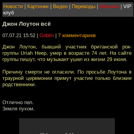
Новости
|
Картинки
|
Видео
|
Переводы
|
Магазин
|
VIP
клуб
Джон Лоутон всё
07.07.21 15:52
|
Goblin
|
7 комментариев
Джон Лоутон, бывший участник британской рок-
группы Uriah Heep, умер в возрасте 74 лет. На сайте
группы пишут, что музыкант ушел из жизни 29 июня.
Причину смерти не огласили. По просьбе Лоутона в
траурной церемонии примут участие только близкие
родственники.
Отлично пел.
Земля пухом.