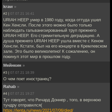
kraw
»
#2 |
07.07.21 16:41
URIAH HEEP умер в 1980 году, когда оттуда ушел
Кен Хенсли. После этого можно было только
наблюдать гальванизированный труп прежнего
URIAH HEEP. Его стремительную деградацию. А
душа прежнего URIAH HEEP ушла вместе с Кеном
Хенсли. Кстати, был на его концерте в Кремлевском
зале. Это было великолепно! К сожалению, он
покинул этот мир в прошлом году.
Мейнкин
»
#3 |
07.07.21 18:39
О чем поет иностранец?
Rahab
»
#4 |
07.07.21 19:27
Тут говорят, что Ричард Доннер , того, в верхнюю
тундру отправился(
https://lenta.ru/news/2021/07/06/died/