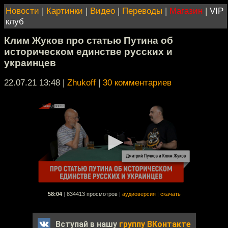
Новости
|
Картинки
|
Видео
|
Переводы
|
Магазин
|
VIP
клуб
Клим Жуков про статью Путина об
историческом единстве русских и
украинцев
22.07.21 13:48
|
Zhukoff
|
30 комментариев
58:04
|
834413 просмотров
|
аудиоверсия
|
скачать
Вступай в нашу
группу ВКонтакте