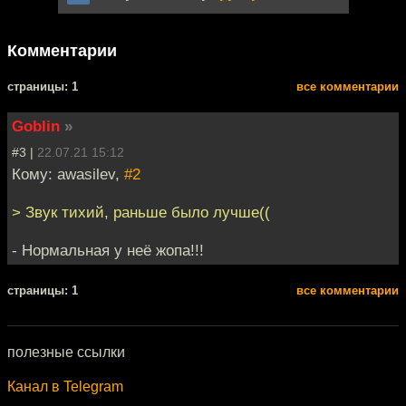
Комментарии
cтраницы: 1
все комментарии
Goblin
»
#3 |
22.07.21 15:12
Кому: awasilev,
#2
> Звук тихий, раньше было лучше((
- Нормальная у неё жопа!!!
cтраницы: 1
все комментарии
полезные ссылки
Канал в Telegram