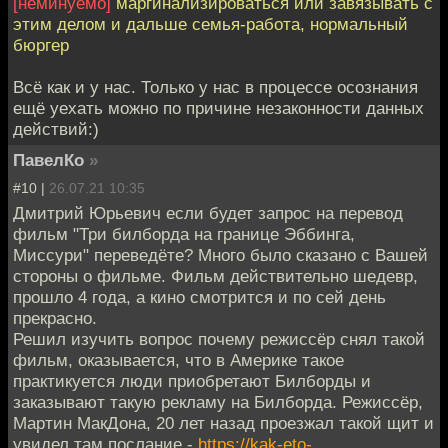
[неминуемо]
маргинализироваться или завязывать с
этим делом и дальше семья-работа, нормальный
бюргер
Всё как и у нас. Только у нас в процессе осознания
ещё уехать можно по причине незаконности данных
действий:)
ПавелКо
»
#10 |
26.07.21 10:35
Дмитрий Юрьевич если будет запрос на перевод
фильм "Три билборда на границе Эббинга,
Миссури" переведёте? Много было сказано с Вашей
стороны о фильме. Фильм действительно шедевр,
прошло 4 года, а кино смотрится и по сей день
прекрасно.
Решил изучить вопрос почему режиссёр снял такой
фильм, оказывается, что в Америке такое
практикуется люди приобретают Билборды и
заказывают такую рекламу на Билборда. Режиссёр,
Мартин МакДона, 20 лет назад проезжал такой щит и
увидел там послание -
https://kak-eto-