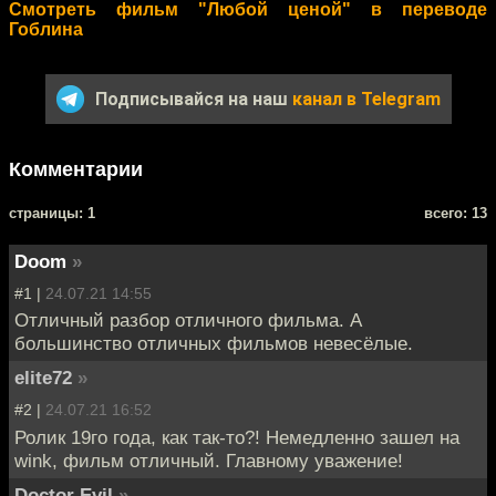
Смотреть фильм "Любой ценой" в переводе
Гоблина
Подписывайся на наш
канал в Telegram
Комментарии
cтраницы: 1
всего: 13
Doom
»
#1 |
24.07.21 14:55
Отличный разбор отличного фильма. А
большинство отличных фильмов невесёлые.
elite72
»
#2 |
24.07.21 16:52
Ролик 19го года, как так-то?! Немедленно зашел на
wink, фильм отличный. Главному уважение!
Doctor Evil
»