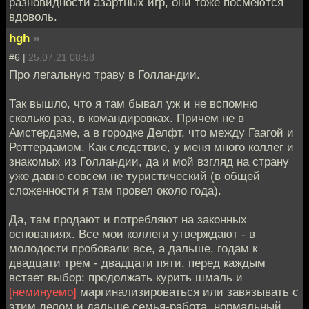
разновидности азартных игр, они тоже посмеются
вдоволь.
hgh
»
#6 |
25.07.21 08:58
Про легальную траву в Голландии.
Так вышло, что я там бывал уж и не вспомню
сколько раз, в командировках. Причем не в
Амстердаме, а в городке Делфт, что между Гаагой и
Роттердамом. Как следствие, у меня много коллег и
знакомых из Голландии, да и мой взгляд на страну
уже давно совсем не туристический (в общей
сложенности я там провел около года).
Да, там продают и потребляют на законных
основаниях. Все мои коллеги утверждают - в
молодости пробовали все, а дальше, годам к
двадцати трем - двадцати пяти, перед каждым
встает выбор: продолжать курить шмаль и
[неминуемо]
маргинализироваться или завязывать с
этим делом и дальше семья-работа, нормальный