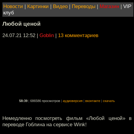
Новости
|
Картинки
|
Видео
|
Переводы
|
Магазин
|
VIP
клуб
Любой ценой
24.07.21 12:52
|
Goblin
|
13 комментариев
58:39
|
686586 просмотров
|
аудиоверсия
|
вконтакте
|
скачать
Немедленно посмотреть фильм «Любой ценой» в
переводе Гоблина на сервисе Wink!