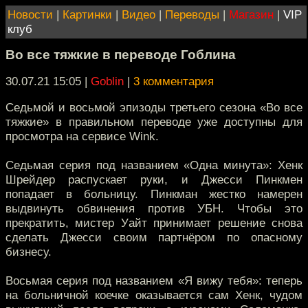
Новости
|
Картинки
|
Видео
|
Переводы
|
Магазин
|
VIP
клуб
Во все тяжкие в переводе Гоблина
30.07.21 15:05
|
Goblin
|
3 комментария
Седьмой и восьмой эпизоды третьего сезона «Во все
тяжкие» в правильном переводе уже доступны для
просмотра на сервисе Wink.
Седьмая серия под названием «Одна минута»: Хенк
Шрейдер распускает руки, и Джесси Пинкмен
попадает в больницу. Пинкман жестко намерен
выдвинуть обвинения против УБН. Чтобы это
прекратить, мистер Уайт принимает решение снова
сделать Джесси своим партнёром по опасному
бизнесу.
Восьмая серия под названием «Я вижу тебя»: теперь
на больничной коечке оказывается сам Хенк, чудом