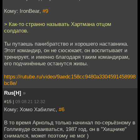
Кому: IronBear,
#9
> Как-то странно называть Хартмана отцом
солдатов.
Ты путаешь панибратство и хорошего наставника.
Этот командир, он не сюсюкает, он воспитывает и
тренирует, и именно благодаря таким командирам,
его подчинённые останутся живы.
https://rutube.ru/video/9aedc158cc9480a3304591458998
bc8e/
Rus[H]
»
#15 |
09.08.21 12:32
Кому: Хомо Хабилис,
#6
В то время Арнольд только начинал по-серьёзному в
Голливуде осваиваться, 1987 год, он в "Хищнике"
снимался, может поэтому не мог )