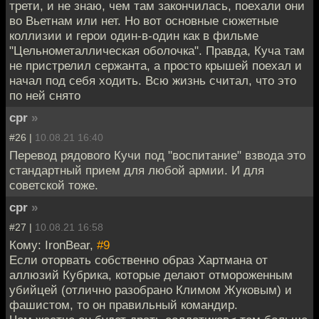
трети, и не знаю, чем там закончилась, поехали они
во Вьетнам или нет. Но вот основные сюжетные
коллизии и герои один-в-один как в фильме
"Цельнометаллическая оболочка". Правда, Куча там
не пристрелил сержанта, а просто крышей поехал и
начал под себя ходить. Всю жизнь считал, что это
по ней снято
cpr
»
#26 |
10.08.21 16:40
Перевод рядового Кучи под "воспитание" взвода это
стандартный прием для любой армии. И для
советской тоже.
cpr
»
#27 |
10.08.21 16:58
Кому: IronBear,
#9
Если оторвать собственно образ Хартмана от
аллюзий Кубрика, которые делают отмороженным
убийцей (отлично разобрано Климом Жуковым) и
фашистом, то он правильный командир.