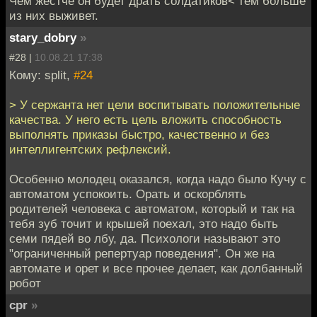
Чем жестче он будет драть солдатиков< тем больше
из них выживет.
stary_dobry
»
#28 |
10.08.21 17:38
Кому: split,
#24
> У сержанта нет цели воспитывать положительные
качества. У него есть цель вложить способность
выполнять приказы быстро, качественно и без
интеллигентских рефлексий.
Особенно молодец оказался, когда надо было Кучу с
автоматом успокоить. Орать и оскорблять
родителей человека с автоматом, который и так на
тебя зуб точит и крышей поехал, это надо быть
семи пядей во лбу, да. Психологи называют это
"ограниченный репертуар поведения". Он же на
автомате и орет и все прочее делает, как долбанный
робот
cpr
»