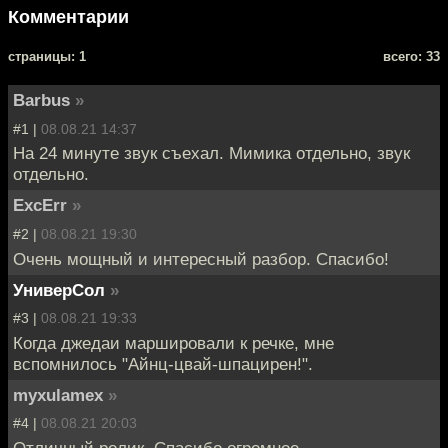
Комментарии
cтраницы: 1
всего: 33
Barbus
»
#1 |
08.08.21 14:37
На 24 минуте звук съехал. Мимика отдельно, звук
отдельно.
ExcErr
»
#2 |
08.08.21 19:30
Очень мощный и интересный разбор. Спасибо!
УниверСол
»
#3 |
08.08.21 19:33
Когда джедаи маршировали к речке, мне
вспомнилось "Айнц-цвай-шпацирен!".
myxulamex
»
#4 |
08.08.21 20:03
Отличный ролик. Спасибо огромное.