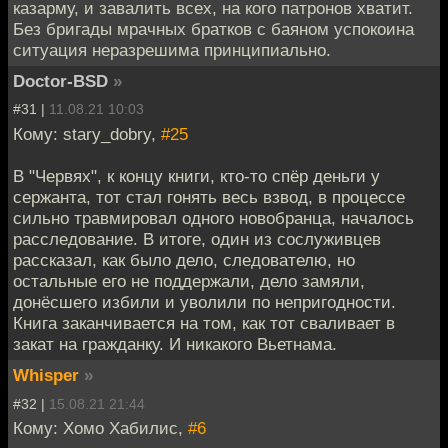
казарму, и завалить всех, на кого патронов хватит.
Без бригады мрачных братков с баяном успокоина
ситуация неразрешима принципиально.
Doctor-BSD
»
#31 |
11.08.21 10:03
Кому: stary_dobry,
#25
В "Червях", к концу книги, кто-то спёр деньги у
сержанта, тот стал гонять весь взвод, в процессе
сильно травмировал одного новобранца, началось
расследование. В итоге, один из сослуживцев
рассказал, как было дело, следователю, но
остальные его не поддержали, дело замяли,
донёсшего избили и уволили по непригодности.
Книга заканчивается на том, как тот сваливает в
закат на гражданку. И никакого Вьетнама.
Whisper
»
#32 |
15.08.21 21:44
Кому: Хомо Хабилис,
#6