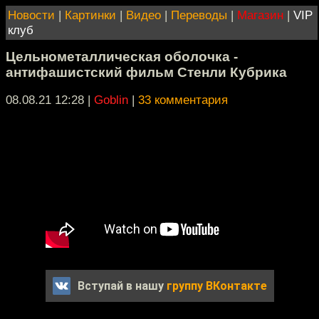
Новости
|
Картинки
|
Видео
|
Переводы
|
Магазин
|
VIP
клуб
Цельнометаллическая оболочка -
антифашистский фильм Стенли Кубрика
08.08.21 12:28
|
Goblin
|
33 комментария
Вступай в нашу
группу ВКонтакте