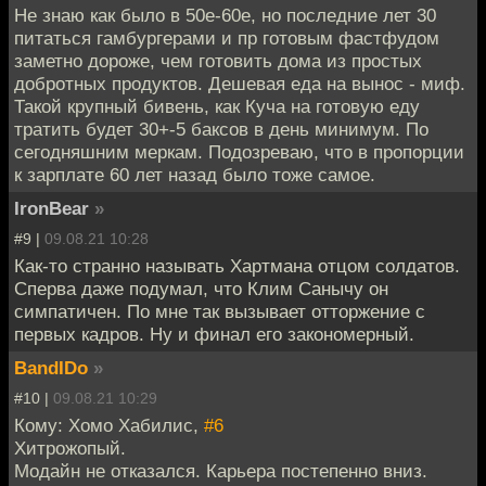
Не знаю как было в 50е-60е, но последние лет 30
питаться гамбургерами и пр готовым фастфудом
заметно дороже, чем готовить дома из простых
добротных продуктов. Дешевая еда на вынос - миф.
Такой крупный бивень, как Куча на готовую еду
тратить будет 30+-5 баксов в день минимум. По
сегодняшним меркам. Подозреваю, что в пропорции
к зарплате 60 лет назад было тоже самое.
IronBear
»
#9 |
09.08.21 10:28
Как-то странно называть Хартмана отцом солдатов.
Сперва даже подумал, что Клим Санычу он
симпатичен. По мне так вызывает отторжение с
первых кадров. Ну и финал его закономерный.
BandIDo
»
#10 |
09.08.21 10:29
Кому: Хомо Хабилис,
#6
Хитрожопый.
Модайн не отказался. Карьера постепенно вниз.