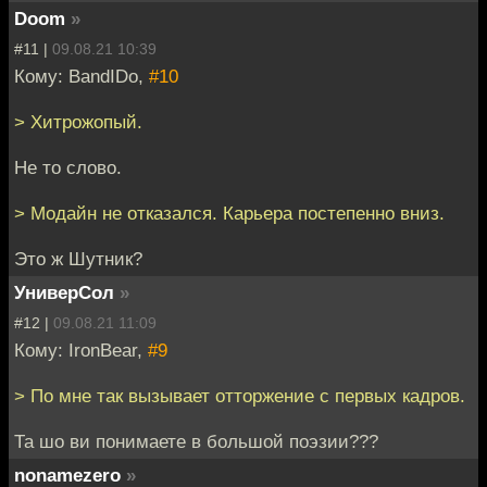
Doom
»
#11 |
09.08.21 10:39
Кому: BandIDo,
#10
> Хитрожопый.
Не то слово.
> Модайн не отказался. Карьера постепенно вниз.
Это ж Шутник?
УниверСол
»
#12 |
09.08.21 11:09
Кому: IronBear,
#9
> По мне так вызывает отторжение с первых кадров.
Та шо ви понимаете в большой поэзии???
nonamezero
»