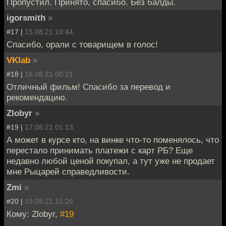
Пропустил. Принято, спасибо. Без балды.
igorsmith
»
#17 |
15.08.21 19:44
Спасибо, орали с товарищем в голос!
VKlab
»
#18 |
16.08.21 00:21
Отличный фильм! Спасибо за перевод и
рекомендацию.
Zlobyr
»
#19 |
17.08.21 01:13
А может в курсе кто, на винке что-то поменялось, что
перестало принимать платежи с карт РБ? Еще
недавно любой ценой покупал, а тут уже не продает
мне Рыцарей справедливости.
Zmi
»
#20 |
19.08.21 15:26
Кому: Zlobyr,
#19