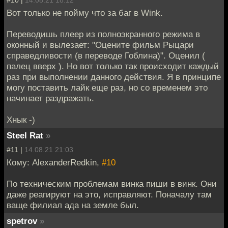
Вот только не пойму что за баг в Wink.
Переводишь плеер из полноэкранного режима в
оконный и вылезает: "Оцените фильм Рыцари
справедливости (в переводе Гоблина)". Оценил (
палец вверх ). Но вот только так происходит каждый
раз при выполнении данного действия. Я в принципе
могу поставить лайк еще раз, но со временем это
начинает раздражать.
Хнык -)
Steel Rat
»
#11 |
14.08.21 21:03
Кому: AlexanderRedkin,
#10
По техническим проблемам винка пиши в винк. Они
даже реагируют на это, исправляют. Поначалу там
ваще филиал ада на земле был.
spetrov
»