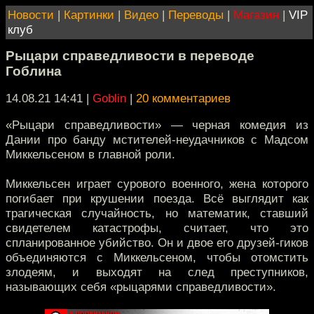
Новости
|
Картинки
|
Видео
|
Переводы
|
Магазин
|
VIP
клуб
Рыцари справедливости в переводе
Гоблина
14.08.21 14:41
|
Goblin
|
20 комментариев
«Рыцари справедливости» — черная комедия из
Дании про банду мстителей-неудачников с Мадсом
Миккельсеном в главной роли.
Миккельсен играет сурового военного, жена которого
погибает при крушении поезда. Всё выглядит как
трагическая случайность, но математик, ставший
свидетелем катастрофы, считает, что это
спланированное убийство. Он и двое его друзей-гиков
объединяются с Миккельсеном, чтобы отомстить
злодеям, и выходят на след преступников,
называющих себя «рыцарями справедливости».