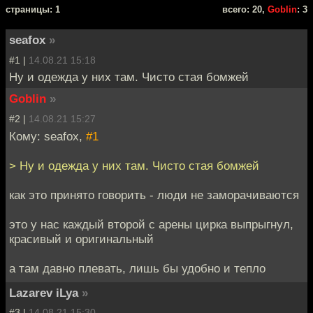
cтраницы: 1
всего: 20,
Goblin
: 3
seafox
»
#1 |
14.08.21 15:18
Ну и одежда у них там. Чисто стая бомжей
Goblin
»
#2 |
14.08.21 15:27
Кому: seafox,
#1
> Ну и одежда у них там. Чисто стая бомжей
как это принято говорить - люди не заморачиваются
это у нас каждый второй с арены цирка выпрыгнул,
красивый и оригинальный
а там давно плевать, лишь бы удобно и тепло
Lazarev iLya
»
#3 |
14.08.21 15:30