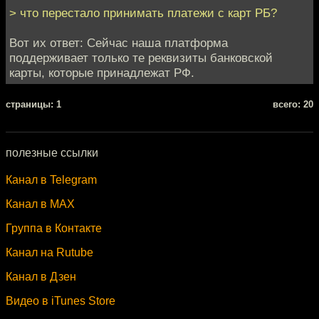
> что перестало принимать платежи с карт РБ?
Вот их ответ: Сейчас наша платформа
поддерживает только те реквизиты банковской
карты, которые принадлежат РФ.
cтраницы: 1
всего: 20
полезные ссылки
Канал в Telegram
Канал в MAX
Группа в Контакте
Канал на Rutube
Канал в Дзен
Видео в iTunes Store