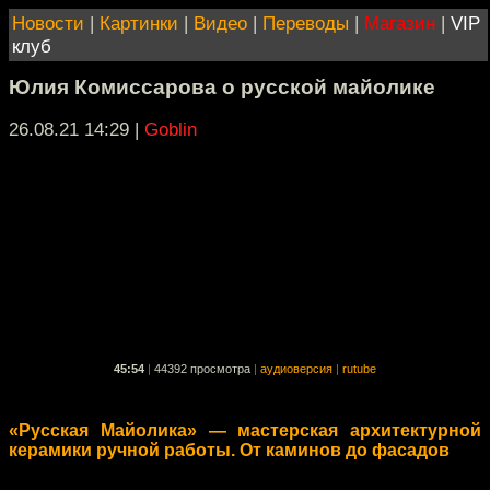
Новости
|
Картинки
|
Видео
|
Переводы
|
Магазин
|
VIP
клуб
Юлия Комиссарова о русской майолике
26.08.21 14:29
|
Goblin
45:54
|
44392 просмотра
|
аудиоверсия
|
rutube
«Русская Майолика» — мастерская архитектурной
керамики ручной работы. От каминов до фасадов