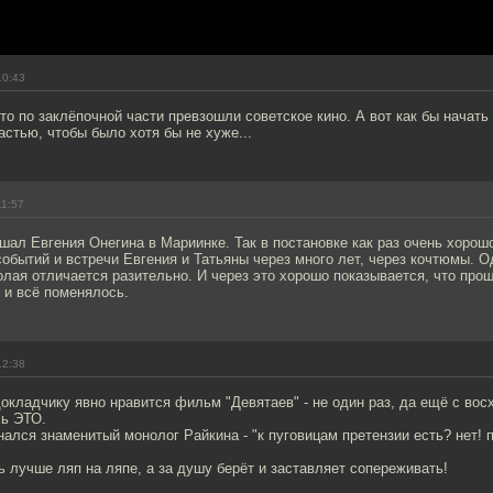
10:43
то по заклёпочной части превзошли советское кино. А вот как бы начать
стью, чтобы было хотя бы не хуже...
11:57
ал Евгения Онегина в Мариинке. Так в постановке как раз очень хорош
событий и встречи Евгения и Татьяны через много лет, через кочтюмы. 
лая отличается разительно. И через это хорошо показывается, что про
 и всё поменялось.
12:38
окладчику явно нравится фильм "Девятаев" - не один раз, да ещё с во
сь ЭТО.
ался знаменитый монолог Райкина - "к пуговицам претензии есть? нет! 
сть лучше ляп на ляпе, а за душу берёт и заставляет сопереживать!