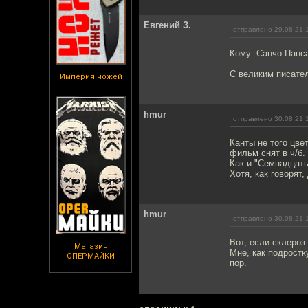
Евгений З.
отправлено 29.08.21 
Кому: Санчо Панс
С великим писател
Империя ножей
hmur
отправлено 30.08.21 
Канты не того цве
фильм снят в ч/б.
Как и "Семнадцать
Хотя, как говорят,
hmur
отправлено 30.08.21 
Вот, если склероз
Магазин
Мне, как подростк
ОПЕРМАЙКИ
пор.