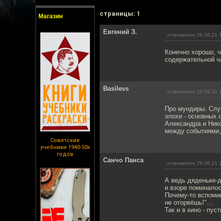
cтраницы: 1
Магазин
Евгений З.
отправлено 28.08.21 
Конечно хорошо, ч
содержательной ча
Basilevs
отправлено 28.08.21 
Про мундиры. Слуш
эпохи - основных 
Александра и Нико
между событиями,
Советские
учебники 1940-50х
годов
Санчо Панса
отправлено 29.08.21 
А ведь дяденьке-д
и взоре поминало
Почему-то вспомин
не оторвёшь!"...
Так и в кино - пу