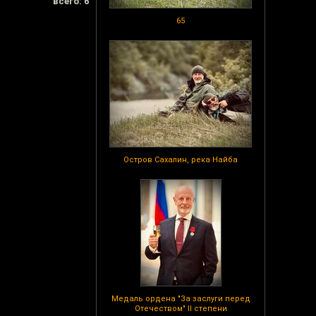
всего: 6
65
Остров Сахалин, река Найба
Медаль ордена "За заслуги перед
Отечеством" II степени