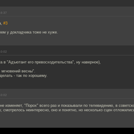
16:37
а,
#3
ем у докладчика тоже не хуже.
10:02
та в "Адъютант его превосходительства", ну наверное),
 мгновений весны".
 делать - так по хорошему.
10:02
 не изменяет, "Порох" всего раз и показывали по телевидению, в советск
у, смотрелось неинтересно, оно и понятно, но несколько сцен отложилис