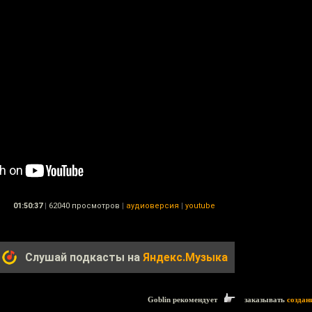
01:50:37
|
62040 просмотров
|
аудиоверсия
|
youtube
Слушай подкасты на
Яндекс.Музыка
Goblin рекомендует
заказывать
создан