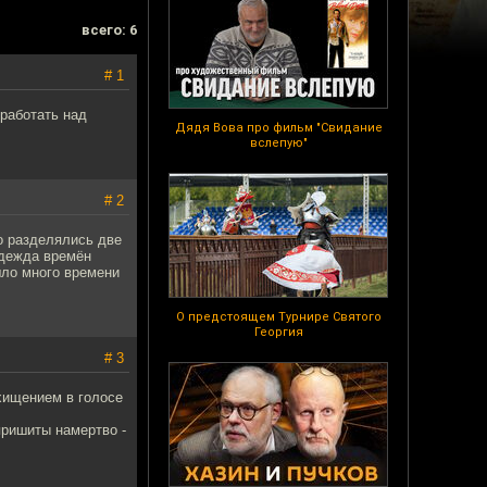
всего: 6
# 1
 работать над
Дядя Вова про фильм "Свидание
вслепую"
# 2
о разделялись две
Одежда времён
шло много времени
О предстоящем Турнире Святого
Георгия
# 3
схищением в голосе
пришиты намертво -