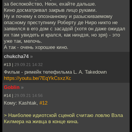
за беспокойство, Неон, ехайте дальше.
Кино досматривал закрыв лицо руками.
Ну и почему к опознанному и разыскиваемому
опасному преступнику Роберту де Ниро никто не
заявился в его дом с засадой (хотя он даже ожидал
их там увидеть и крался, как ниндзя, но зря) - это
уже так, мелочь.
А так - очень хорошее кино.
chukcha74
»
#13 |
29.09.21 14:32
Фильм - римейк телефильма L. A. Takedown
https://youtu.be/7EqYkCsxzXc
Goblin
»
#14 |
29.09.21 14:56
Кому: Kashtak,
#12
> Наиболее идиотской сценой считаю ловлю Вэла
Килмера на живца в конце кина.