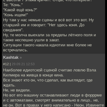
Те: "Конь."
"Какой ещё конь?"
"Конь ищем!"
Ну там у нас немые сцены и всё вот это вот. Ну
старший им и говорит: "Нет здесь коня. До
свидания".
Ну, те молча выехали за пределы лётного поля и
также неспешно ушли в закат.
Ситуации такого накала идиотии мне более не
встречались.
Kashtak
»
#12 |
29.09.21 12:53
Наиболее идиотской сценой считаю ловлю Вэла
Килмера на живца в конце кина.
Все знают кто он, что сделал, как выглядит, где
ждать.
Не, не видели.
Но вот его машину останавливают люди в форррме
и с автоматами, смотрят внимательно в лицо.. не,
не он. Вот в правах у него написано - Неон. Извините