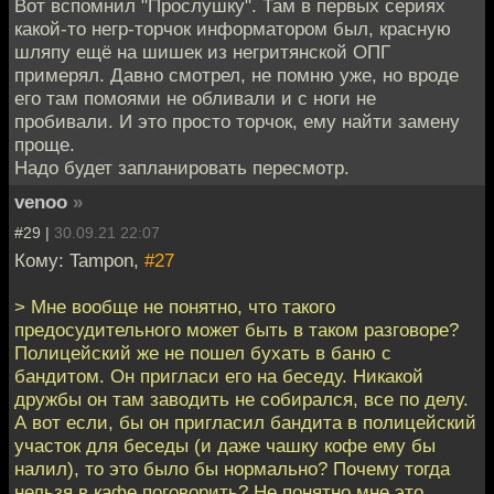
Вот вспомнил "Прослушку". Там в первых сериях
какой-то негр-торчок информатором был, красную
шляпу ещё на шишек из негритянской ОПГ
примерял. Давно смотрел, не помню уже, но вроде
его там помоями не обливали и с ноги не
пробивали. И это просто торчок, ему найти замену
проще.
Надо будет запланировать пересмотр.
venoo
»
#29 |
30.09.21 22:07
Кому: Tampon,
#27
> Мне вообще не понятно, что такого
предосудительного может быть в таком разговоре?
Полицейский же не пошел бухать в баню с
бандитом. Он пригласи его на беседу. Никакой
дружбы он там заводить не собирался, все по делу.
А вот если, бы он пригласил бандита в полицейский
участок для беседы (и даже чашку кофе ему бы
налил), то это было бы нормально? Почему тогда
нельзя в кафе поговорить? Не понятно мне это.