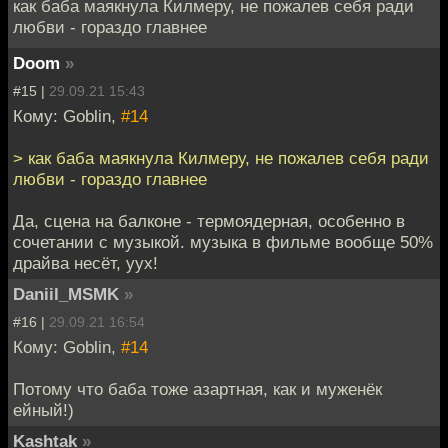
как баба маякнула Килмеру, не пожалев себя ради
любви - гораздо главнее
Doom
»
#15 |
29.09.21 15:43
Кому: Goblin,
#14
> как баба маякнула Килмеру, не пожалев себя ради
любви - гораздо главнее
Да, сцена на балконе - термоядерная, особенно в
сочетании с музыкой. музыка в фильме вообще 50%
драйва несёт, уух!
Daniil_MSMK
»
#16 |
29.09.21 16:54
Кому: Goblin,
#14
Потому что баба тоже азартная, как и муженёк
ейный!)
Kashtak
»