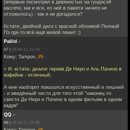
(впервые посмотрел в девяностых на гундосой
кассете, как и все, из неё в памяти ничего не
отложилось) - как я не догадался?
Кстати, двойной диск с красной обложкой Полный
Пэ где-то всё ещё живой лежит :)
Pallid
»
#7 |
29.09.21 10:24
Кому: Tampon,
#5
> И, кстати, диалог героев Де Ниро и Аль Пачино в
кофейне - отличный.
А мне наоборот показался искусственный и лишний
- и введённый чисто для того чтоб "наконец-то
свести Де Ниро и Пачино в одном фильме в одном
кадре"
QQ
»
#8 |
29.09.21 10:38
Кому: Tampon,
#5