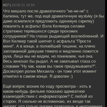
#17 |
29.09.21 19:59
Что мешало после драматичного "не-не-не" с
балкона, тут же, под ещё драматичную музЫку (я бы
даже осмелился предложить одинокую скрипку)
повалить в асфальт Вэла Килмера силами
стратежно терявшихся среди прохожих
сотрудников? На глазах рыдающей возлюбленной. И
Вэл Килмер такой шепчет с асфальта "Прости
меня". А в конце, в полнейшей тишине, на плечо
заплаканной девушке тяжело и медленно ложится
рука. Лица мы не видим, но понимаем, чья она.
Весь кинозал бы рыдал. А не закатывал глаза со
словами "Ну как, кааак вы такое придумываете?".
Досмотрел ролик Михаила - он тоже этот момент
отметил в самом конце. Я доволен :)
Ещё вопрос возник по ходу просмотра - хоть в
каком-нибудь фильме показано адекватное
взаимодействие с информатором? С любой из
сторон. Я сколько не вспоминаю, их везде так
чморят, что только руками разводишь в недоумении.