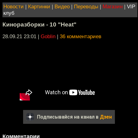
Новости
|
Картинки
|
Видео
|
Переводы
|
Магазин
|
VIP
клуб
Киноразборки - 10 "Heat"
28.09.21 23:01
|
Goblin
|
36 комментариев
Подписывайся на канал в
Дзен
Комментарии