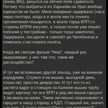
(конец 80х), ринулся на лётное поле сдаваться.
Потому что выбраться из Харькова на Урал вообще
вариантов не было. Меня пожарные задержали (часа
через полтора, когда я и возле места точного
приземления пошарился, и возле торца ВПП со
стороны БПРМ погулял, а только потом уже пошёл
поближе у постройкам - только тогда заметили).
Задержали, посадили в самолёт до Челябинска и
пожелали счастливого полёта.
Когда же смотрю фильм "Heat", каждый раз
недоумеваю: у них там что, такое же
распиздяйство?
И тут же вспоминаю другой эпизод, уже на военном
аэродроме. Служил я на вышке, выходной день,
плана нет, простое дежурство. И тут кто-то из
расчёта вдруг в стоящую на балконе вышки трубу
видит картину: по оси ВПП в ряд неспешно гарцуют
3 аксакала на конях. Также неспешно сворачивают и
гарцуют в нашу сторону, к КДП. Старший им, значит,
с высоты 7 этажа кричит:"Отцы, что потеряли?"