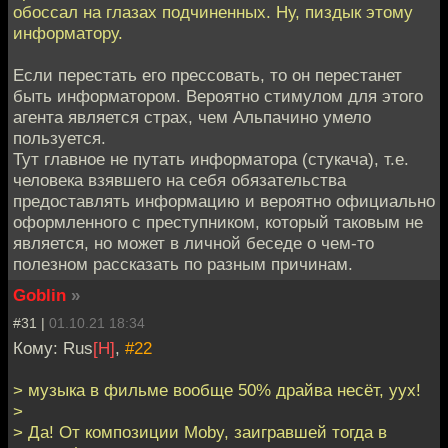
обоссал на глазах подчиненных. Ну, пиздык этому
информатору.
Если перестать его прессовать, то он перестанет
быть информатором. Вероятно стимулом для этого
агента является страх, чем Альпачино умело
пользуется.
Тут главное не путать информатора (стукача), т.е.
человека взявшего на себя обязательства
предоставлять информацию и вероятно официально
оформленного с преступником, который таковым не
является, но может в личной беседе о чем-то
полезном рассказать по разным причинам.
Goblin
»
#31 |
01.10.21 18:34
Кому: Rus
[H]
,
#22
> музыка в фильме вообще 50% драйва несёт, уух!
>
> Да! От композиции Moby, заигравшей тогда в