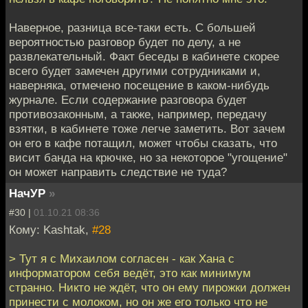
Наверное, разница все-таки есть. С большей
вероятностью разговор будет по делу, а не
развлекательный. Факт беседы в кабинете скорее
всего будет замечен другими сотрудниками и,
наверняка, отмечено посещение в каком-нибудь
журнале. Если содержание разговора будет
противозаконным, а также, например, передачу
взятки, в кабинете тоже легче заметить. Вот зачем
он его в кафе потащил, может чтобы сказать, что
висит банда на крючке, но за некоторое "угощение"
он может направить следствие не туда?
НачУР
»
#30 |
01.10.21 08:36
Кому: Kashtak,
#28
> Тут я с Михаилом согласен - как Хана с
информатором себя ведёт, это как минимум
странно. Никто не ждёт, что он ему пирожки должен
принести с молоком, но он же его только что не