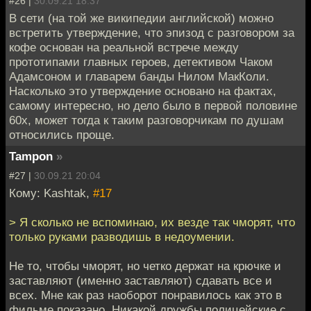
#26 |
30.09.21 18:37
В сети (на той же википедии английской) можно
встретить утверждение, что эпизод с разговором за
кофе основан на реальной встрече между
прототипами главных героев, детективом Чаком
Адамсоном и главарем банды Нилом МакКоли.
Насколько это утверждение основано на фактах,
самому интересно, но дело было в первой половине
60х, может тогда к таким разговорчикам по душам
относились проще.
Tampon
»
#27 |
30.09.21 20:04
Кому: Kashtak,
#17
> Я сколько не вспоминаю, их везде так чморят, что
только руками разводишь в недоумении.
Не то, чтобы чморят, но четко держат на крючке и
заставляют (именно заставляют) сдавать все и
всех. Мне как раз наоборот понравилось как это в
фильме показано. Никакой дружбы полицейские с