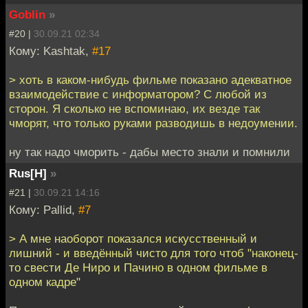
Goblin
»
#20 |
30.09.21 02:34
Кому: Kashtak,
#17
> хоть в каком-нибудь фильме показано адекватное
взаимодействие с информатором? С любой из
сторон. Я сколько не вспоминаю, их везде так
чморят, что только руками разводишь в недоумении.
ну так надо чморить - дабы место знали и помнили
Rus[H]
»
#21 |
30.09.21 14:16
Кому: Pallid,
#7
> А мне наоборот показался искусственный и
лишний - и введённый чисто для того чтоб "наконец-
то свести Де Ниро и Пачино в одном фильме в
одном кадре"