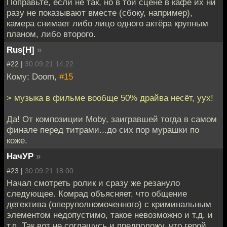
Поправьте, если не так, но в той сцене в кафе их ни
разу не показывают вместе (сбоку, например),
камера снимает либо лицо одного актёра крупным
планом, либо второго.
Rus[H]
»
#22 |
30.09.21 14:22
Кому: Doom,
#15
> музыка в фильме вообще 50% драйва несёт, уух!
Да! От композиции Moby, заигравшей тогда в самом
финале перед титрами...до сих пор мурашки по
коже.
НачУР
»
#23 |
30.09.21 18:00
Начал смотреть ролик и сразу же резануло
следующее. Комрад объясняет, что общение
детектива (оперуполномоченного) с криминальным
элементом недопустимо, такое невозможно и т.д. и
т.п. Так вот не соглашусь и предположу, что герой