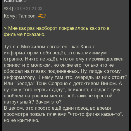
Kashtak
»
#28 |
30.09.21 21:03
Кому: Tampon,
#27
> Мне как раз наоборот понравилось как это в
фильме показано.
Тут я с Михаилом согласен - как Хана с
информатором себя ведёт, это как минимум
странно. Никто не ждёт, что он ему пирожки должен
принести с молоком, но он же его только что не
обоссал на глазах подчиненных. Ну, пиздык этому
информатору. К нему там что, очередь из них стоит?
Или "беседа" Тони Сопрано с детективом Вином. А
ну как у того нервы сдадут, психанёт, создаст кучу
проблем на ровном месте, всё-таки не простой
патрульный? Зачем это?
В целом, это просто ещё один повод во время
просмотра пожать плечами "что-то фигня какая-то",
но не критично.