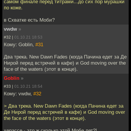
самом финале перед титрами...до сих пор мурашки
по коже.
в Схватке есть Моби?
vwdw
»
#32 |
01.10.21 18:53
Кому: Goblin,
#31
Два трека. New Dawn Fades (когда Пачина едет за Де
Нирой перед встречей в кафе) и God moving over the
face of the waters (этот в конце).
Goblin
»
#33 |
01.10.21 18:54
Кому: vwdw,
#32
> Два трека. New Dawn Fades (когда Пачина едет за
Де Нирой перед встречей в кафе) и God moving over
the face of the waters (этот в конце).
херассе - это ж сколько этой Мобе лет?!