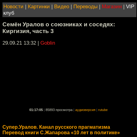
Новости
|
Картинки
|
Видео
|
Переводы
|
Магазин
|
VIP
клуб
Семён Уралов о союзниках и соседях:
Киргизия, часть 3
29.09.21 13:32
|
Goblin
01:17:05
|
85893 просмотра
|
аудиоверсия
|
rutube
Супер.Уралов. Канал русского прагматизма
Перевод книги С.Жапарова «10 лет в политике»