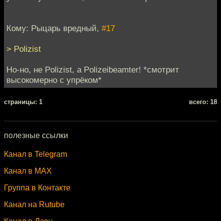
Кому: Рыцарь вредный,
#17
> Polizist
Но-но, не Polizist, a Polizeibeamter! *смотрит
высокомерно с упрёком*
cтраницы: 1
всего: 18
полезные ссылки
Канал в Telegram
Канал в MAX
Группа в Контакте
Канал на Rutube