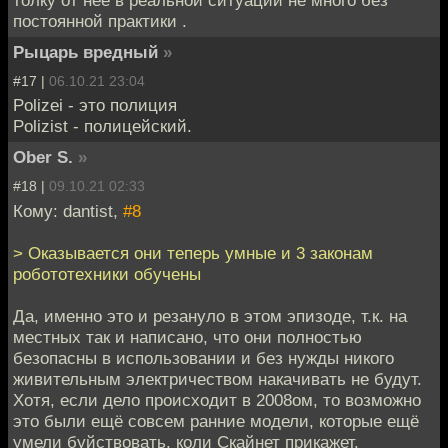
толку от неё в реальной ситуации не много без
постоянной практики .
Рыцарь вредный
»
#17 |
06.10.21 23:04
Polizei - это полиция
Polizist - полицейский.
Ober S.
»
#18 |
09.10.21 02:33
Кому: dantist,
#8
> Оказывается они теперь умные и 3 законам
робототехники обучены
Да, именно это и резануло в этом эпизоде, т.к. на
местных так и написано, что они полностью
безопасны в использовании и без нужды никого
живительным электричеством накачивать не будут.
Хотя, если дело происходит в 2008ом, то возможно
это были ещё совсем ранние модели, которые ещё
умели буйствовать, коли Скайнет прикажет.