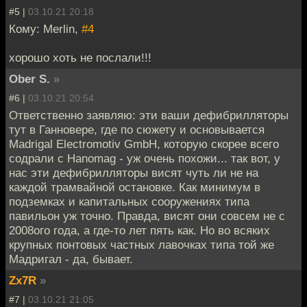
#5 |
03.10.21 20:18
Кому: Merlin,
#4
хорошо хоть не послали!!!
Ober S.
»
#6 |
03.10.21 20:54
Ответственно заявляю: эти ваши дефибрилляторы
тут в Ганновере, где по сюжету и основывается
Madrigal Electromotiv GmbH, которую скорее всего
содрали с Hanomag - уж очень похожи... так вот, у
нас эти дефибрилляторы висят чуть ли не на
каждой трамвайной остановке. Как минимум в
подземках и капитальных сооружениях типа
павильон уж точно. Правда, висят они совсем не с
2008ого года, а где-то лет пять как. Но во всяких
крупных понтовых частных лавочках типа той же
Мадригал - да, бывает.
Zx7R
»
#7 |
03.10.21 21:05