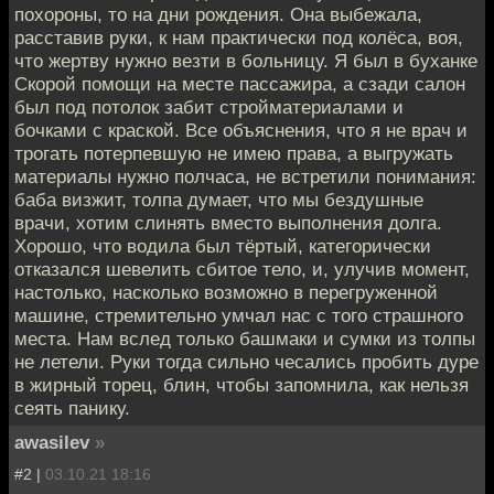
похороны, то на дни рождения. Она выбежала,
расставив руки, к нам практически под колёса, воя,
что жертву нужно везти в больницу. Я был в буханке
Скорой помощи на месте пассажира, а сзади салон
был под потолок забит стройматериалами и
бочками с краской. Все объяснения, что я не врач и
трогать потерпевшую не имею права, а выгружать
материалы нужно полчаса, не встретили понимания:
баба визжит, толпа думает, что мы бездушные
врачи, хотим слинять вместо выполнения долга.
Хорошо, что водила был тёртый, категорически
отказался шевелить сбитое тело, и, улучив момент,
настолько, насколько возможно в перегруженной
машине, стремительно умчал нас с того страшного
места. Нам вслед только башмаки и сумки из толпы
не летели. Руки тогда сильно чесались пробить дуре
в жирный торец, блин, чтобы запомнила, как нельзя
сеять панику.
awasilev
»
#2 |
03.10.21 18:16