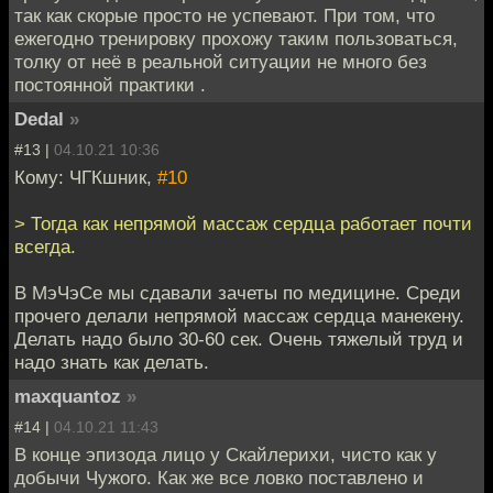
так как скорые просто не успевают. При том, что
ежегодно тренировку прохожу таким пользоваться,
толку от неё в реальной ситуации не много без
постоянной практики .
Dedal
»
#13 |
04.10.21 10:36
Кому: ЧГКшник,
#10
> Тогда как непрямой массаж сердца работает почти
всегда.
В МэЧэСе мы сдавали зачеты по медицине. Среди
прочего делали непрямой массаж сердца манекену.
Делать надо было 30-60 сек. Очень тяжелый труд и
надо знать как делать.
maxquantoz
»
#14 |
04.10.21 11:43
В конце эпизода лицо у Скайлерихи, чисто как у
добычи Чужого. Как же все ловко поставлено и