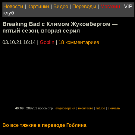
Новости
|
Картинки
|
Видео
|
Переводы
|
Магазин
|
VIP
клуб
Breaking Bad с Климом Жуковбергом —
пятый сезон, вторая серия
03.10.21 16:14
|
Goblin
|
18 комментариев
49:09
|
289231 просмотр
|
аудиоверсия
|
вконтакте
|
rutube
|
скачать
Во все тяжкие в переводе Гоблина