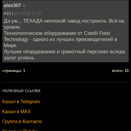
alex307
»
#10 |
07.10.21 12:27
Да уж.., ТЕХАДА неплохой завод построила. Всё на
уровне.
Технологическое оборудование от Catelli Food
Technology - одного из лучших производителей в
Мире.
Лучшее оборудование и грамотный персонал всегда
залог успеха.
cтраницы: 1
всего: 10
полезные ссылки
Канал в Telegram
Канал в MAX
Группа в Контакте