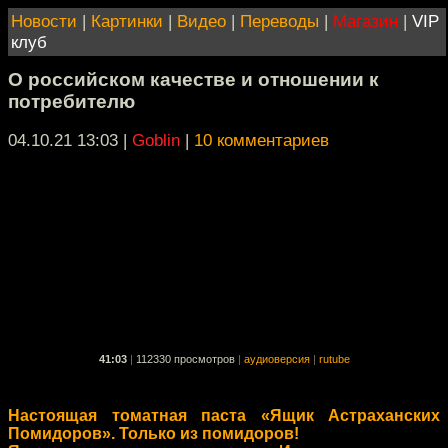
Новости
|
Картинки
|
Видео
|
Переводы
|
Магазин
|
VIP
клуб
О российском качестве и отношении к
потребителю
04.10.21 13:03
|
Goblin
|
10 комментариев
41:03
|
112330 просмотров
|
аудиоверсия
|
rutube
Настоящая томатная паста «Ящик Астраханских
Помидоров». Только из помидоров!