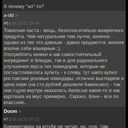
А почему "но"-то?
a-dd
»
#6 |
04.10.21 19:40
Томатная паста - вещь, безотносительно конкретного
продукта. Чем натуральнее тем лучче, конечно -
однако из тех что давным - давно продаются, многие
вполне себе кошерные ;).
Употреблять можно и как самостоятельный
ингредиент в блюдах, так и для радикального
улучшения вкуса тех помидоров, которые не
посчастливилось купить - к слову, тут както купил
ростовские розовые помидоры, отлично выглядели и
цена норм (на сто рублей дешевле бакинских) - так
они сцуко внутри оказались белесые какие-то и как
картошка на вкус примерно.. Скроил, блин - все по
классике..
Doom
»
#7 |
05.10.21 07:22
Комментарии на ютубе не читал, но, чую, там