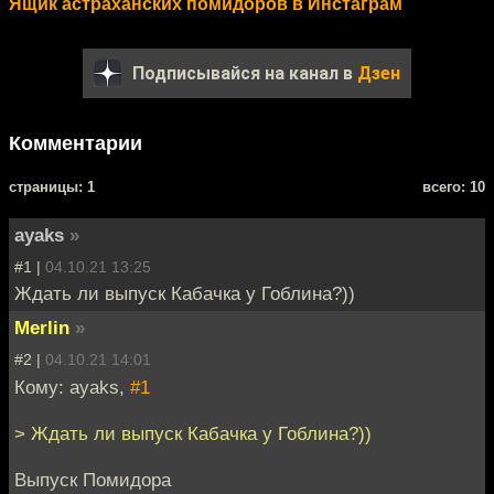
Ящик астраханских помидоров в Инстаграм
Подписывайся на канал в
Дзен
Комментарии
cтраницы: 1
всего: 10
ayaks
»
#1 |
04.10.21 13:25
Ждать ли выпуск Кабачка у Гоблина?))
Merlin
»
#2 |
04.10.21 14:01
Кому: ayaks,
#1
> Ждать ли выпуск Кабачка у Гоблина?))
Выпуск Помидора