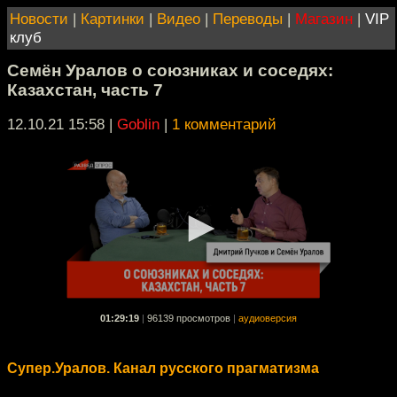
Новости
|
Картинки
|
Видео
|
Переводы
|
Магазин
|
VIP
клуб
Семён Уралов о союзниках и соседях:
Казахстан, часть 7
12.10.21 15:58
|
Goblin
|
1 комментарий
01:29:19
|
96139 просмотров
|
аудиоверсия
Супер.Уралов. Канал русского прагматизма